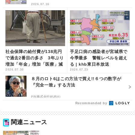
2026.07.16
社会保障の給付費が138兆円
手足口病の感染者が宮城県で
で過去2番目の多さ 3年ぶり
今季最多 警報レベルを超え
増加「年金」増加「医療」減
る | khb東日本放送
2026.07.30
2026.07.23
少 | khb東日本放送
８月のロト6はこの方法で買え!!６つの数字が
『完全一致』する方法
PR(株式会社MURA)
Recommended by
関連ニュース