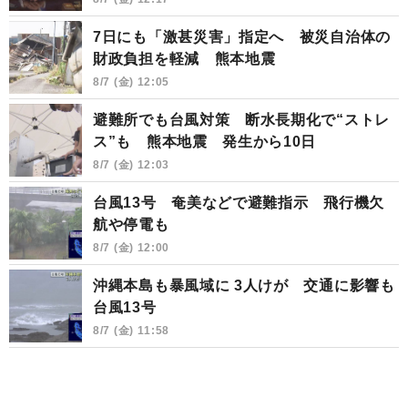
7日にも「激甚災害」指定へ 被災自治体の
財政負担を軽減 熊本地震
8/7 (金) 12:05
避難所でも台風対策 断水長期化で“ストレ
ス”も 熊本地震 発生から10日
8/7 (金) 12:03
台風13号 奄美などで避難指示 飛行機欠
航や停電も
8/7 (金) 12:00
沖縄本島も暴風域に 3人けが 交通に影響も
台風13号
8/7 (金) 11:58