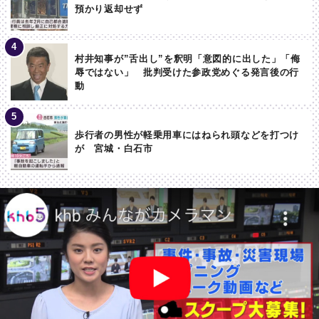
預かり返却せず
村井知事が”舌出し”を釈明「意図的に出した」「侮
辱ではない」 批判受けた参政党めぐる発言後の行
動
歩行者の男性が軽乗用車にはねられ頭などを打つけ
が 宮城・白石市