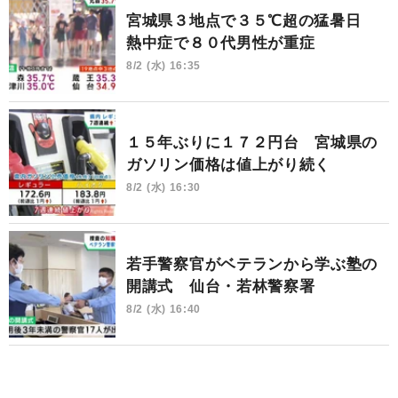
宮城県３地点で３５℃超の猛暑日
熱中症で８０代男性が重症
8/2 (水) 16:35
１５年ぶりに１７２円台 宮城県の
ガソリン価格は値上がり続く
8/2 (水) 16:30
若手警察官がベテランから学ぶ塾の
開講式 仙台・若林警察署
8/2 (水) 16:40