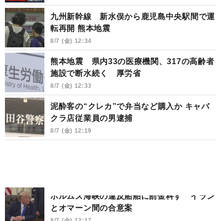
九州新幹線 新水俣から鹿児島中央駅間で運
転再開 熊本地震
8/7 (金) 12:34
熊本地震 県内33の医療機関、317の高齢者
施設で断水続く 厚労省
8/7 (金) 12:33
泥酔客の“クレカ”で弁当など購入か キャバ
クラ店従業員の男逮捕
8/7 (金) 12:19
ホルムズ海峡の違反船舶に罰金科す イラン
とオマーン間の合意案
8/7 (金) 12:17