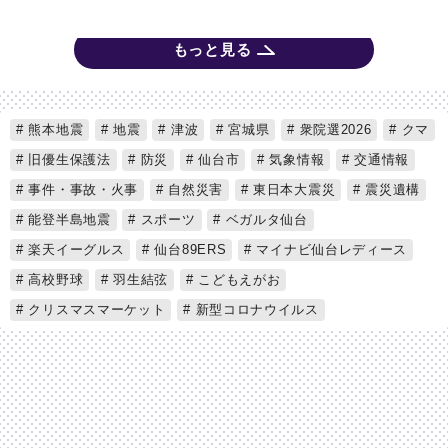
もっと見る
熊本地震
地震
津波
宮城県
衆院選2026
クマ
旧優生保護法
防災
仙台市
気象情報
交通情報
事件・事故・火事
自然災害
東日本大震災
震災遺構
能登半島地震
スポーツ
ベガルタ仙台
楽天イーグルス
仙台89ERS
マイナビ仙台レディース
高校野球
羽生結弦
こどもえがお
クリスマスマーケット
新型コロナウイルス