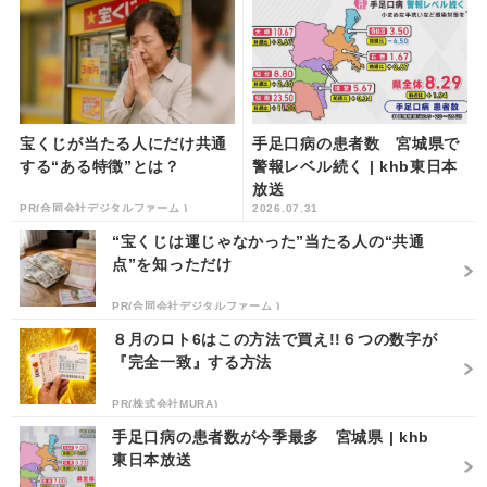
宝くじが当たる人にだけ共通
手足口病の患者数 宮城県で
する“ある特徴”とは？
警報レベル続く | khb東日本
放送
PR(合同会社デジタルファーム )
2026.07.31
“宝くじは運じゃなかった”当たる人の“共通
点”を知っただけ
PR(合同会社デジタルファーム )
８月のロト6はこの方法で買え!!６つの数字が
『完全一致』する方法
PR(株式会社MURA)
手足口病の患者数が今季最多 宮城県 | khb
東日本放送