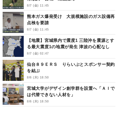
8/7 (金) 11:45
熊本ガス爆発受け 大規模施設のガス設備再
点検を要請
8/7 (金) 11:45
【地震】宮城県内で震度1 三陸沖を震源とす
る最大震度1の地震が発生 津波の心配なし
8/7 (金) 02:47
仙台８９ＥＲＳ りらいぶとスポンサー契約
を結ぶ
8/6 (木) 18:50
宮城大学がデザイン創学群を設置へ「ＡＩで
は代替できない人材を」
8/6 (木) 18:50