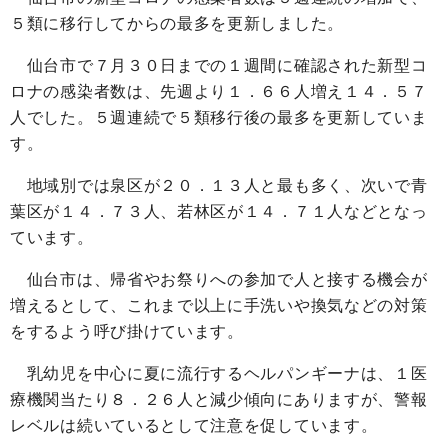
５類に移行してからの最多を更新しました。
仙台市で７月３０日までの１週間に確認された新型コ
ロナの感染者数は、先週より１．６６人増え１４．５７
人でした。５週連続で５類移行後の最多を更新していま
す。
地域別では泉区が２０．１３人と最も多く、次いで青
葉区が１４．７３人、若林区が１４．７１人などとなっ
ています。
仙台市は、帰省やお祭りへの参加で人と接する機会が
増えるとして、これまで以上に手洗いや換気などの対策
をするよう呼び掛けています。
乳幼児を中心に夏に流行するヘルパンギーナは、１医
療機関当たり８．２６人と減少傾向にありますが、警報
レベルは続いているとして注意を促しています。