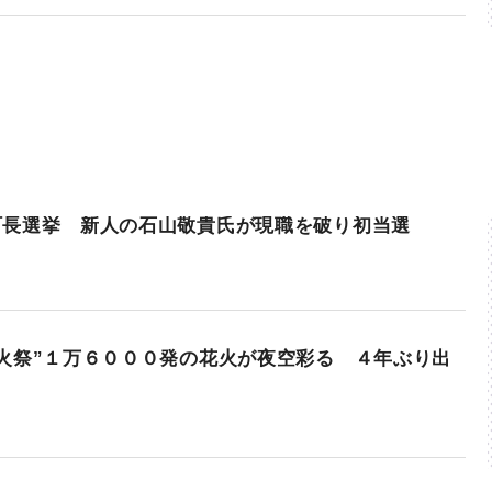
町長選挙 新人の石山敬貴氏が現職を破り初当選
火祭”１万６０００発の花火が夜空彩る ４年ぶり出