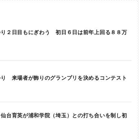
つり２日目もにぎわう 初日６日は前年上回る８８万
つり 来場者が飾りのグランプリを決めるコンテスト
 仙台育英が浦和学院（埼玉）との打ち合いを制し初
日