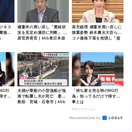
ジネス
備蓄米の買い戻し「需給状
高市総理 備蓄米買い戻しに
費無料
況を見定め適切に判断」 木
慎重姿勢 鈴木農水大臣らが
%
原官房長官 | khb東日本放
コメ価格下落を危惧し「提
送
案」も | khb東日本放送
NG行
夫婦が乗船の小型漁船が漁
「持ち家を売る時のNG行
得する
港で転覆し夫が死亡 妻は
為」知ってるだけで得する
救助 宮城・石巻市 | khb
事とは
東日本放送
PR(イエウール)
Recommended by