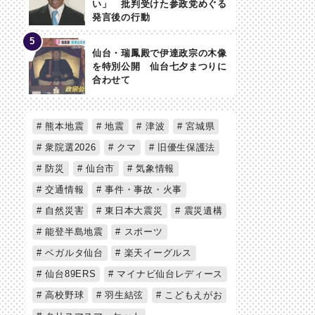
い」 批判受けた参政党めぐる
発言後の行動
仙台・瑞鳳殿で伊達政宗の木像
を特別公開 仙台七夕まつりに
合わせて
熊本地震
地震
津波
宮城県
衆院選2026
クマ
旧優生保護法
防災
仙台市
気象情報
交通情報
事件・事故・火事
自然災害
東日本大震災
震災遺構
能登半島地震
スポーツ
ベガルタ仙台
楽天イーグルス
仙台89ERS
マイナビ仙台レディース
高校野球
羽生結弦
こどもえがお