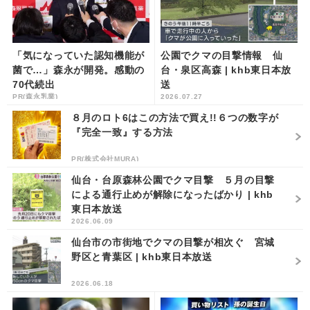
「気になっていた認知機能が
公園でクマの目撃情報 仙
菌で…」森永が開発。感動の
台・泉区高森 | khb東日本放
70代続出
送
PR(森永乳業)
2026.07.27
８月のロト6はこの方法で買え!!６つの数字が
『完全一致』する方法
PR(株式会社MURA)
仙台・台原森林公園でクマ目撃 ５月の目撃
による通行止めが解除になったばかり | khb
東日本放送
2026.06.09
仙台市の市街地でクマの目撃が相次ぐ 宮城
野区と青葉区 | khb東日本放送
2026.06.18