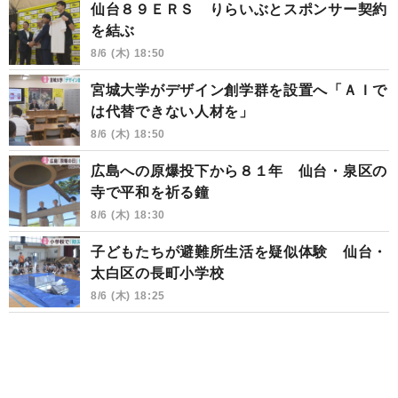
仙台８９ＥＲＳ りらいぶとスポンサー契約
を結ぶ
8/6 (木) 18:50
宮城大学がデザイン創学群を設置へ「ＡＩで
は代替できない人材を」
8/6 (木) 18:50
広島への原爆投下から８１年 仙台・泉区の
寺で平和を祈る鐘
8/6 (木) 18:30
子どもたちが避難所生活を疑似体験 仙台・
太白区の長町小学校
8/6 (木) 18:25