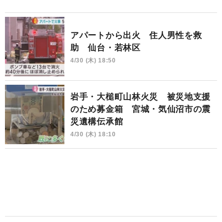
アパートから出火 住人男性を救
助 仙台・若林区
4/30 (木) 18:50
岩手・大槌町山林火災 被災地支援
のため募金箱 宮城・気仙沼市の震
災遺構伝承館
4/30 (木) 18:10