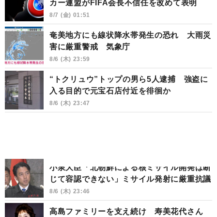
カー連盟がFIFA会長不信任を改めて表明
8/7 (金) 01:51
奄美地方にも線状降水帯発生の恐れ 大雨災
害に厳重警戒 気象庁
8/6 (木) 23:59
“トクリュウ”トップの男ら5人逮捕 強盗に
入る目的で元宝石店付近を徘徊か
8/6 (木) 23:47
小泉大臣「北朝鮮による核ミサイル開発は断
じて容認できない」ミサイル発射に厳重抗議
8/6 (木) 23:46
高島ファミリーを支え続け 寿美花代さん