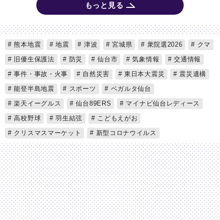
もっと見る
熊本地震
地震
津波
宮城県
衆院選2026
クマ
旧優生保護法
防災
仙台市
気象情報
交通情報
事件・事故・火事
自然災害
東日本大震災
震災遺構
能登半島地震
スポーツ
ベガルタ仙台
楽天イーグルス
仙台89ERS
マイナビ仙台レディース
高校野球
羽生結弦
こどもえがお
クリスマスマーケット
新型コロナウイルス