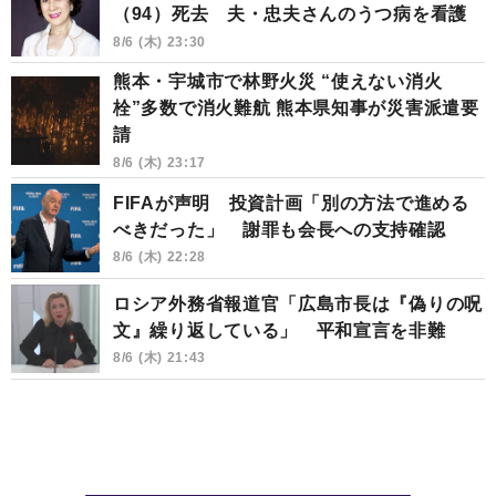
（94）死去 夫・忠夫さんのうつ病を看護
8/6 (木) 23:30
熊本・宇城市で林野火災 “使えない消火
栓”多数で消火難航 熊本県知事が災害派遣要
請
8/6 (木) 23:17
FIFAが声明 投資計画「別の方法で進める
べきだった」 謝罪も会長への支持確認
8/6 (木) 22:28
ロシア外務省報道官「広島市長は『偽りの呪
文』繰り返している」 平和宣言を非難
8/6 (木) 21:43