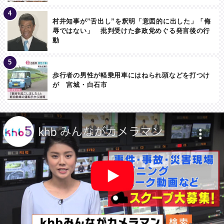
村井知事が”舌出し”を釈明「意図的に出した」「侮
辱ではない」 批判受けた参政党めぐる発言後の行
動
歩行者の男性が軽乗用車にはねられ頭などを打つけ
が 宮城・白石市