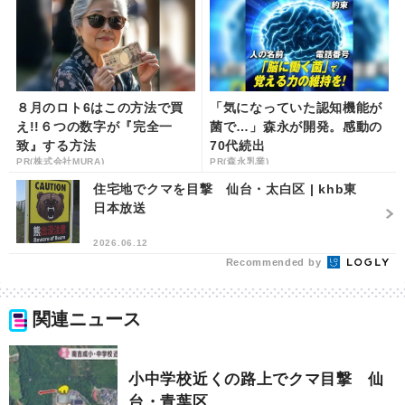
８月のロト6はこの方法で買
「気になっていた認知機能が
え!!６つの数字が『完全一
菌で…」森永が開発。感動の
致』する方法
70代続出
PR(株式会社MURA)
PR(森永乳業)
住宅地でクマを目撃 仙台・太白区 | khb東
日本放送
2026.06.12
Recommended by
関連ニュース
小中学校近くの路上でクマ目撃 仙
台・青葉区