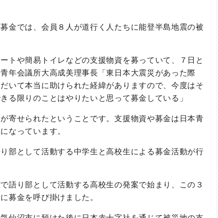
募金では、会員８人が道行く人たちに能登半島地震の被
ートや簡易トイレなどの支援物資を募っていて、７日と
台青年会議所大高成美理事長「東日本大震災があった際
ただいて本当に助けられた経緯がありますので、今度はそ
できる限りのことはやりたいと思って募金している」
が寄せられたということです。支援物資や募金は日本青
とになっています。
り部として活動する中学生と高校生による募金活動が行
で語り部として活動する高校生の発案で始まり、この３
者に募金を呼び掛けました。
気仙沼市に預けた後に日本赤十字社を通じて被災地の支