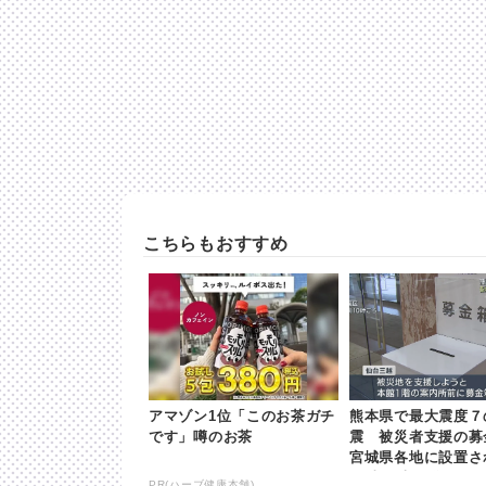
こちらもおすすめ
アマゾン1位「このお茶ガチ
熊本県で最大震度７
です」噂のお茶
震 被災者支援の募
宮城県各地に設置され
hb東日本放送
PR(ハーブ健康本舗)