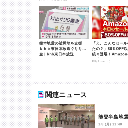
熊本地震の被災地を支援
「え、こんなセール
ｋｈｂ東日本放送ぐりり募
たの？」80％OFF
金 | khb東日本放送
続々登場！Amazo
が凄すぎる
PR(Amazon)
関連ニュース
能登半島地
1/8 (月) 11:40