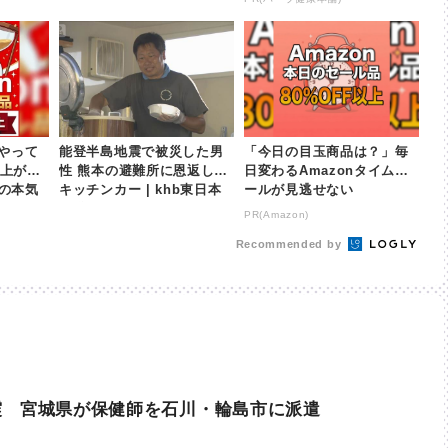
やって
能登半島地震で被災した男
「今日の目玉商品は？」毎
以上が
性 熊本の避難所に恩返しの
日変わるAmazonタイムセ
nの本気
キッチンカー | khb東日本
ールが見逃せない
放送
PR(Amazon)
Recommended by
震 宮城県が保健師を石川・輪島市に派遣