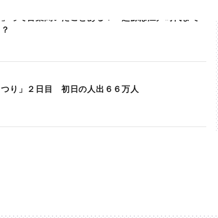
ま」って言葉聞いたことある？ 起源は江戸時代まで
！？
まつり」２日目 初日の人出６６万人