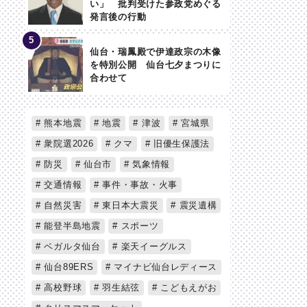
い」 批判受けた参政党めぐる
発言後の行動
仙台・瑞鳳殿で伊達政宗の木像
を特別公開 仙台七夕まつりに
合わせて
熊本地震
地震
津波
宮城県
衆院選2026
クマ
旧優生保護法
防災
仙台市
気象情報
交通情報
事件・事故・火事
自然災害
東日本大震災
震災遺構
能登半島地震
スポーツ
ベガルタ仙台
楽天イーグルス
仙台89ERS
マイナビ仙台レディース
高校野球
羽生結弦
こどもえがお