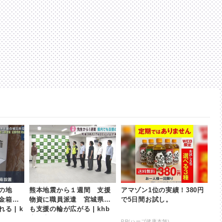
の地
熊本地震から１週間 支援
アマゾン1位の実績！380円
金箱が
物資に職員派遣 宮城県で
で5日間お試し。
る | k
も支援の輪が広がる | khb
東日本放送
PR(ハーブ健康本舗)