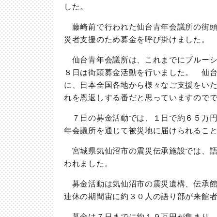
した。
藤崎前で行われた仙台青年会議所の街頭
災者支援のため募金を呼び掛けました。
仙台青年会議所は、これまでにブルーシ
８日は街頭募金活動を行いました。 仙
に、日本全国各地から様々なご支援をい
れを恩返しする番だと思っていますので
７日の募金活動では、１日で約６５万円
年会議所を通じて被災地に届けられるこ
宮城県気仙沼市の震災伝承施設では、語
われました。
募金活動は気仙沼市の震災遺構、伝承館
連休の期間宙に約３０人の語り部が来館
募金は７日までに約１９万円が集まり、