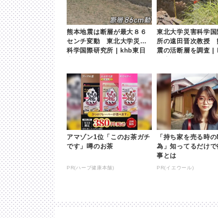
熊本地震は断層が最大８６
東北大学災害科学国
センチ変動 東北大学災害
所の遠田晋次教授 
科学国際研究所 | khb東日
震の活断層を調査 | 
本放送
日本放送
アマゾン1位「このお茶ガチ
「持ち家を売る時の
です」噂のお茶
為」知ってるだけで
事とは
PR(ハーブ健康本舗)
PR(イエウール)