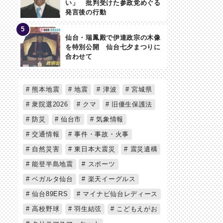
い」 批判受けた参政党めぐる
発言後の行動
仙台・瑞鳳殿で伊達政宗の木像
を特別公開 仙台七夕まつりに
合わせて
熊本地震
地震
津波
宮城県
衆院選2026
クマ
旧優生保護法
防災
仙台市
気象情報
交通情報
事件・事故・火事
自然災害
東日本大震災
震災遺構
能登半島地震
スポーツ
ベガルタ仙台
楽天イーグルス
仙台89ERS
マイナビ仙台レディース
高校野球
羽生結弦
こどもえがお