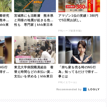
際研究
宮城県にも活断層 熊本県
アマゾン1位の実績！380円
熊本地
と同様の地震が起きる危険
で5日間お試し。
khb東
性も 専門家 | khb東日本
放送
PR(ハーブ健康本舗)
NG行
東北大学病院職員組合 着
「持ち家を売る時のNG行
得する
替え時間などの未払い賃金
為」知ってるだけで得する
支払いを求める | khb東日
事とは
本放送
PR(イエウール)
Recommended by