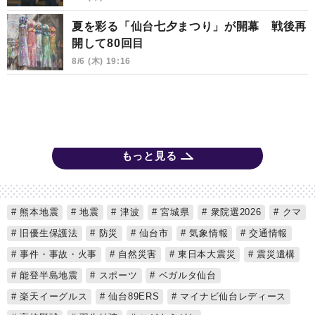
夏を彩る「仙台七夕まつり」が開幕 戦後再
開して80回目
8/6 (木) 19:16
もっと見る
熊本地震
地震
津波
宮城県
衆院選2026
クマ
旧優生保護法
防災
仙台市
気象情報
交通情報
事件・事故・火事
自然災害
東日本大震災
震災遺構
能登半島地震
スポーツ
ベガルタ仙台
楽天イーグルス
仙台89ERS
マイナビ仙台レディース