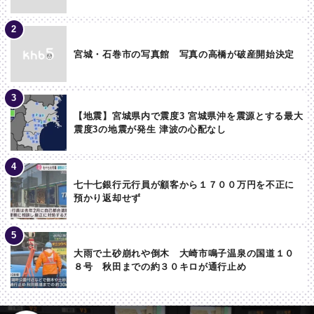
宮城・石巻市の写真館 写真の高橋が破産開始決定
【地震】宮城県内で震度3 宮城県沖を震源とする最大
震度3の地震が発生 津波の心配なし
七十七銀行元行員が顧客から１７００万円を不正に
預かり返却せず
大雨で土砂崩れや倒木 大崎市鳴子温泉の国道１０
８号 秋田までの約３０キロが通行止め