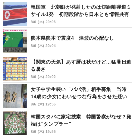
韓国軍 北朝鮮が発射したのは短距離弾道ミ
サイル1発 初期段階から日本とも情報共有
8/6 (木) 20:06
熊本県熊本で震度4 津波の心配なし
8/6 (木) 20:04
【関東の天気】あす暦は秋だけど…猛暑日迫
る暑さ
8/6 (木) 20:02
女子中学生装い「パパ活」相手募集 当時
14歳の少女にわいせつな行為をさせた疑い
8/6 (木) 19:56
韓国スタバに家宅捜索 韓国警察がなぜ？発
端は“タンブラー”
8/6 (木) 19:55