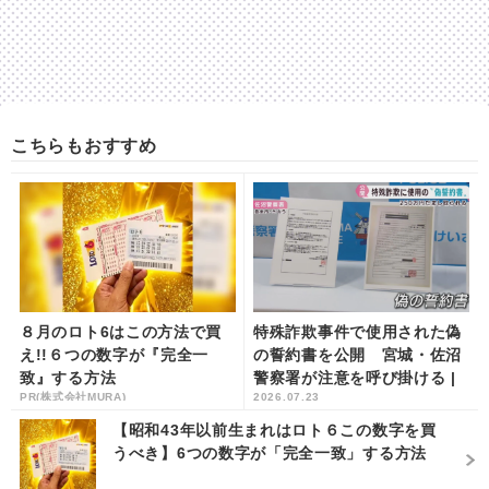
こちらもおすすめ
８月のロト6はこの方法で買
特殊詐欺事件で使用された偽
え!!６つの数字が『完全一
の誓約書を公開 宮城・佐沼
致』する方法
警察署が注意を呼び掛ける |
PR(株式会社MURA)
2026.07.23
khb東日本放送
【昭和43年以前生まれはロト６この数字を買
うべき】6つの数字が「完全一致」する方法