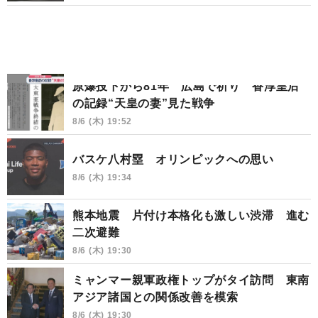
原爆投下から81年 広島で祈り 香淳皇后
の記録“天皇の妻”見た戦争
8/6 (木) 19:52
バスケ八村塁 オリンピックへの思い
8/6 (木) 19:34
熊本地震 片付け本格化も激しい渋滞 進む
二次避難
8/6 (木) 19:30
ミャンマー親軍政権トップがタイ訪問 東南
アジア諸国との関係改善を模索
8/6 (木) 19:30