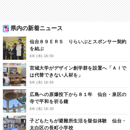
県内の新着ニュース
仙台８９ＥＲＳ りらいぶとスポンサー契約
を結ぶ
8/6 (木) 18:50
宮城大学がデザイン創学群を設置へ「ＡＩで
は代替できない人材を」
8/6 (木) 18:50
広島への原爆投下から８１年 仙台・泉区の
寺で平和を祈る鐘
8/6 (木) 18:30
子どもたちが避難所生活を疑似体験 仙台・
太白区の長町小学校