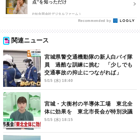
点”を知っただけ
PR(合同会社デジタルファーム )
Recommended by
関連ニュース
宮城県警交通機動隊の新人白バイ隊
員 過酷な訓練に挑む 「少しでも
交通事故の抑止につながれば」
5/15 (水) 18:40
宮城・大衡村の半導体工場 東北全
体に効果を 東北市長会が特別決議
5/15 (水) 18:15