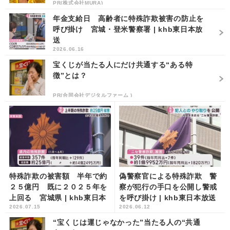
PR(株式会社MURA)
年金支給日 高齢者に特殊詐欺被害の防止を
呼び掛け 宮城・登米警察署 | khb東日本放
送
2026.06.16
宝くじが当たる人にだけ共通する“ある特
徴”とは？
PR(合同会社デジタルファーム )
特殊詐欺の被害額 半年で約
偽警察官による特殊詐欺 警
２５億円 既に２０２５年を
察が犯行の手口を公開し警戒
上回る 宮城県 | khb東日本
を呼び掛け | khb東日本放送
2026.07.15
2026.06.12
放送
“宝くじは運じゃなかった”当たる人の“共通