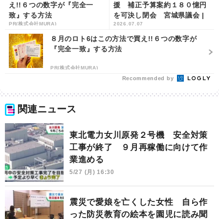
え!!６つの数字が『完全一
援 補正予算案約１８０憶円
致』する方法
を可決し閉会 宮城県議会 |
PR(株式会社MURA)
2026.07.07
khb東日本放送
８月のロト6はこの方法で買え!!６つの数字が
『完全一致』する方法
PR(株式会社MURA)
Recommended by
関連ニュース
東北電力女川原発２号機 安全対策
工事が終了 ９月再稼働に向けて作
業進める
5/27 (月) 16:30
震災で愛娘を亡くした女性 自ら作
った防災教育の絵本を園児に読み聞