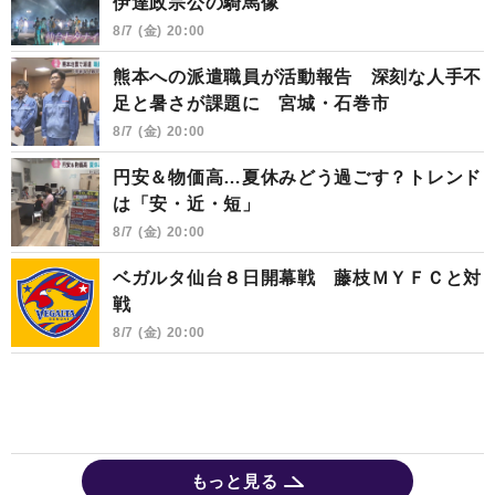
伊達政宗公の騎馬像
8/7 (金) 20:00
熊本への派遣職員が活動報告 深刻な人手不
足と暑さが課題に 宮城・石巻市
8/7 (金) 20:00
円安＆物価高…夏休みどう過ごす？トレンド
は「安・近・短」
8/7 (金) 20:00
ベガルタ仙台８日開幕戦 藤枝ＭＹＦＣと対
戦
8/7 (金) 20:00
もっと見る