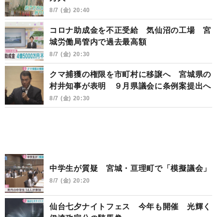
8/7 (金) 20:40
コロナ助成金を不正受給 気仙沼の工場 宮
城労働局管内で過去最高額
8/7 (金) 20:30
クマ捕獲の権限を市町村に移譲へ 宮城県の
村井知事が表明 ９月県議会に条例案提出へ
8/7 (金) 20:30
中学生が質疑 宮城・亘理町で「模擬議会」
8/7 (金) 20:20
仙台七夕ナイトフェス 今年も開催 光輝く