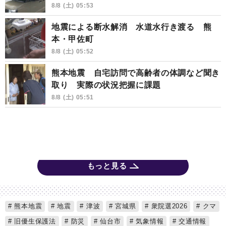
8/8 (土) 05:53
地震による断水解消 水道水行き渡る 熊
本・甲佐町
8/8 (土) 05:52
熊本地震 自宅訪問で高齢者の体調など聞き
取り 実際の状況把握に課題
8/8 (土) 05:51
もっと見る
熊本地震
地震
津波
宮城県
衆院選2026
クマ
旧優生保護法
防災
仙台市
気象情報
交通情報