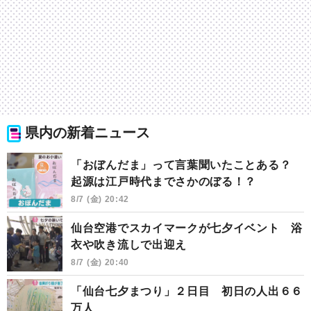
県内の新着ニュース
「おぼんだま」って言葉聞いたことある？
起源は江戸時代までさかのぼる！？
8/7 (金) 20:42
仙台空港でスカイマークが七夕イベント 浴
衣や吹き流しで出迎え
8/7 (金) 20:40
「仙台七夕まつり」２日目 初日の人出６６
万人