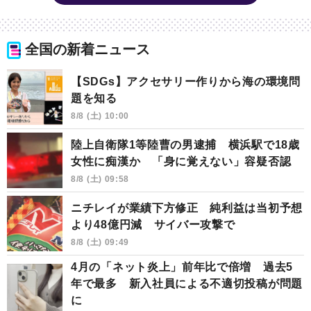
全国の新着ニュース
【SDGs】アクセサリー作りから海の環境問
題を知る
8/8 (土) 10:00
陸上自衛隊1等陸曹の男逮捕 横浜駅で18歳
女性に痴漢か 「身に覚えない」容疑否認
8/8 (土) 09:58
ニチレイが業績下方修正 純利益は当初予想
より48億円減 サイバー攻撃で
8/8 (土) 09:49
4月の「ネット炎上」前年比で倍増 過去5
年で最多 新入社員による不適切投稿が問題
に