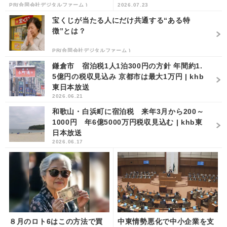
PR(合同会社デジタルファーム )
2026.07.23
宝くじが当たる人にだけ共通する“ある特
徴”とは？
PR(合同会社デジタルファーム )
鎌倉市 宿泊税1人1泊300円の方針 年間約1.
5億円の税収見込み 京都市は最大1万円 | khb
東日本放送
2026.06.21
和歌山・白浜町に宿泊税 来年3月から200～
1000円 年6億5000万円税収見込む | khb東
日本放送
2026.06.17
８月のロト6はこの方法で買
中東情勢悪化で中小企業を支