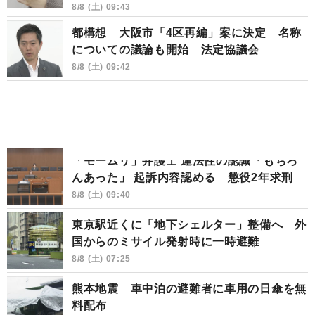
8/8 (土) 09:43
都構想 大阪市「4区再編」案に決定 名称
についての議論も開始 法定協議会
8/8 (土) 09:42
「モームリ」弁護士 違法性の認識「もちろ
んあった」 起訴内容認める 懲役2年求刑
8/8 (土) 09:40
東京駅近くに「地下シェルター」整備へ 外
国からのミサイル発射時に一時避難
8/8 (土) 07:25
熊本地震 車中泊の避難者に車用の日傘を無
料配布