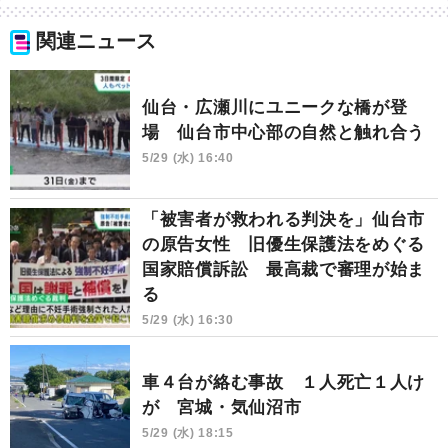
関連ニュース
仙台・広瀬川にユニークな橋が登
場 仙台市中心部の自然と触れ合う
5/29 (水) 16:40
「被害者が救われる判決を」仙台市
の原告女性 旧優生保護法をめぐる
国家賠償訴訟 最高裁で審理が始ま
る
5/29 (水) 16:30
車４台が絡む事故 １人死亡１人け
が 宮城・気仙沼市
5/29 (水) 18:15