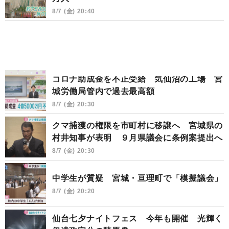
8/7 (金) 20:40
コロナ助成金を不正受給 気仙沼の工場 宮
城労働局管内で過去最高額
8/7 (金) 20:30
クマ捕獲の権限を市町村に移譲へ 宮城県の
村井知事が表明 ９月県議会に条例案提出へ
8/7 (金) 20:30
中学生が質疑 宮城・亘理町で「模擬議会」
8/7 (金) 20:20
仙台七夕ナイトフェス 今年も開催 光輝く