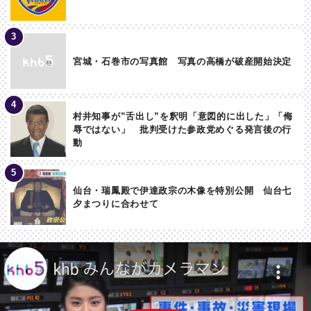
宮城・石巻市の写真館 写真の高橋が破産開始決定
村井知事が”舌出し”を釈明「意図的に出した」「侮
辱ではない」 批判受けた参政党めぐる発言後の行
動
仙台・瑞鳳殿で伊達政宗の木像を特別公開 仙台七
夕まつりに合わせて