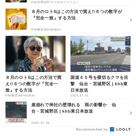
PR(合同会社デジタルファーム )
８月のロト6はこの方法で買え!!６つの数字が
『完全一致』する方法
PR(株式会社MURA)
８月のロト6はこの方法で買
国道４５号を横切るクマを目
え!!６つの数字が『完全一
撃 仙台・宮城野区 | khb東
致』する方法
日本放送
PR(株式会社MURA)
2026.07.01
崖崩れで神社の壁壊れる 雨の影響か 仙
台・宮城野区 | khb東日本放送
2026.07.26
Recommended by