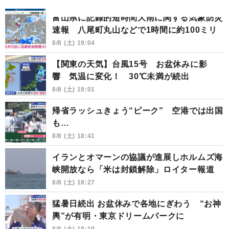
富山県に記録的短時間大雨に関する気象防災
速報 八尾町丸山などで1時間に約100ミリ
8/8 (土) 19:04
【関東の天気】台風15号 お盆休みに影
響 気温に変化！ 30℃未満が続出
8/8 (土) 19:01
帰省ラッシュきょう“ピーク” 空港では出国
も…
8/8 (土) 18:41
イランとオマーンの協議が進展しホルムズ海
峡開放なら「米は封鎖解除」ロイター報道
8/8 (土) 18:27
猛暑日続出 お盆休みで各地にぎわう “お神
輿”が有明・東京ドリームパークに
8/8 (土) 18:19