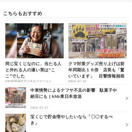
こちらもおすすめ
同じ宝くじなのに、当たる人
クマ対策グッズ売り上げは前
と外れる人の違い実は“こ
年同期比１６倍 店長も「驚
こ”でした
いています」 目撃情報頻発
PR(合同会社デジタルファーム )
2026.07.13
で特設コーナーを長期展開
仙台・宮城野区の...
中東情勢によるナフサ不足の影響 駄菓子や
納豆にも | khb東日本放送
2026.07.17
宝くじで貯金増やしたいなら「〇〇するべ
き」