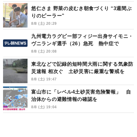
悠仁さま 野菜の皮むき朝食づくり “3週間ぶ
りのピーラー”
8/8 (土) 20:29
九州電力ラグビー部フィジー出身サイモニ・
ヴニランギ選手（26）急死 熱中症で
8/8 (土) 20:08
東北などで記録的短時間大雨に関する気象防
災速報 相次ぐ 土砂災害に厳重な警戒を
8/8 (土) 19:47
富山市に「レベル4土砂災害危険警報」 自
治体からの避難情報の確認を
8/8 (土) 19:04