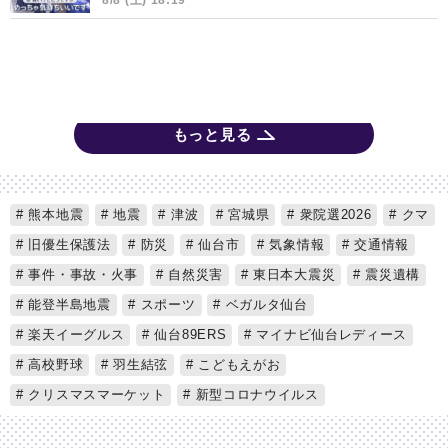
もっと見る
熊本地震
地震
津波
宮城県
衆院選2026
クマ
旧優生保護法
防災
仙台市
気象情報
交通情報
事件・事故・火事
自然災害
東日本大震災
震災遺構
能登半島地震
スポーツ
ベガルタ仙台
楽天イーグルス
仙台89ERS
マイナビ仙台レディース
高校野球
羽生結弦
こどもえがお
クリスマスマーケット
新型コロナウイルス