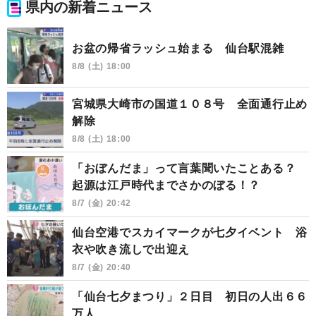
県内の新着ニュース
お盆の帰省ラッシュ始まる 仙台駅混雑
8/8 (土) 18:00
宮城県大崎市の国道１０８号 全面通行止め
解除
8/8 (土) 18:00
「おぼんだま」って言葉聞いたことある？
起源は江戸時代までさかのぼる！？
8/7 (金) 20:42
仙台空港でスカイマークが七夕イベント 浴
衣や吹き流しで出迎え
8/7 (金) 20:40
「仙台七夕まつり」２日目 初日の人出６６
万人