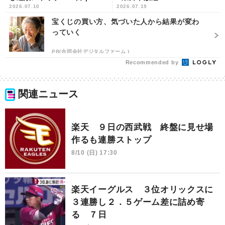
2026.07.10
2026.07.19
東日本放送
宝くじの買い方、気づいた人から結果が変わ
っていく
PR(合同会社デジタルファーム )
Recommended by
関連ニュース
楽天 ９日の西武戦 終盤に見せ場
作るも連勝ストップ
8/10 (日) 17:30
楽天イーグルス ３位オリックスに
３連勝し２．５ゲーム差に詰め寄
る ７日