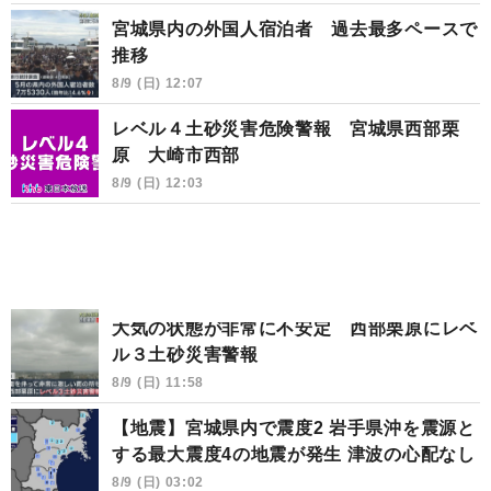
宮城県内の外国人宿泊者 過去最多ペースで
推移
8/9 (日) 12:07
レベル４土砂災害危険警報 宮城県西部栗
原 大崎市西部
8/9 (日) 12:03
大気の状態が非常に不安定 西部栗原にレベ
ル３土砂災害警報
8/9 (日) 11:58
【地震】宮城県内で震度2 岩手県沖を震源と
する最大震度4の地震が発生 津波の心配なし
8/9 (日) 03:02