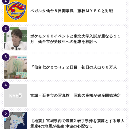
ベガルタ仙台８日開幕戦 藤枝ＭＹＦＣと対戦
ポケモンＧＯイベントと東北大学入試が重なる１１
月 仙台市が受験生への配慮を検討へ
「仙台七夕まつり」２日目 初日の人出６６万人
宮城・石巻市の写真館 写真の高橋が破産開始決定
【地震】宮城県内で震度2 岩手県沖を震源とする最大
震度4の地震が発生 津波の心配なし