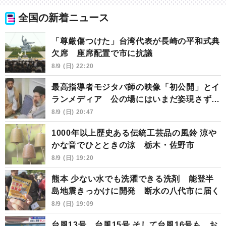
全国の新着ニュース
「尊厳傷つけた」台湾代表が長崎の平和式典
欠席 座席配置で市に抗議
8/9 (日) 22:20
最高指導者モジタバ師の映像「初公開」とイ
ランメディア 公の場にはいまだ姿現さず…
8/9 (日) 20:47
1000年以上歴史ある伝統工芸品の風鈴 涼や
かな音でひとときの涼 栃木・佐野市
8/9 (日) 19:20
熊本 少ない水でも洗濯できる洗剤 能登半
島地震きっかけに開発 断水の八代市に届く
8/9 (日) 19:09
台風13号、台風15号 そして台風16号も お