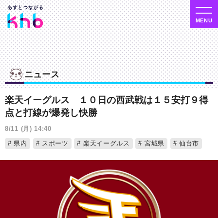
ニュース
楽天イーグルス １０日の西武戦は１５安打９得
点と打線が爆発し快勝
8/11 (月) 14:40
県内
スポーツ
楽天イーグルス
宮城県
仙台市