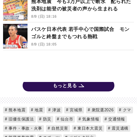
熊本地震 今も3万戸以上で断水 配られた
洗剤は能登の被災者の声から生まれる
8/9 (日) 18:16
バスケ日本代表 若手中心で国際試合 モン
ゴルと終盤までもつれる熱戦
8/9 (日) 18:05
もっと見る
熊本地震
地震
津波
宮城県
衆院選2026
クマ
旧優生保護法
防災
仙台市
気象情報
交通情報
事件・事故・火事
自然災害
東日本大震災
震災遺構