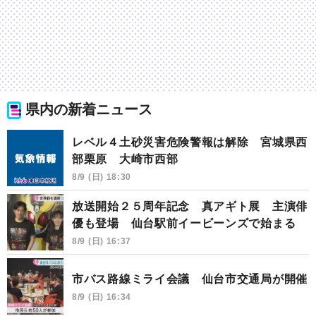
県内の新着ニュース
レベル４土砂災害危険警報は解除 宮城県西
部栗原 大崎市西部
8/9 (日) 18:30
放送開始２５周年記念 真アギト展 主演俳
優も登場 仙台駅前イービーンズで始まる
8/9 (日) 16:37
市バス路線ミライ会議 仙台市交通局が開催
8/9 (日) 16:34