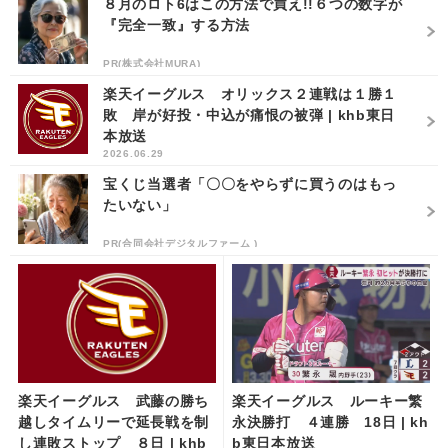
８月のロト6はこの方法で買え!!６つの数字が
『完全一致』する方法
PR(株式会社MURA)
楽天イーグルス オリックス２連戦は１勝１
敗 岸が好投・中込が痛恨の被弾 | khb東日
本放送
2026.06.29
宝くじ当選者「〇〇をやらずに買うのはもっ
たいない」
PR(合同会社デジタルファーム )
楽天イーグルス 武藤の勝ち
楽天イーグルス ルーキー繁
越しタイムリーで延長戦を制
永決勝打 ４連勝 18日 | kh
し連敗ストップ ８日 | khb
b東日本放送