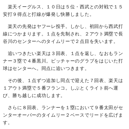
楽天イーグルス、１０日は５位・西武との対戦で１５
安打９得点と打線が爆発し快勝しました。
楽天の先発はヤフーレ投手。しかし、初回から西武打
線につかまります。１点を先制され、２アウト満塁で長
谷川のセンターへのタイムリーで２点目を失います。
追いつきたい楽天は３回表、１点を返し、なおもラン
ナー３塁で４番黒川。ピッチャーのグラブをはじいた打
球はセンターへ。同点に追いつきます。
その後、１点ずつ追加し同点で迎えた７回表、楽天は
１アウト満塁で５番フランコ。しぶとくライト前へ運
び、勝ち越しに成功します。
さらに８回表、ランナーを１塁において９番太田がセ
ンターオーバーのタイムリー２ベースでリードを広げま
す。