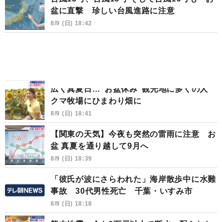
盆に直撃 珍しい台風進路に注意
8/9 (日) 18:42
広く真夏日…“お盆休み”観光地に多くの人
クマ牧場にひまわり畑に
8/9 (日) 18:41
【関東の天気】今夜も突然の雷雨に注意 お
盆 真夏を通り越して9月へ
8/9 (日) 18:39
「彼氏が波にさらわれた」海岸散歩中に水難
事故 30代男性死亡 千葉・いすみ市
8/9 (日) 18:18