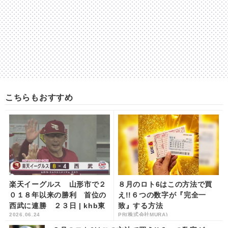
こちらもおすすめ
楽天イーグルス 山形市で２
８月のロト6はこの方法で買
０１８年以来の勝利 首位の
え!!６つの数字が『完全一
西武に連勝 ２３日 | khb東
致』する方法
2026.06.24
PR(株式会社MURA)
日本放送