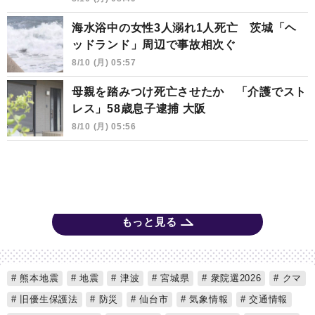
海水浴中の女性3人溺れ1人死亡 茨城「ヘ
ッドランド」周辺で事故相次ぐ
8/10 (月) 05:57
母親を踏みつけ死亡させたか 「介護でスト
レス」58歳息子逮捕 大阪
8/10 (月) 05:56
もっと見る
熊本地震
地震
津波
宮城県
衆院選2026
クマ
旧優生保護法
防災
仙台市
気象情報
交通情報