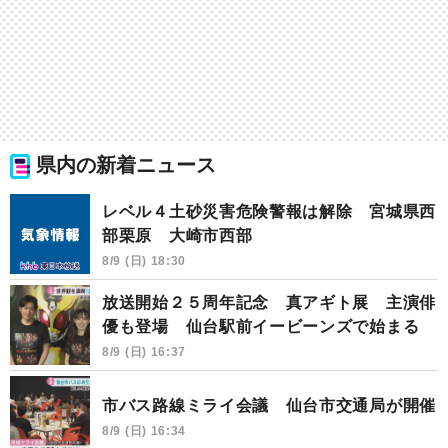
県内の新着ニュース
レベル４土砂災害危険警報は解除 宮城県西
部栗原 大崎市西部
8/9 (日) 18:30
放送開始２５周年記念 真アギト展 主演俳
優も登場 仙台駅前イービーンズで始まる
8/9 (日) 16:37
市バス路線ミライ会議 仙台市交通局が開催
8/9 (日) 16:34