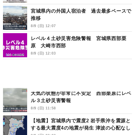
宮城県内の外国人宿泊者 過去最多ペースで
推移
8/9 (日) 12:07
レベル４土砂災害危険警報 宮城県西部栗
原 大崎市西部
8/9 (日) 12:03
大気の状態が非常に不安定 西部栗原にレベ
ル３土砂災害警報
8/9 (日) 11:58
【地震】宮城県内で震度2 岩手県沖を震源と
する最大震度4の地震が発生 津波の心配なし