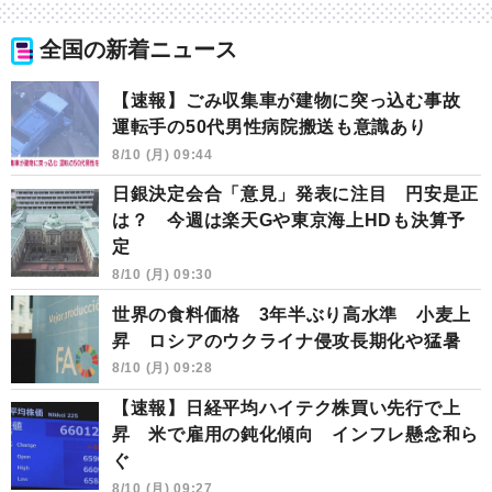
全国の新着ニュース
【速報】ごみ収集車が建物に突っ込む事故
運転手の50代男性病院搬送も意識あり
8/10 (月) 09:44
日銀決定会合「意見」発表に注目 円安是正
は？ 今週は楽天Gや東京海上HDも決算予
定
8/10 (月) 09:30
世界の食料価格 3年半ぶり高水準 小麦上
昇 ロシアのウクライナ侵攻長期化や猛暑
8/10 (月) 09:28
【速報】日経平均ハイテク株買い先行で上
昇 米で雇用の鈍化傾向 インフレ懸念和ら
ぐ
8/10 (月) 09:27