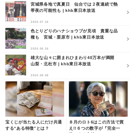
宮城県各地で真夏日 仙台では２夜連続で熱
帯夜の可能性も | khb東日本放送
2026.07.16
色とりどりのハナショウブが見頃 貴重な品
種も 宮城・栗原市 | khb東日本放送
2026.06.24
雄大な山々に囲まれひまわり40万本が満開
山梨・北杜市 | khb東日本放送
2026.08.08
宝くじが当たる人にだけ共通
８月のロト6はこの方法で買
する“ある特徴”とは？
え!!６つの数字が『完全一