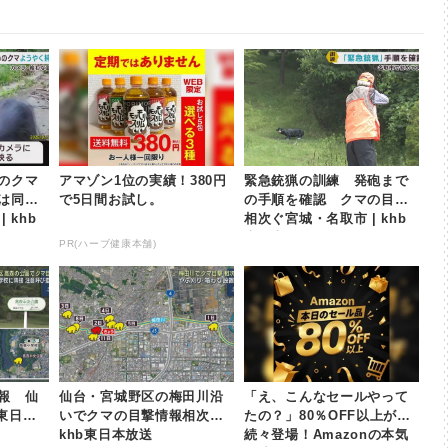
のクマ
アマゾン1位の実績！380円
緊急銃猟の訓練 発砲まで
は同一
で5日間お試し。
の手順を確認 クマの目撃
 khb
相次ぐ宮城・名取市 | khb
東日本放送
PR(ハーブ健康本舗)
報 仙
仙台・宮城野区の梅田川沿
「え、こんなセールやって
b東日本
いでクマの目撃情報相次ぐ |
たの？」80％OFF以上が
khb東日本放送
続々登場！Amazonの本気