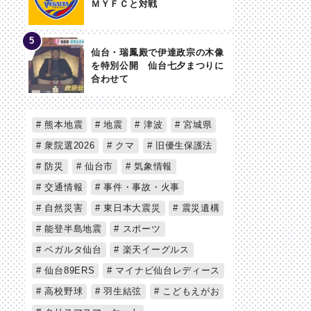
ＭＹＦＣと対戦
仙台・瑞鳳殿で伊達政宗の木像
を特別公開 仙台七夕まつりに
合わせて
熊本地震
地震
津波
宮城県
衆院選2026
クマ
旧優生保護法
防災
仙台市
気象情報
交通情報
事件・事故・火事
自然災害
東日本大震災
震災遺構
能登半島地震
スポーツ
ベガルタ仙台
楽天イーグルス
仙台89ERS
マイナビ仙台レディース
高校野球
羽生結弦
こどもえがお