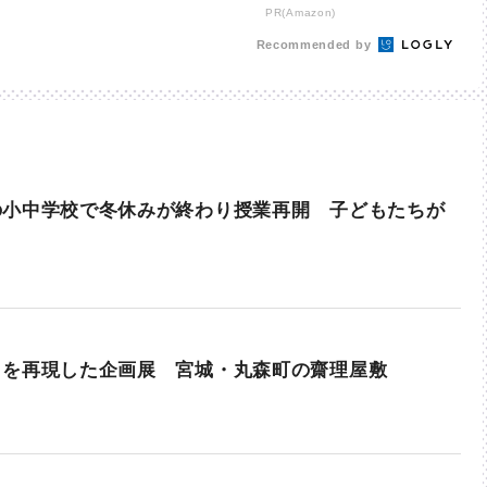
が凄すぎる
PR(Amazon)
Recommended by
の小中学校で冬休みが終わり授業再開 子どもたちが
月を再現した企画展 宮城・丸森町の齋理屋敷