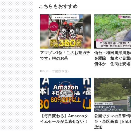
こちらもおすすめ
アマゾン1位「このお茶ガチ
仙台・梅田川河川敷
です」噂のお茶
を駆除 相次ぐ目撃
個体か 住民は安堵 |
東日本放送
PR(ハーブ健康本舗)
【毎日変わる】Amazonタ
公園でクマの目撃情
イムセールが見逃せない！
台・泉区高森 | kh
放送