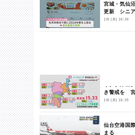
宮城・気仙
更新 シニ
1/8 (木) 16:30
インフルエ
き警戒を 
1/8 (木) 16:35
仙台空港国
まる