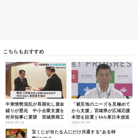
こちらもおすすめ
中東情勢混乱が長期化し資金
「被災地のニーズを見極めて
繰りが悪化 中小企業支援を
から支援」宮城県が広域応援
村井知事に要望 宮城県商工
本部を設置 | khb東日本放送
2026.07.13
2026.07.29
会議所連合会 | khb東日本
放送
宝くじが当たる人にだけ共通する“ある特