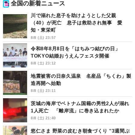
全国の新着ニュース
川で溺れた息子を助けようとした父親
（40）が死亡 息子は救助され無事 愛
知・東栄町
8/8 (土) 23:57
令和8年8月8日を「はちみつ結びの日」
TOKYO結婚おうえんフェスタ開催
8/8 (土) 23:12
地震被害の日奈久温泉 名産品「ちくわ」製
造再開へ始動
8/8 (土) 23:11
茨城の海岸でベトナム国籍の男性2人が溺れ
1人死亡 「離岸流」に巻き込まれたか
8/8 (土) 21:40
悠仁さま 野菜の皮むき朝食づくり “3週間ぶ