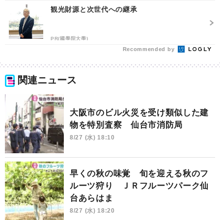
観光財源と次世代への継承
PR(國學院大學)
Recommended by
関連ニュース
大阪市のビル火災を受け類似した建
物を特別査察 仙台市消防局
8/27 (水) 18:10
早くの秋の味覚 旬を迎える秋のフ
ルーツ狩り ＪＲフルーツパーク仙
台あらはま
8/27 (水) 18:20