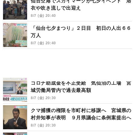
仙台空港でスカイマークが七夕イベント 浴
衣や吹き流しで出迎え
8/7 (金) 20:40
「仙台七夕まつり」２日目 初日の人出６６
万人
8/7 (金) 20:40
コロナ助成金を不正受給 気仙沼の工場 宮
城労働局管内で過去最高額
8/7 (金) 20:30
クマ捕獲の権限を市町村に移譲へ 宮城県の
村井知事が表明 ９月県議会に条例案提出へ
8/7 (金) 20:30