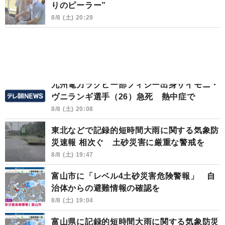
りのピーラー”
8/8 (土) 20:29
九州電力ラグビー部フィジー出身サイモニ・
ヴニランギ選手（26）急死 熱中症で
8/8 (土) 20:08
東北などで記録的短時間大雨に関する気象防
災速報 相次ぐ 土砂災害に厳重な警戒を
8/8 (土) 19:47
富山市に「レベル4土砂災害危険警報」 自
治体からの避難情報の確認を
8/8 (土) 19:04
富山県に記録的短時間大雨に関する気象防災