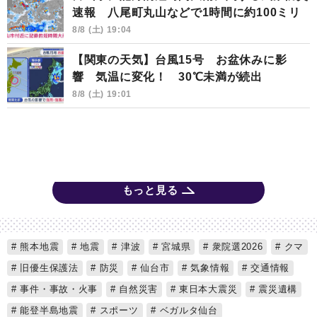
速報 八尾町丸山などで1時間に約100ミリ
8/8 (土) 19:04
【関東の天気】台風15号 お盆休みに影
響 気温に変化！ 30℃未満が続出
8/8 (土) 19:01
もっと見る
熊本地震
地震
津波
宮城県
衆院選2026
クマ
旧優生保護法
防災
仙台市
気象情報
交通情報
事件・事故・火事
自然災害
東日本大震災
震災遺構
能登半島地震
スポーツ
ベガルタ仙台