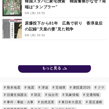
韓国スタバに家宅捜索 韓国警察がなぜ？発
端は“タンブラー”
8/6 (木) 19:55
原爆投下から81年 広島で祈り 香淳皇后
の記録“天皇の妻”見た戦争
8/6 (木) 19:52
もっと見る
熊本地震
地震
津波
宮城県
衆院選2026
クマ
旧優生保護法
防災
仙台市
気象情報
交通情報
事件・事故・火事
自然災害
東日本大震災
震災遺構