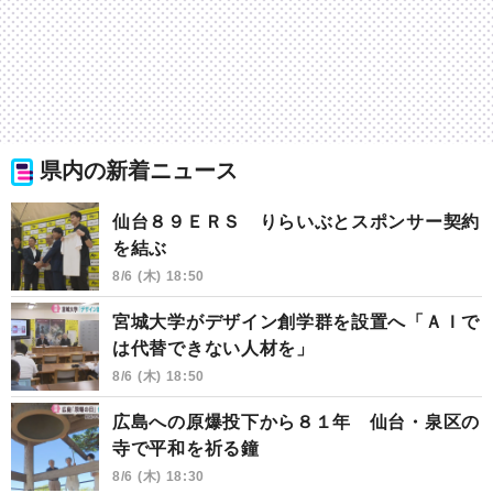
県内の新着ニュース
仙台８９ＥＲＳ りらいぶとスポンサー契約
を結ぶ
8/6 (木) 18:50
宮城大学がデザイン創学群を設置へ「ＡＩで
は代替できない人材を」
8/6 (木) 18:50
広島への原爆投下から８１年 仙台・泉区の
寺で平和を祈る鐘
8/6 (木) 18:30