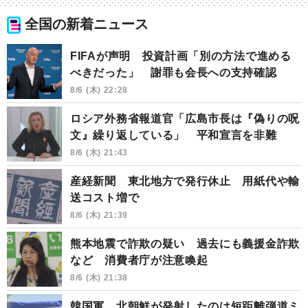
全国の新着ニュース
FIFAが声明 投資計画「別の方法で進める
べきだった」 謝罪も会長への支持確認
8/6 (木) 22:28
ロシア外務省報道官「広島市長は『偽りの呪
文』繰り返している」 平和宣言を非難
8/6 (木) 21:43
産経新聞 東北地方で発行休止 用紙代や輸
送コスト増で
8/6 (木) 21:39
熊本地震で詐欺の疑い 過去にも義援金詐欺
など 消費者庁が注意喚起
8/6 (木) 21:38
韓国軍 北朝鮮が発射したのは短距離弾道ミ