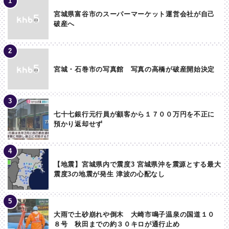
宮城県富谷市のスーパーマーケット運営会社が自己
破産へ
宮城・石巻市の写真館 写真の高橋が破産開始決定
七十七銀行元行員が顧客から１７００万円を不正に
預かり返却せず
【地震】宮城県内で震度3 宮城県沖を震源とする最大
震度3の地震が発生 津波の心配なし
大雨で土砂崩れや倒木 大崎市鳴子温泉の国道１０
８号 秋田までの約３０キロが通行止め