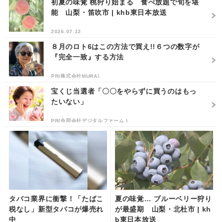
初夏の味覚 桃狩り始まる 食べ放題で旬を堪
能 山梨・笛吹市 | khb東日本放送
2026.07.12
８月のロト6はこの方法で買え!!６つの数字が
『完全一致』する方法
PR(株式会社MURA)
宝くじ当選者「〇〇をやらずに買うのはもっ
たいない」
PR(合同会社デジタルファーム )
タバコ業界に衝撃！「たばこ
夏の味覚… ブルーベリー狩り
税なし」新型タバコが爆売れ
が最盛期 山梨・北杜市 | kh
中
b東日本放送