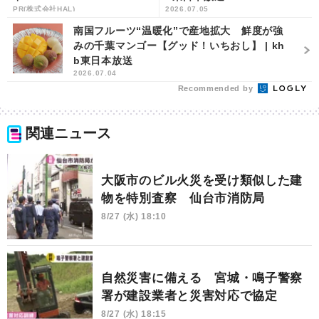
PR(株式会社HAL)
2026.07.05
南国フルーツ“温暖化”で産地拡大 鮮度が強
みの千葉マンゴー【グッド！いちおし】 | kh
b東日本放送
2026.07.04
Recommended by
関連ニュース
大阪市のビル火災を受け類似した建
物を特別査察 仙台市消防局
8/27 (水) 18:10
自然災害に備える 宮城・鳴子警察
署が建設業者と災害対応で協定
8/27 (水) 18:15