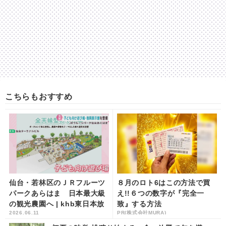
こちらもおすすめ
仙台・若林区のＪＲフルーツ
８月のロト6はこの方法で買
パークあらはま 日本最大級
え!!６つの数字が『完全一
の観光農園へ | khb東日本放
致』する方法
2026.06.11
PR(株式会社MURA)
送