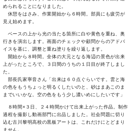
められることになりました。
休憩をはさみ、作業開始から６時間。部員にも疲労が
見え始めます。
ベースの上から光の当たる箇所に白や黄色を重ね、奥
行きを演出します。画面のチェックや顧問からのアドバ
イスを基に、調整と重ね塗りを繰り返します。
開始から８時間。全体の大元となる海辺の景色が出来
上がったところで、３日間のうちの１日目が終了しまし
た。
部長氏家寧音さん「出来は６０点ぐらいです。雲と海
の色をもうちょっと明るくしたいのと、砂はまあこのま
までいいかな。空の色をもう少し濃いめにしたいです」
８時間×３日、２４時間かけて出来上がった作品。制作
過程を撮影し動画部門に出品しました。社会問題に切り
込む古川黎明高校の黒板アートは、これだけにとどまり
ません。