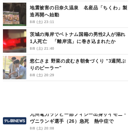
地震被害の日奈久温泉 名産品「ちくわ」製
造再開へ始動
8/8 (土) 23:11
茨城の海岸でベトナム国籍の男性2人が溺れ
1人死亡 「離岸流」に巻き込まれたか
8/8 (土) 21:40
悠仁さま 野菜の皮むき朝食づくり “3週間ぶ
りのピーラー”
8/8 (土) 20:29
九州電力ラグビー部フィジー出身サイモニ・
ヴニランギ選手（26）急死 熱中症で
8/8 (土) 20:08