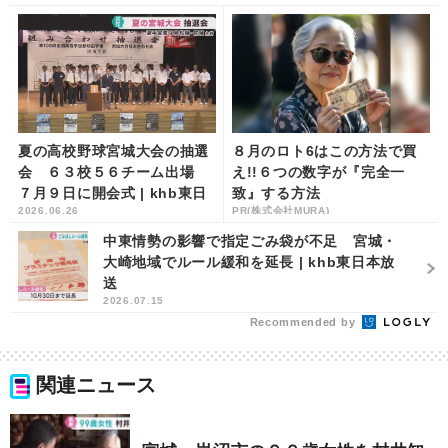
夏の高校野球宮城大会の抽選
８月のロト6はこの方法で買
会 ６３校５６チーム出場
え!!６つの数字が『完全一
７月９日に開会式 | khb東日
致』する方法
2026.06.26
PR(株式会社MURA)
本放送
中東情勢の影響で指定ごみ袋が不足 宮城・
大崎地域でルール緩和を延長 | khb東日本放
送
2026.07.15
Recommended by
関連ニュース