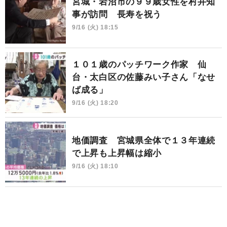
宮城・岩沼市の９９歳女性を村井知
事が訪問 長寿を祝う
9/16 (火) 18:15
１０１歳のパッチワーク作家 仙
台・太白区の佐藤みい子さん「なせ
ば成る」
9/16 (火) 18:20
地価調査 宮城県全体で１３年連続
で上昇も上昇幅は縮小
9/16 (火) 18:10