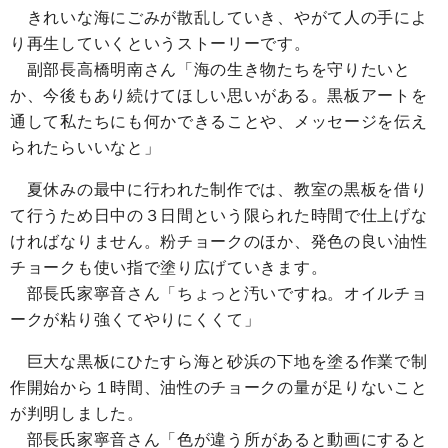
きれいな海にごみが散乱していき、やがて人の手によ
り再生していくというストーリーです。
副部長高橋明南さん「海の生き物たちを守りたいと
か、今後もあり続けてほしい思いがある。黒板アートを
通して私たちにも何かできることや、メッセージを伝え
られたらいいなと」
夏休みの最中に行われた制作では、教室の黒板を借り
て行うため日中の３日間という限られた時間で仕上げな
ければなりません。粉チョークのほか、発色の良い油性
チョークも使い指で塗り広げていきます。
部長氏家寧音さん「ちょっと汚いですね。オイルチョ
ークが粘り強くてやりにくくて」
巨大な黒板にひたすら海と砂浜の下地を塗る作業で制
作開始から１時間、油性のチョークの量が足りないこと
が判明しました。
部長氏家寧音さん
「色が違う所があると動画にすると