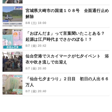
宮城県大崎市の国道１０８号 全面通行止め
解除
8/8 (土) 18:00
「おぼんだま」って言葉聞いたことある？
起源は江戸時代までさかのぼる！？
8/7 (金) 20:42
仙台空港でスカイマークが七夕イベント 浴
衣や吹き流しで出迎え
8/7 (金) 20:40
「仙台七夕まつり」２日目 初日の人出６６
万人
8/7 (金) 20:40