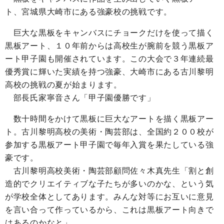
ト、宮城県大崎市にある強豪校の挑戦です。
巨大な黒板をキャンバスにチョークだけを使って描く
黒板アート、１０年前からは高校生が腕前を競う黒板ア
ート甲子園も開催されています。この大会で３年連続最
優秀賞に輝いた実績を持つ強豪、大崎市にある古川黎明
高校の挑戦の夏が始まります。
部長氏家寧音さん「甲子園優勝です」
数十時間をかけて黒板に巨大なアートを描く黒板アー
ト。古川黎明高校の美術・陶芸部は、全国約２００校が
参加する黒板アート甲子園で毎年入賞を果たしている強
豪です。
古川黎明高校美術・陶芸部顧問佐々木真先生「割と創
造的でクリエイティブな子たちが多いのかな、という気
が学校全体としてあります。みんな対等にお互いに意見
を言い合って作っているから、これは黒板アート向きで
はあるのかなと」