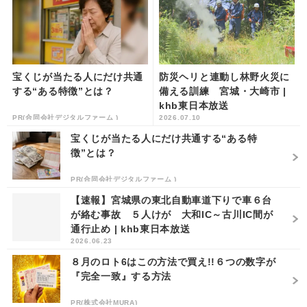
宝くじが当たる人にだけ共通
防災ヘリと連動し林野火災に
する“ある特徴”とは？
備える訓練 宮城・大崎市 |
khb東日本放送
PR(合同会社デジタルファーム )
2026.07.10
宝くじが当たる人にだけ共通する“ある特
徴”とは？
PR(合同会社デジタルファーム )
【速報】宮城県の東北自動車道下りで車６台
が絡む事故 ５人けが 大和IC～古川IC間が
通行止め | khb東日本放送
2026.06.23
８月のロト6はこの方法で買え!!６つの数字が
『完全一致』する方法
PR(株式会社MURA)