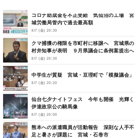
コロナ助成金を不正受給 気仙沼の工場 宮
城労働局管内で過去最高額
8/7 (金) 20:30
クマ捕獲の権限を市町村に移譲へ 宮城県の
村井知事が表明 ９月県議会に条例案提出へ
8/7 (金) 20:30
中学生が質疑 宮城・亘理町で「模擬議会」
8/7 (金) 20:20
仙台七夕ナイトフェス 今年も開催 光輝く
伊達政宗公の騎馬像
8/7 (金) 20:00
熊本への派遣職員が活動報告 深刻な人手不
足と暑さが課題に 宮城・石巻市