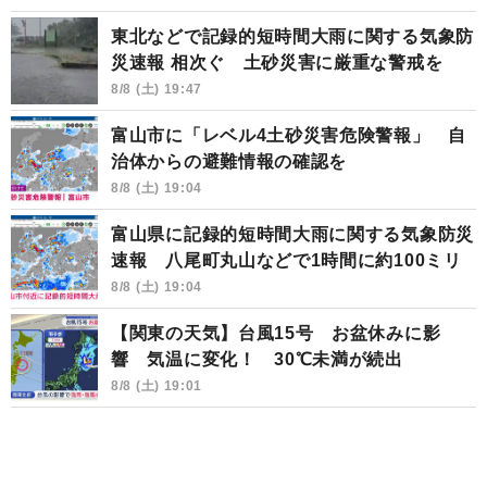
東北などで記録的短時間大雨に関する気象防
災速報 相次ぐ 土砂災害に厳重な警戒を
8/8 (土) 19:47
富山市に「レベル4土砂災害危険警報」 自
治体からの避難情報の確認を
8/8 (土) 19:04
富山県に記録的短時間大雨に関する気象防災
速報 八尾町丸山などで1時間に約100ミリ
8/8 (土) 19:04
【関東の天気】台風15号 お盆休みに影
響 気温に変化！ 30℃未満が続出
8/8 (土) 19:01