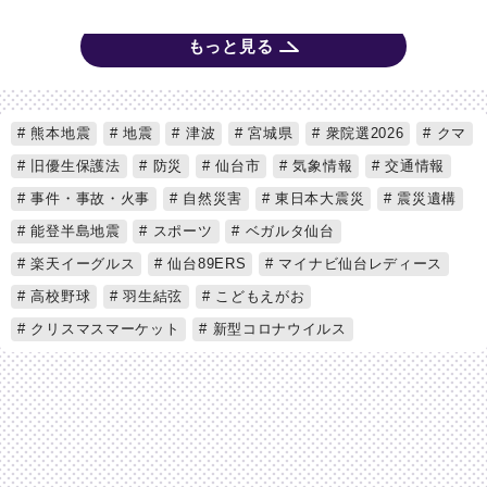
もっと見る
熊本地震
地震
津波
宮城県
衆院選2026
クマ
旧優生保護法
防災
仙台市
気象情報
交通情報
事件・事故・火事
自然災害
東日本大震災
震災遺構
能登半島地震
スポーツ
ベガルタ仙台
楽天イーグルス
仙台89ERS
マイナビ仙台レディース
高校野球
羽生結弦
こどもえがお
クリスマスマーケット
新型コロナウイルス