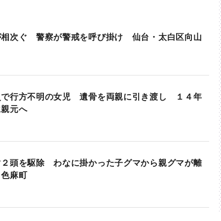
が相次ぐ 警察が警戒を呼び掛け 仙台・太白区向山
災で行方不明の女児 遺骨を両親に引き渡し １４年
に親元へ
マ２頭を駆除 わなに掛かった子グマから親グマが離
・色麻町