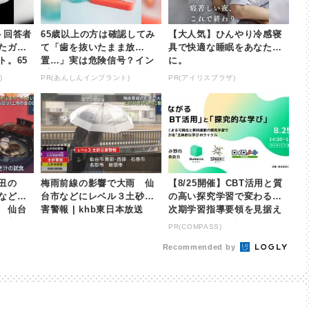
ト回答者
65歳以上の方は確認してみ
【大人気】ひんやり冷感寝
たガイ
て「歯を抜いたまま放
具で快適な睡眠をあなた
ト。65
置…」実は危険信号？イン
に。
てみて
プラント始めませんか？
)
PR(あんしんインプラント)
PR(アイリスプラザ)
丑の
梅雨前線の影響で大雨 仙
【8/25開催】CBT活用と質
などス
台市などにレベル３土砂災
の高い探究学習で変わる！
 仙台
害警報 | khb東日本放送
次期学習指導要領を見据え
hb東日
た新しい学びと評価のカタ
PR(COMPASS)
チ【オンラインイベ...
Recommended by