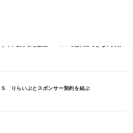
デザイン創学群を設置へ「ＡＩでは代替できない人材
ＲＳ りらいぶとスポンサー契約を結ぶ