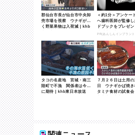
郡仙台市長が仙台市中央卸
＜約1分＞アンケー
売市場を視察 ウナギが安
へ歯科医師が監修し
く野菜果物は入荷減 | khb
ドブックをプレゼン
東日本放送
歳以上の方は確認し
PR(あんしんインプラント
タコの名産地 宮城・南三
７月２６日は土用の
陸町で不漁 関係者は今後
日 ウナギかば焼き
に期待 | khb東日本放送
タミナ食材の試食会
市中央卸売市場 | k
本放送
関連ニュース