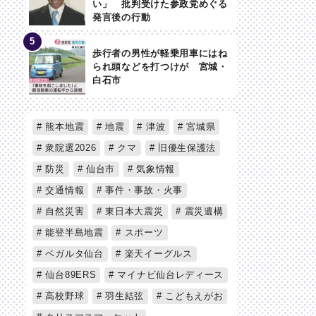
い」 批判受けた参政党めぐる
発言後の行動
歩行者の男性が軽乗用車にはね
られ頭などを打つけが 宮城・
白石市
熊本地震
地震
津波
宮城県
衆院選2026
クマ
旧優生保護法
防災
仙台市
気象情報
交通情報
事件・事故・火事
自然災害
東日本大震災
震災遺構
能登半島地震
スポーツ
ベガルタ仙台
楽天イーグルス
仙台89ERS
マイナビ仙台レディース
高校野球
羽生結弦
こどもえがお