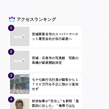
アクセスランキング
宮城県富谷市のスーパーマーケ
ット運営会社が自己破産へ
宮城・石巻市の写真館 写真の
高橋が破産開始決定
七十七銀行元行員が顧客から１
７００万円を不正に預かり返却
せず
村井知事が”舌出し”を釈明「意
図的に出した」「侮辱ではな