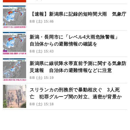
【速報】新潟県に記録的短時間大雨 気象庁
8/8 (土) 15:46
新潟・長岡市に「レベル4大雨危険警報」
自治体からの避難情報の確認を
8/8 (土) 15:43
新潟県に線状降水帯直前予測に関する気象防
災速報 自治体の避難情報などに注意
8/8 (土) 15:19
スリランカの刑務所で暴動相次ぐ 3人死
亡 犯罪グループ間の対立、過密が背景か
8/8 (土) 15:18