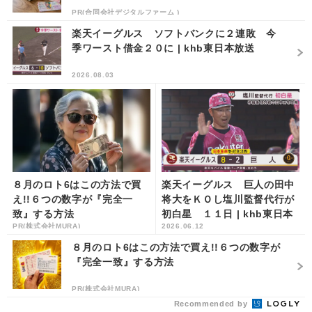
PR(合同会社デジタルファーム )
楽天イーグルス ソフトバンクに２連敗 今
季ワースト借金２０に | khb東日本放送
2026.08.03
８月のロト6はこの方法で買
楽天イーグルス 巨人の田中
え!!６つの数字が『完全一
将大をＫＯし塩川監督代行が
致』する方法
初白星 １１日 | khb東日本
PR(株式会社MURA)
2026.06.12
放送
８月のロト6はこの方法で買え!!６つの数字が
『完全一致』する方法
PR(株式会社MURA)
Recommended by