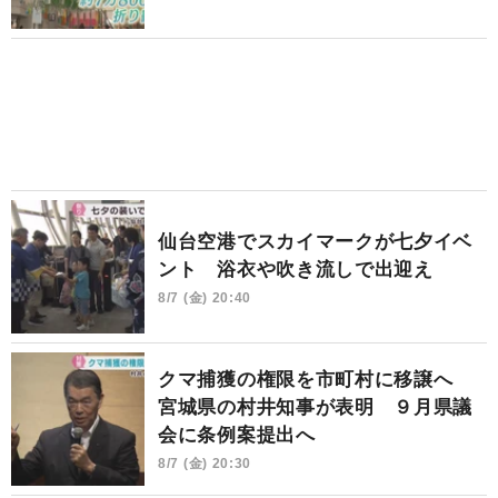
仙台空港でスカイマークが七夕イベ
ント 浴衣や吹き流しで出迎え
8/7 (金) 20:40
クマ捕獲の権限を市町村に移譲へ
宮城県の村井知事が表明 ９月県議
会に条例案提出へ
8/7 (金) 20:30