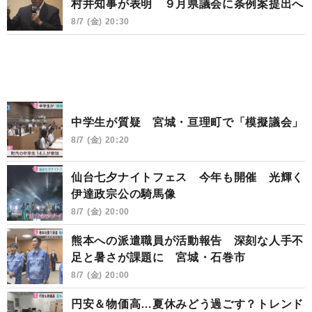
村井知事が表明 ９月県議会に条例案提出へ
8/7 (金) 20:30
中学生が質疑 宮城・亘理町で「模擬議会」
8/7 (金) 20:20
仙台七夕ナイトフェス 今年も開催 光輝く
伊達政宗公の騎馬像
8/7 (金) 20:00
熊本への派遣職員が活動報告 深刻な人手不
足と暑さが課題に 宮城・石巻市
8/7 (金) 20:00
円安＆物価高…夏休みどう過ごす？トレンド