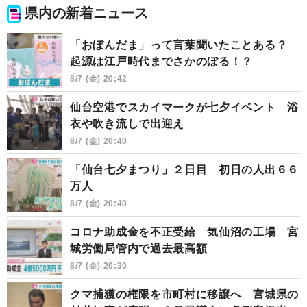
県内の新着ニュース
「おぼんだま」って言葉聞いたことある？
起源は江戸時代までさかのぼる！？
8/7 (金) 20:42
仙台空港でスカイマークが七夕イベント 浴
衣や吹き流しで出迎え
8/7 (金) 20:40
「仙台七夕まつり」２日目 初日の人出６６
万人
8/7 (金) 20:40
コロナ助成金を不正受給 気仙沼の工場 宮
城労働局管内で過去最高額
8/7 (金) 20:30
クマ捕獲の権限を市町村に移譲へ 宮城県の