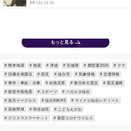
8/8 (土) 12:31
もっと見る
熊本地震
地震
津波
宮城県
衆院選2026
クマ
旧優生保護法
防災
仙台市
気象情報
交通情報
事件・事故・火事
自然災害
東日本大震災
震災遺構
能登半島地震
スポーツ
ベガルタ仙台
楽天イーグルス
仙台89ERS
マイナビ仙台レディース
高校野球
羽生結弦
こどもえがお
クリスマスマーケット
新型コロナウイルス