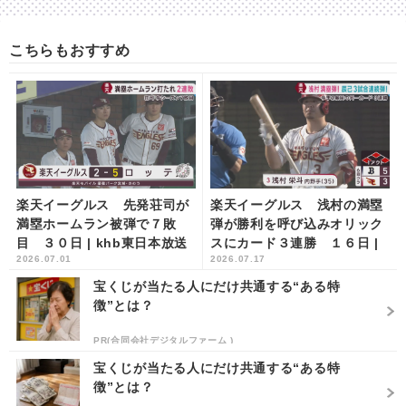
こちらもおすすめ
楽天イーグルス 先発荘司が
楽天イーグルス 浅村の満塁
満塁ホームラン被弾で７敗
弾が勝利を呼び込みオリック
目 ３０日 | khb東日本放送
スにカード３連勝 １６日 |
2026.07.01
2026.07.17
khb東日本放送
宝くじが当たる人にだけ共通する“ある特
徴”とは？
PR(合同会社デジタルファーム )
宝くじが当たる人にだけ共通する“ある特
徴”とは？