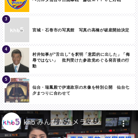
宮城・石巻市の写真館 写真の高橋が破産開始決定
村井知事が”舌出し”を釈明「意図的に出した」「侮
辱ではない」 批判受けた参政党めぐる発言後の行
動
仙台・瑞鳳殿で伊達政宗の木像を特別公開 仙台七
夕まつりに合わせて