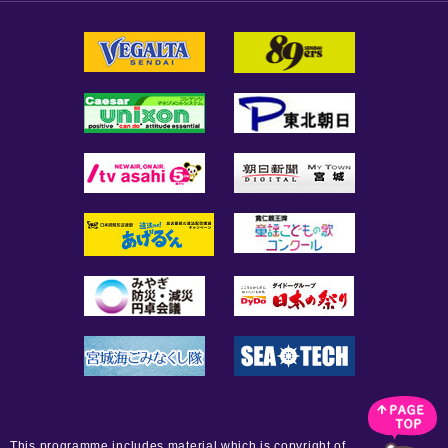
This programme includes material which is copyright of