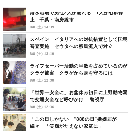
海水浴場で男性2人が溺れる 1人が心肺停
止 千葉・南房総市
8/8 (土) 14:39
スペイン イタリアへの対抗措置として国境
審査実施 セウタへの移民流入で対立
8/8 (土) 13:19
ライフセーバー活動の半数を占めているのが
クラゲ被害 クラゲから身を守るには
8/8 (土) 12:38
「世界一安全に」お盆休み初日に上野動物園
で交通安全など呼びかけ 警視庁
8/8 (土) 12:36
「この日しかない」“888の日”婚姻届が
続々 「笑顔がたえない家庭に」