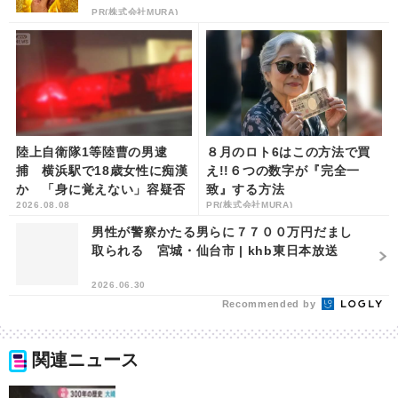
PR(株式会社MURA)
陸上自衛隊1等陸曹の男逮
８月のロト6はこの方法で買
捕 横浜駅で18歳女性に痴漢
え!!６つの数字が『完全一
か 「身に覚えない」容疑否
致』する方法
2026.08.08
PR(株式会社MURA)
認 | khb東日本放送
男性が警察かたる男らに７７００万円だまし
取られる 宮城・仙台市 | khb東日本放送
2026.06.30
Recommended by
関連ニュース