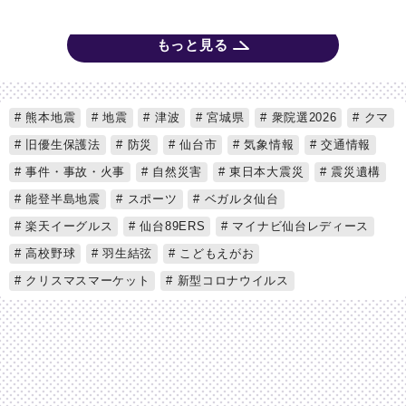
もっと見る
熊本地震
地震
津波
宮城県
衆院選2026
クマ
旧優生保護法
防災
仙台市
気象情報
交通情報
事件・事故・火事
自然災害
東日本大震災
震災遺構
能登半島地震
スポーツ
ベガルタ仙台
楽天イーグルス
仙台89ERS
マイナビ仙台レディース
高校野球
羽生結弦
こどもえがお
クリスマスマーケット
新型コロナウイルス