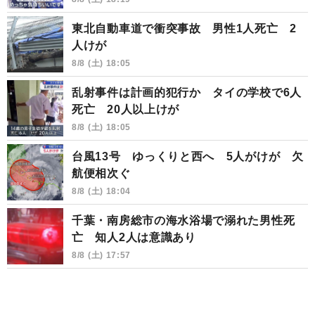
東北自動車道で衝突事故 男性1人死亡 2
人けが
8/8 (土) 18:05
乱射事件は計画的犯行か タイの学校で6人
死亡 20人以上けが
8/8 (土) 18:05
台風13号 ゆっくりと西へ 5人がけが 欠
航便相次ぐ
8/8 (土) 18:04
千葉・南房総市の海水浴場で溺れた男性死
亡 知人2人は意識あり
8/8 (土) 17:57