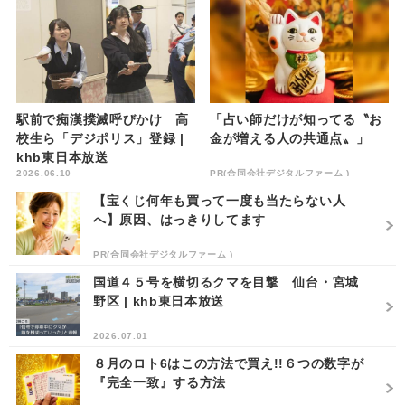
駅前で痴漢撲滅呼びかけ 高
「占い師だけが知ってる〝お
校生ら「デジポリス」登録 |
金が増える人の共通点〟」
khb東日本放送
2026.06.10
PR(合同会社デジタルファーム )
【宝くじ何年も買って一度も当たらない人
へ】原因、はっきりしてます
PR(合同会社デジタルファーム )
国道４５号を横切るクマを目撃 仙台・宮城
野区 | khb東日本放送
2026.07.01
８月のロト6はこの方法で買え!!６つの数字が
『完全一致』する方法