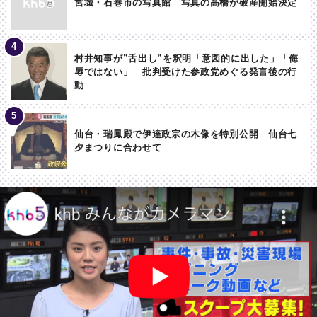
宮城・石巻市の写真館 写真の高橋が破産開始決定
村井知事が”舌出し”を釈明「意図的に出した」「侮
辱ではない」 批判受けた参政党めぐる発言後の行
動
仙台・瑞鳳殿で伊達政宗の木像を特別公開 仙台七
夕まつりに合わせて