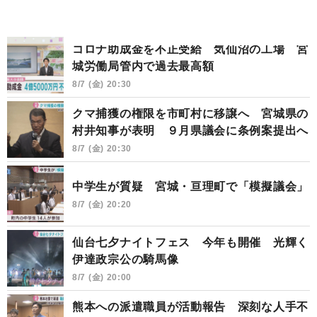
コロナ助成金を不正受給 気仙沼の工場 宮
城労働局管内で過去最高額
8/7 (金) 20:30
クマ捕獲の権限を市町村に移譲へ 宮城県の
村井知事が表明 ９月県議会に条例案提出へ
8/7 (金) 20:30
中学生が質疑 宮城・亘理町で「模擬議会」
8/7 (金) 20:20
仙台七夕ナイトフェス 今年も開催 光輝く
伊達政宗公の騎馬像
8/7 (金) 20:00
熊本への派遣職員が活動報告 深刻な人手不