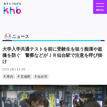
ニュース
大学入学共通テストを前に受験生を狙う痴漢や盗
撮を防ぐ 警察などがＪＲ仙台駅で注意を呼び掛
け
1/15 (木) 11:45
県内
宮城県
仙台市