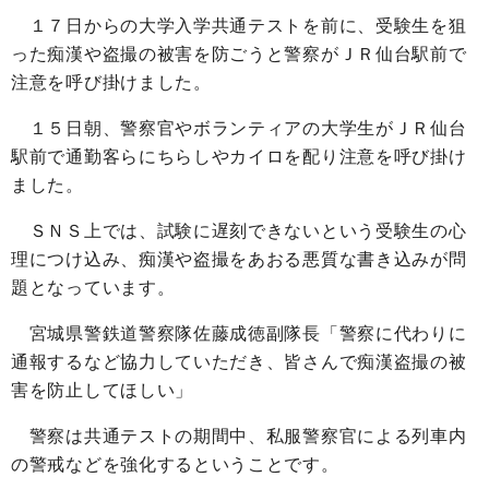
１７日からの大学入学共通テストを前に、受験生を狙
った痴漢や盗撮の被害を防ごうと警察がＪＲ仙台駅前で
注意を呼び掛けました。
１５日朝、警察官やボランティアの大学生がＪＲ仙台
駅前で通勤客らにちらしやカイロを配り注意を呼び掛け
ました。
ＳＮＳ上では、試験に遅刻できないという受験生の心
理につけ込み、痴漢や盗撮をあおる悪質な書き込みが問
題となっています。
宮城県警鉄道警察隊佐藤成徳副隊長「警察に代わりに
通報するなど協力していただき、皆さんで痴漢盗撮の被
害を防止してほしい」
警察は共通テストの期間中、私服警察官による列車内
の警戒などを強化するということです。