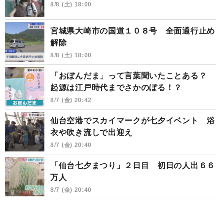
8/8 (土) 18:00
宮城県大崎市の国道１０８号 全面通行止め
解除
8/8 (土) 18:00
「おぼんだま」って言葉聞いたことある？
起源は江戸時代までさかのぼる！？
8/7 (金) 20:42
仙台空港でスカイマークが七夕イベント 浴
衣や吹き流しで出迎え
8/7 (金) 20:40
「仙台七夕まつり」２日目 初日の人出６６
万人
8/7 (金) 20:40