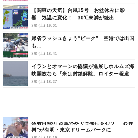
【関東の天気】台風15号 お盆休みに影
響 気温に変化！ 30℃未満が続出
8/8 (土) 19:01
帰省ラッシュきょう“ピーク” 空港では出国
も…
8/8 (土) 18:41
イランとオマーンの協議が進展しホルムズ海
峡開放なら「米は封鎖解除」ロイター報道
8/8 (土) 18:27
猛暑日続出 お盆休みで各地にぎわう “お神
輿”が有明・東京ドリームパークに
8/8 (土) 18:19