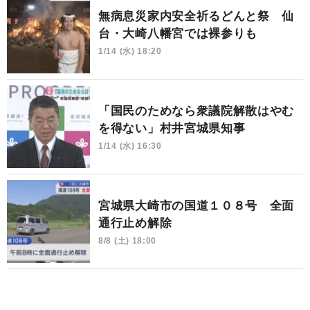
無病息災家内安全祈るどんと祭 仙
台・大崎八幡宮では裸参りも
1/14 (水) 18:20
「国民のためなら衆議院解散はやむ
を得ない」村井宮城県知事
1/14 (水) 16:30
宮城県大崎市の国道１０８号 全面
通行止め解除
8/8 (土) 18:00