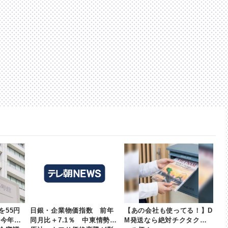
を55円
日銀・企業物価指数 前年
【あの会社も使ってる！】D
 今年度
同月比＋7.1％ 中東情勢で
M発送なら絶対チクタクメ