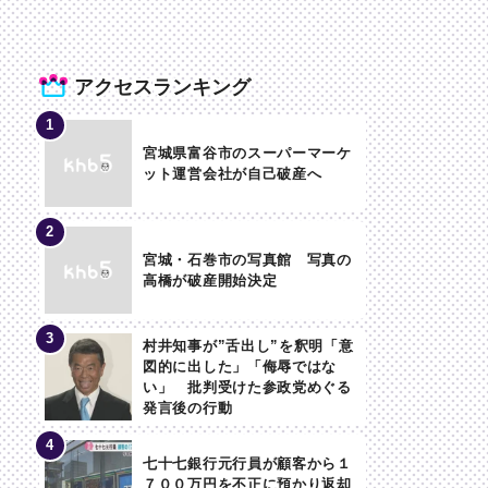
アクセスランキング
宮城県富谷市のスーパーマーケ
ット運営会社が自己破産へ
宮城・石巻市の写真館 写真の
高橋が破産開始決定
村井知事が”舌出し”を釈明「意
図的に出した」「侮辱ではな
い」 批判受けた参政党めぐる
発言後の行動
七十七銀行元行員が顧客から１
７００万円を不正に預かり返却