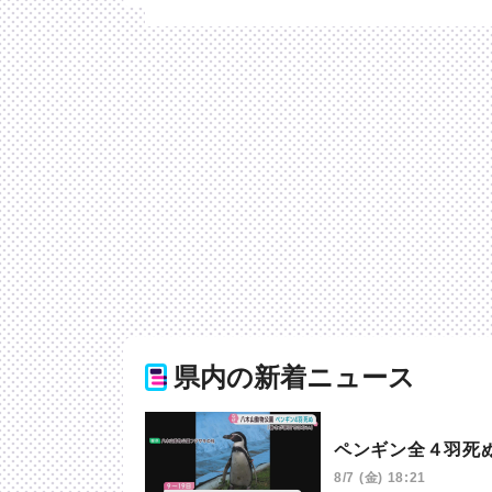
県内の新着ニュース
ペンギン全４羽死
8/7 (金) 18:21