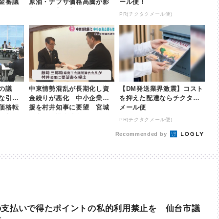
金審議
原油・ナフサ価格高騰が影
ール便！
響 | khb東日本放送
PR(チクタクメール便)
の議
中東情勢混乱が長期化し資
【DM発送業界激震】コスト
な引き
金繰りが悪化 中小企業支
を抑えた配達ならチクタク
価格転
援を村井知事に要望 宮城
メール便
東日本放
県商工会議所連合会 | kh
PR(チクタクメール便)
b東日本放送
Recommended by
の支払いで得たポイントの私的利用禁止を 仙台市議