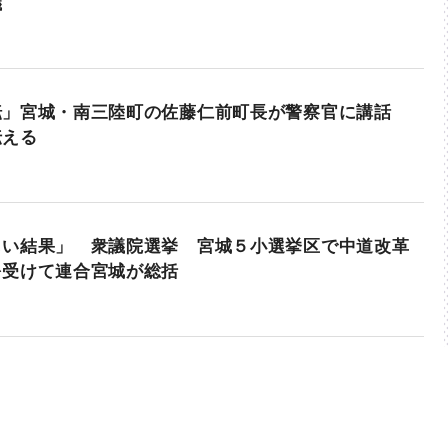
議
転」宮城・南三陸町の佐藤仁前町長が警察官に講話
伝える
しい結果」 衆議院選挙 宮城５小選挙区で中道改革
を受けて連合宮城が総括