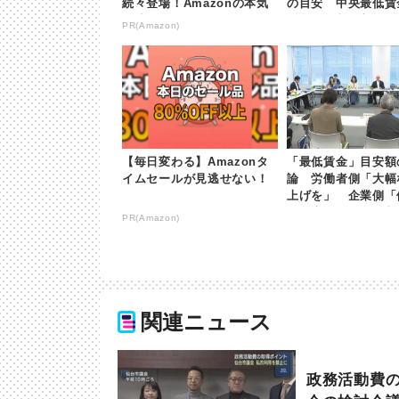
続々登場！Amazonの本気
の目安 中央最低賃
が凄すぎる
会 | khb東日本放送
PR(Amazon)
【毎日変わる】Amazonタ
「最低賃金」目安額
イムセールが見逃せない！
論 労働者側「大幅
上げを」 企業側「
嫁道半ば」 | khb
PR(Amazon)
送
関連ニュース
政務活動費