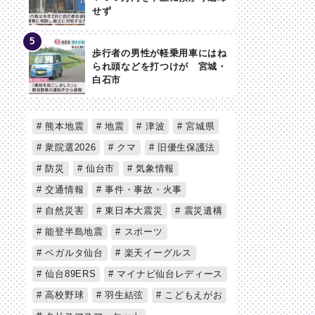
せず
歩行者の男性が軽乗用車にはね
られ頭などを打つけが 宮城・
白石市
熊本地震
地震
津波
宮城県
衆院選2026
クマ
旧優生保護法
防災
仙台市
気象情報
交通情報
事件・事故・火事
自然災害
東日本大震災
震災遺構
能登半島地震
スポーツ
ベガルタ仙台
楽天イーグルス
仙台89ERS
マイナビ仙台レディース
高校野球
羽生結弦
こどもえがお