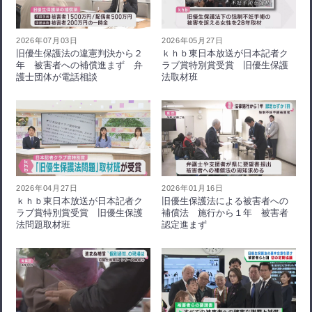
2026年07月03日
2026年05月27日
旧優生保護法の違憲判決から２
ｋｈｂ東日本放送が日本記者ク
年 被害者への補償進まず 弁
ラブ賞特別賞受賞 旧優生保護
護士団体が電話相談
法取材班
2026年04月27日
2026年01月16日
ｋｈｂ東日本放送が日本記者ク
旧優生保護法による被害者への
ラブ賞特別賞受賞 旧優生保護
補償法 施行から１年 被害者
法問題取材班
認定進まず