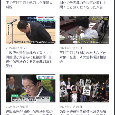
下で不妊手術を執刀した産婦人
期化で最高裁の判決言い渡しを
科医
聞くこと無く亡くなった原告
2024年07月17日
2024年07月16日
「政府の責任は極めて重大」岸
不妊手術を強制された人などが
田総理が原告らに直接謝罪 旧
対象 全国一斉の無料電話相談
優生保護法めぐる最高裁判決を
会
受け
2024年07月09日
2024年07月08日
岸田総理が旧優生保護法訴訟の
強制不妊被害者補償へ超党派議