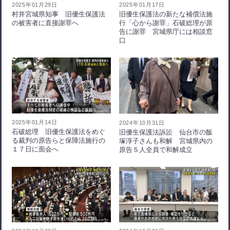
2025年01月29日
2025年01月17日
村井宮城県知事 旧優生保護法
旧優生保護法の新たな補償法施
の被害者に直接謝罪へ
行「心から謝罪」石破総理が原
告に謝罪 宮城県庁には相談窓
口
2025年01月14日
2024年10月31日
石破総理 旧優生保護法をめぐ
旧優生保護法訴訟 仙台市の飯
る裁判の原告らと保障法施行の
塚淳子さんも和解 宮城県内の
１７日に面会へ
原告５人全員で和解成立