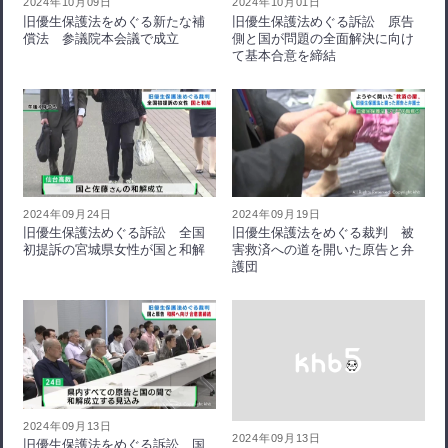
2024年10月09日
2024年10月01日
旧優生保護法をめぐる新たな補
旧優生保護法めぐる訴訟 原告
償法 参議院本会議で成立
側と国が問題の全面解決に向け
て基本合意を締結
2024年09月24日
2024年09月19日
旧優生保護法めぐる訴訟 全国
旧優生保護法をめぐる裁判 被
初提訴の宮城県女性が国と和解
害救済への道を開いた原告と弁
護団
2024年09月13日
2024年09月13日
旧優生保護法をめぐる訴訟 国