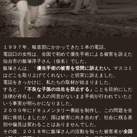
１９９７年、報道部にかかってきた１本の電話。
電話口の女性は、全国で初めて優生手術による被害を訴えた
仙台市の飯塚淳子さん（仮名）でした。
飯塚さんは、「
優生手術の被害を世間に訴えたい。
マスコミ
はどこも取り上げてくれない」と切実に訴えました。
電話をきっかけに、私たちの取材が始まりました。
すると、
「不良な子孫の出生を防止する」
ことを目的にした
法律が存在し、
本人の同意がないまま手術が行われていたと
いう事実が明らかになりました。
２０００年にドキュメンタリー番組を制作し、この問題を全
国に発信しましたが、
国は被害に向き合わず、社会に残る差
別や偏見は変わることはありませんでした。
その後、２０１８年に飯塚さんの活動を知った被害者が
全国