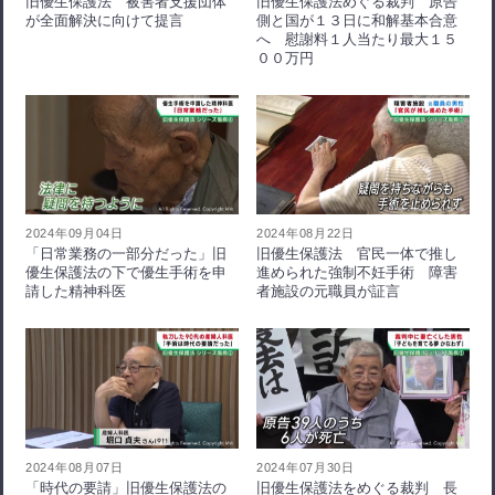
旧優生保護法 被害者支援団体
旧優生保護法めぐる裁判 原告
が全面解決に向けて提言
側と国が１３日に和解基本合意
へ 慰謝料１人当たり最大１５
００万円
2024年09月04日
2024年08月22日
「日常業務の一部分だった」旧
旧優生保護法 官民一体で推し
優生保護法の下で優生手術を申
進められた強制不妊手術 障害
請した精神科医
者施設の元職員が証言
2024年08月07日
2024年07月30日
「時代の要請」旧優生保護法の
旧優生保護法をめぐる裁判 長