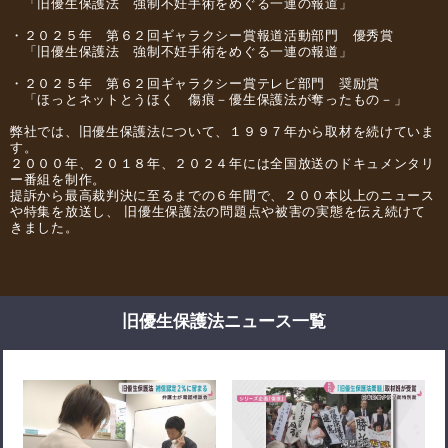
「旧優生保護法 強制不妊手術をめぐる一連の報道」
・２０２５年 第６２回ギャラクシー賞報道活動部門 優秀賞
「旧優生保護法 強制不妊手術をめぐる一連の報道」
・２０２５年 第６２回ギャラクシー賞テレビ部門 奨励賞
「ほっとネットとうほく 傷痕－優生保護法が奪ったもの－」
弊社では、旧優生保護法について、１９９７年から取材を続けていま
す。
２０００年、２０１８年、２０２４年には全国放送のドキュメンタリ
ー番組を制作。
提訴から最高裁判決に至るまでの６年間で、２００本以上のニュース
や特集を放送し、 旧優生保護法の問題点や被害の実態を伝え続けて
きました。
旧優生保護法ニュース一覧