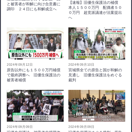
【速報】旧優生保護法の補償
と被害者が和解に向け合意書に
本人１５００万円 配偶者５０
調印 ２４日にも和解成立へ
０万円 超党派議連が法案提出
へ
2024年09月12日
2024年09月10日
原告以外にも１５００万円補償
宮城県全ての原告と国が和解の
で最終調整へ 旧優生保護法の
見通し 旧優生保護法をめぐる
被害者補償
裁判
2024年09月09日
2024年09月09日