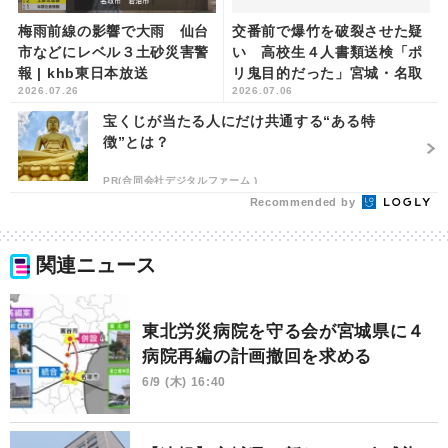
梅雨前線の影響で大雨 仙台
交番前で爆竹を破裂させた疑
市などにレベル３土砂災害警
い 高校生４人書類送検「ポ
報 | khb東日本放送
リ鬼目的だった」宮城・名取
2026.07.26
2026.07.06
市 | khb東日本放送
宝くじが当たる人にだけ共通する“ある特
徴”とは？
PR(合同会社デジタルファーム )
Recommended by
関連ニュース
東北労災病院を守る会が宮城県に４
病院再編の計画撤回を求める
6/9 (木) 16:40