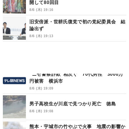
開して80回目
8/6 (木) 19:16
旧安倍派・世耕氏復党で初の党紀委員会 結
論出ず
8/6 (木) 19:13
“ニセ警察詐欺”相次ぐ 70代男性 3000万
円被害 横浜市
8/6 (木) 19:09
男子高校生が川底で見つかり死亡 徳島
8/6 (木) 19:08
熊本・宇城市の竹やぶで火事 地震の影響か