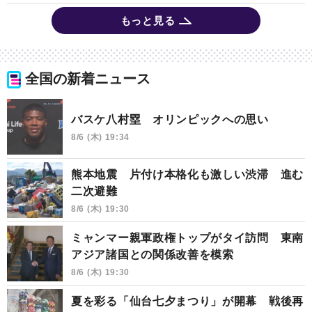
もっと見る
全国の新着ニュース
バスケ八村塁 オリンピックへの思い
8/6 (木) 19:34
熊本地震 片付け本格化も激しい渋滞 進む
二次避難
8/6 (木) 19:30
ミャンマー親軍政権トップがタイ訪問 東南
アジア諸国との関係改善を模索
8/6 (木) 19:30
夏を彩る「仙台七夕まつり」が開幕 戦後再