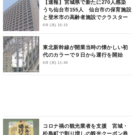
【速報】宮城県で新たに270人感染
うち仙台市155人 仙台市の保育施設
と登米市の高齢者施設でクラスター
6/9 (木) 16:10
東北新幹線が開業当時の懐かしい初
代のカラーで９日から運行を開始
6/9 (木) 11:40
コロナ禍の観光業者を支援 宮城・
松島町で割り増しの観光クーポン券