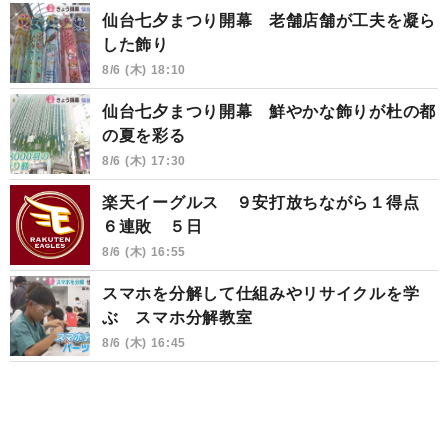
仙台七夕まつり開幕 老舗店舗が工夫を凝ら
した飾り
8/6 (木) 18:10
仙台七夕まつり開幕 鮮やかな飾りが杜の都
の夏を彩る
8/6 (木) 17:30
楽天イーグルス ９安打放ちながら１得点
６連敗 ５日
8/6 (木) 16:55
スマホを分解して仕組みやリサイクルを学
ぶ スマホ分解教室
8/6 (木) 16:45