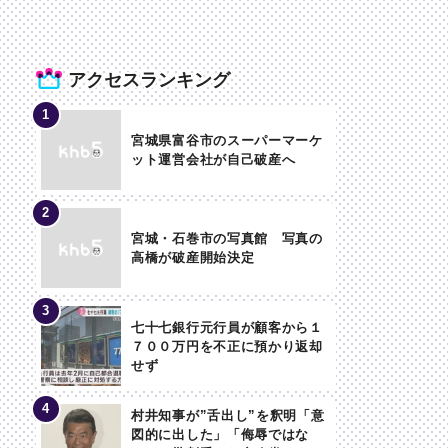
アクセスランキング
宮城県富谷市のスーパーマーケ
ット運営会社が自己破産へ
宮城・石巻市の写真館 写真の
高橋が破産開始決定
七十七銀行元行員が顧客から１
７００万円を不正に預かり返却
せず
村井知事が”舌出し”を釈明「意
図的に出した」「侮辱ではな