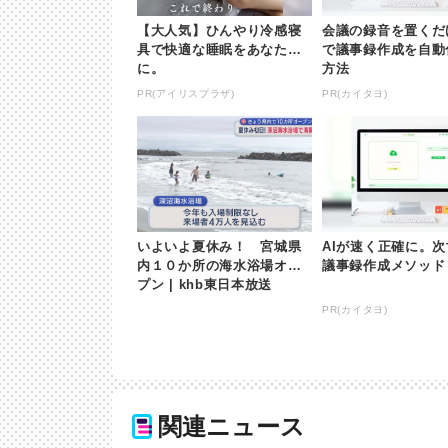
【大人気】ひんやり冷感寝
会議の録音を置くだ
具で快適な睡眠をあなた
で議事録作成を自動
に。
方法
PR(アイリスプラザ)
PR(カイタヨ)
いよいよ夏休み！ 宮城県
AIが速く正確に。
内１０か所の海水浴場オー
議事録作成メソッド
プン | khb東日本放送
PR(カイタヨ)
関連ニュース