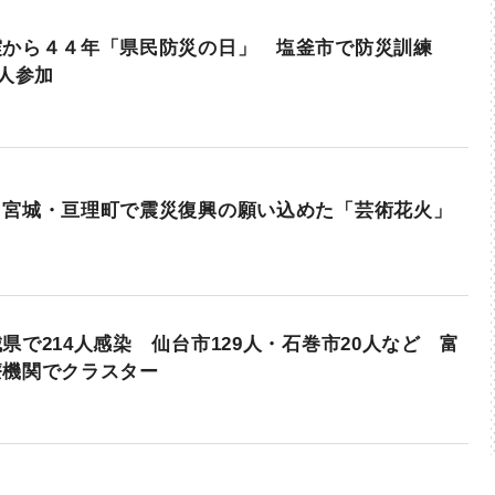
震から４４年「県民防災の日」 塩釜市で防災訓練
0人参加
 宮城・亘理町で震災復興の願い込めた「芸術花火」
県で214人感染 仙台市129人・石巻市20人など 富
療機関でクラスター