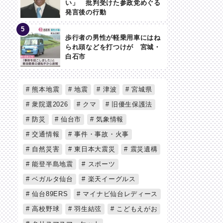
い」 批判受けた参政党めぐる
発言後の行動
歩行者の男性が軽乗用車にはね
られ頭などを打つけが 宮城・
白石市
熊本地震
地震
津波
宮城県
衆院選2026
クマ
旧優生保護法
防災
仙台市
気象情報
交通情報
事件・事故・火事
自然災害
東日本大震災
震災遺構
能登半島地震
スポーツ
ベガルタ仙台
楽天イーグルス
仙台89ERS
マイナビ仙台レディース
高校野球
羽生結弦
こどもえがお