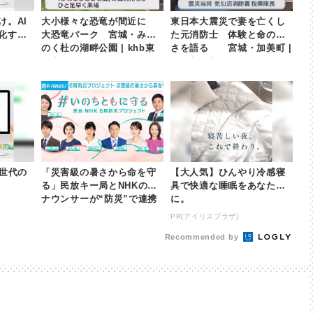
け。AI
大小様々な恐竜が間近に
東日本大震災で妻を亡くし
化する
大恐竜パーク 宮城・みち
た元消防士 体験と命の尊
のく杜の湖畔公園 | khb東
さを語る 宮城・加美町 |
日本放送
khb東日本放送
次世代の
「災害級の暑さから命を守
【大人気】ひんやり冷感寝
る」民放キー局とNHKのア
具で快適な睡眠をあなた
ナウンサーが“防災”で連携
に。
| khb東日本放送
PR(アイリスプラザ)
Recommended by