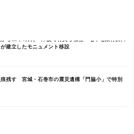
から11年3カ月 津波で行員ら犠牲 七十七銀行女川
らが建立したモニュメント移設
爪痕残す 宮城・石巻市の震災遺構「門脇小」で特別