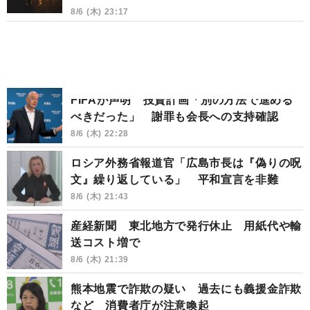
8/6 (木) 23:17
FIFAが声明 投資計画「別の方法で進める
べきだった」 謝罪も会長への支持確認
8/6 (木) 22:28
ロシア外務省報道官「広島市長は『偽りの呪
文』繰り返している」 平和宣言を非難
8/6 (木) 21:43
産経新聞 東北地方で発行休止 用紙代や輸
送コスト増で
8/6 (木) 21:39
熊本地震で詐欺の疑い 過去にも義援金詐欺
など 消費者庁が注意喚起