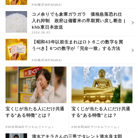
PR(株式会社MURA)
コメ余りでも倉庫ガラガラ 価格急落恐れ仕
入れ抑制 政府は備蓄米の早期買い戻し断念 |
khb東日本放送
2026.08.01
【昭和43年以前生まれはロト６この数字を買
うべき】6つの数字が「完全一致」する方法
PR(株式会社MURA)
宝くじが当たる人にだけ共通
宝くじが当たる人にだけ共通
する“ある特徴”とは？
する“ある特徴”とは？
PR(合同会社デジタルファーム )
PR(合同会社デジタルファーム )
清水アキラさんの三男でタレント清水良太郎