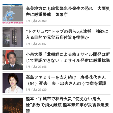
奄美地方にも線状降水帯発生の恐れ 大雨災
害に厳重警戒 気象庁
8/6 (木) 23:59
“トクリュウ”トップの男ら5人逮捕 強盗に
入る目的で元宝石店付近を徘徊か
8/6 (木) 23:47
小泉大臣「北朝鮮による核ミサイル開発は断
じて容認できない」ミサイル発射に厳重抗議
8/6 (木) 23:46
高島ファミリーを支え続け 寿美花代さん
（94）死去 夫・忠夫さんのうつ病を看護
8/6 (木) 23:30
熊本・宇城市で林野火災 “使えない消火
栓”多数で消火難航 熊本県知事が災害派遣要
請