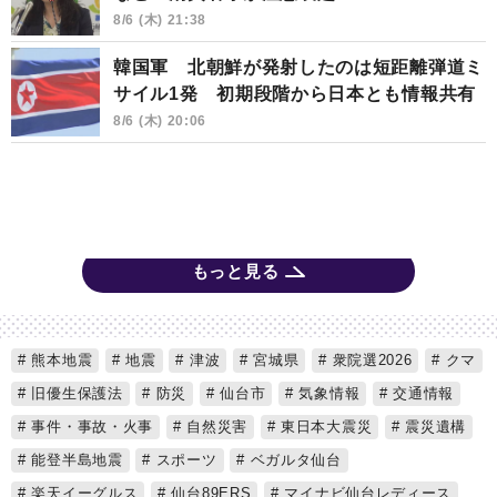
8/6 (木) 21:38
韓国軍 北朝鮮が発射したのは短距離弾道ミ
サイル1発 初期段階から日本とも情報共有
8/6 (木) 20:06
もっと見る
熊本地震
地震
津波
宮城県
衆院選2026
クマ
旧優生保護法
防災
仙台市
気象情報
交通情報
事件・事故・火事
自然災害
東日本大震災
震災遺構
能登半島地震
スポーツ
ベガルタ仙台
楽天イーグルス
仙台89ERS
マイナビ仙台レディース