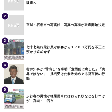
破産へ
宮城・石巻市の写真館 写真の高橋が破産開始決定
七十七銀行元行員が顧客から１７００万円を不正に
預かり返却せず
村井知事が”舌出し”を釈明「意図的に出した」「侮
辱ではない」 批判受けた参政党めぐる発言後の行
動
歩行者の男性が軽乗用車にはねられ頭などを打つけ
が 宮城・白石市