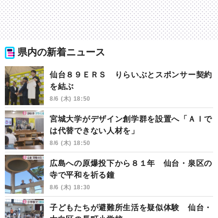
県内の新着ニュース
仙台８９ＥＲＳ りらいぶとスポンサー契約
を結ぶ
8/6 (木) 18:50
宮城大学がデザイン創学群を設置へ「ＡＩで
は代替できない人材を」
8/6 (木) 18:50
広島への原爆投下から８１年 仙台・泉区の
寺で平和を祈る鐘
8/6 (木) 18:30
子どもたちが避難所生活を疑似体験 仙台・