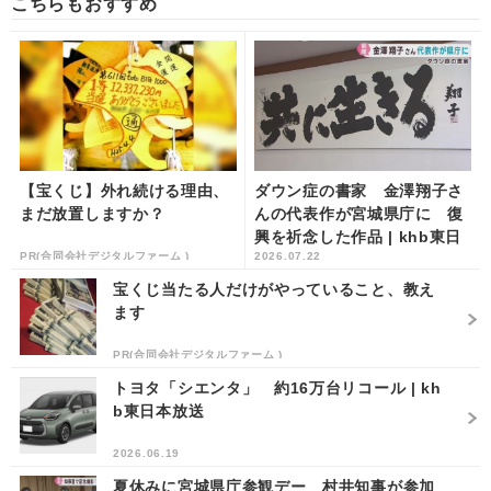
こちらもおすすめ
【宝くじ】外れ続ける理由、
ダウン症の書家 金澤翔子さ
まだ放置しますか？
んの代表作が宮城県庁に 復
興を祈念した作品 | khb東日
PR(合同会社デジタルファーム )
2026.07.22
本放送
宝くじ当たる人だけがやっていること、教え
ます
PR(合同会社デジタルファーム )
トヨタ「シエンタ」 約16万台リコール | kh
b東日本放送
2026.06.19
夏休みに宮城県庁参観デー 村井知事が参加