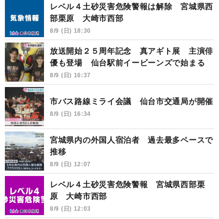
レベル４土砂災害危険警報は解除 宮城県西
部栗原 大崎市西部
8/9 (日) 18:30
放送開始２５周年記念 真アギト展 主演俳
優も登場 仙台駅前イービーンズで始まる
8/9 (日) 16:37
市バス路線ミライ会議 仙台市交通局が開催
8/9 (日) 16:34
宮城県内の外国人宿泊者 過去最多ペースで
推移
8/9 (日) 12:07
レベル４土砂災害危険警報 宮城県西部栗
原 大崎市西部
8/9 (日) 12:03