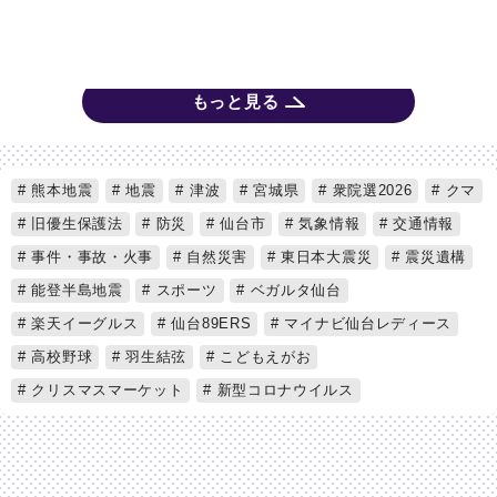
もっと見る
熊本地震
地震
津波
宮城県
衆院選2026
クマ
旧優生保護法
防災
仙台市
気象情報
交通情報
事件・事故・火事
自然災害
東日本大震災
震災遺構
能登半島地震
スポーツ
ベガルタ仙台
楽天イーグルス
仙台89ERS
マイナビ仙台レディース
高校野球
羽生結弦
こどもえがお
クリスマスマーケット
新型コロナウイルス