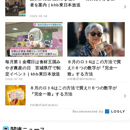
者を案内 | khb東日本放送
2026.08.04
毎月第１金曜日は食材王国み
８月のロト6はこの方法で買
やぎ農産の日 宮城県庁で制
え!!６つの数字が『完全一
定イベント | khb東日本放送
致』する方法
2026.07.03
PR(株式会社MURA)
８月のロト6はこの方法で買え!!６つの数字が
『完全一致』する方法
PR(株式会社MURA)
Recommended by
関連ニュース