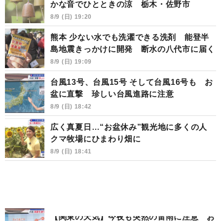
かな音でひとときの涼 栃木・佐野市
8/9 (日) 19:20
熊本 少ない水でも洗濯できる洗剤 能登半
島地震きっかけに開発 断水の八代市に届く
8/9 (日) 19:09
台風13号、台風15号 そして台風16号も お
盆に直撃 珍しい台風進路に注意
8/9 (日) 18:42
広く真夏日…“お盆休み”観光地に多くの人
クマ牧場にひまわり畑に
8/9 (日) 18:41
【関東の天気】今夜も突然の雷雨に注意 お