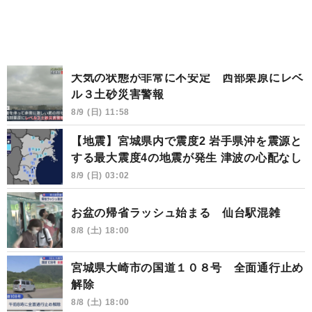
大気の状態が非常に不安定 西部栗原にレベ
ル３土砂災害警報
8/9 (日) 11:58
【地震】宮城県内で震度2 岩手県沖を震源と
する最大震度4の地震が発生 津波の心配なし
8/9 (日) 03:02
お盆の帰省ラッシュ始まる 仙台駅混雑
8/8 (土) 18:00
宮城県大崎市の国道１０８号 全面通行止め
解除
8/8 (土) 18:00