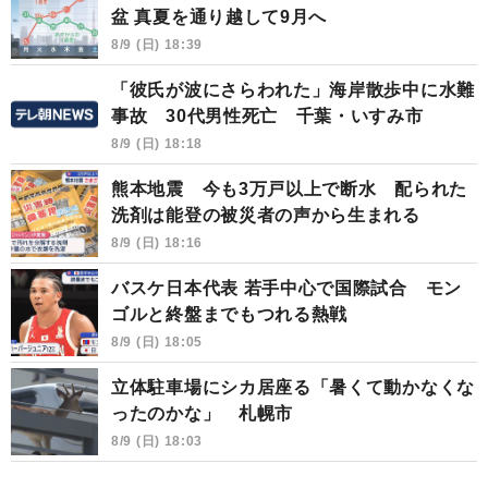
盆 真夏を通り越して9月へ
8/9 (日) 18:39
「彼氏が波にさらわれた」海岸散歩中に水難
事故 30代男性死亡 千葉・いすみ市
8/9 (日) 18:18
熊本地震 今も3万戸以上で断水 配られた
洗剤は能登の被災者の声から生まれる
8/9 (日) 18:16
バスケ日本代表 若手中心で国際試合 モン
ゴルと終盤までもつれる熱戦
8/9 (日) 18:05
立体駐車場にシカ居座る「暑くて動かなくな
ったのかな」 札幌市
8/9 (日) 18:03