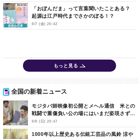
「おぼんだま」って言葉聞いたことある？
起源は江戸時代までさかのぼる！？
8/7 (金) 20:42
もっと見る
全国の新着ニュース
モジタバ師映像初公開とメヘル通信 米との
戦闘で重傷負い公の場にはいまだ姿現さず…
8/9 (日) 20:47
1000年以上歴史ある伝統工芸品の風鈴 涼や