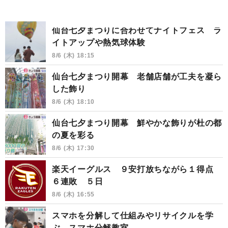
仙台七夕まつりに合わせてナイトフェス ラ
イトアップや熱気球体験
8/6 (木) 18:15
仙台七夕まつり開幕 老舗店舗が工夫を凝ら
した飾り
8/6 (木) 18:10
仙台七夕まつり開幕 鮮やかな飾りが杜の都
の夏を彩る
8/6 (木) 17:30
楽天イーグルス ９安打放ちながら１得点
６連敗 ５日
8/6 (木) 16:55
スマホを分解して仕組みやリサイクルを学
ぶ スマホ分解教室