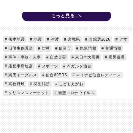
もっと見る
熊本地震
地震
津波
宮城県
衆院選2026
クマ
旧優生保護法
防災
仙台市
気象情報
交通情報
事件・事故・火事
自然災害
東日本大震災
震災遺構
能登半島地震
スポーツ
ベガルタ仙台
楽天イーグルス
仙台89ERS
マイナビ仙台レディース
高校野球
羽生結弦
こどもえがお
クリスマスマーケット
新型コロナウイルス