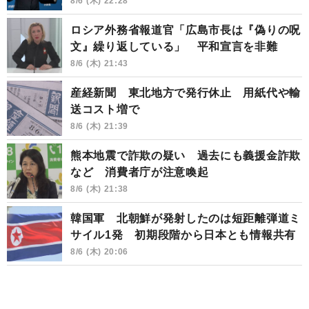
8/6 (木) 22:28
ロシア外務省報道官「広島市長は『偽りの呪
文』繰り返している」 平和宣言を非難
8/6 (木) 21:43
産経新聞 東北地方で発行休止 用紙代や輸
送コスト増で
8/6 (木) 21:39
熊本地震で詐欺の疑い 過去にも義援金詐欺
など 消費者庁が注意喚起
8/6 (木) 21:38
韓国軍 北朝鮮が発射したのは短距離弾道ミ
サイル1発 初期段階から日本とも情報共有
8/6 (木) 20:06