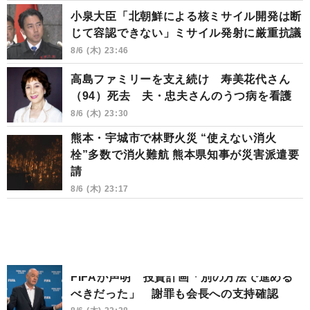
小泉大臣「北朝鮮による核ミサイル開発は断
じて容認できない」ミサイル発射に厳重抗議
8/6 (木) 23:46
高島ファミリーを支え続け 寿美花代さん
（94）死去 夫・忠夫さんのうつ病を看護
8/6 (木) 23:30
熊本・宇城市で林野火災 “使えない消火
栓”多数で消火難航 熊本県知事が災害派遣要
請
8/6 (木) 23:17
FIFAが声明 投資計画「別の方法で進める
べきだった」 謝罪も会長への支持確認