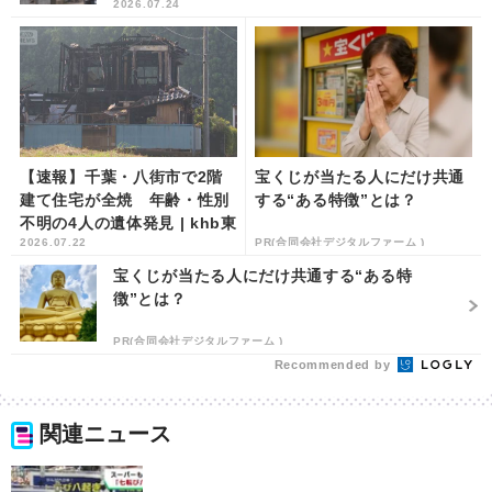
2026.07.24
【速報】千葉・八街市で2階
宝くじが当たる人にだけ共通
建て住宅が全焼 年齢・性別
する“ある特徴”とは？
不明の4人の遺体発見 | khb東
2026.07.22
PR(合同会社デジタルファーム )
日本放送
宝くじが当たる人にだけ共通する“ある特
徴”とは？
PR(合同会社デジタルファーム )
Recommended by
関連ニュース