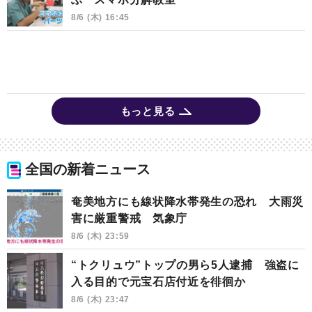
8/6 (木) 16:45
もっと見る
全国の新着ニュース
奄美地方にも線状降水帯発生の恐れ 大雨災
害に厳重警戒 気象庁
8/6 (木) 23:59
“トクリュウ”トップの男ら5人逮捕 強盗に
入る目的で元宝石店付近を徘徊か
8/6 (木) 23:47