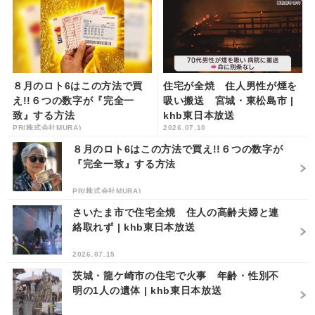
８月のロト6はこの方法で買
住宅が全焼 住人男性が煙を
え!!６つの数字が『完全一
吸い搬送 宮城・東松島市 |
致』する方法
khb東日本放送
PR(株式会社MURA)
2026.07.10
８月のロト6はこの方法で買え!!６つの数字が
『完全一致』する方法
PR(株式会社MURA)
さいたま市で住宅全焼 住人の高齢夫婦と連
絡取れず | khb東日本放送
2026.07.15
茨城・龍ケ崎市の住宅で火事 年齢・性別不
明の1人の遺体 | khb東日本放送