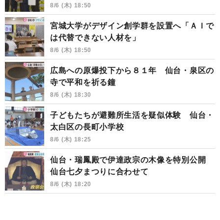
8/6 (木) 18:50
宮城大学がデザイン創学群を設置へ「ＡＩで
は代替できない人材を」
8/6 (木) 18:50
広島への原爆投下から８１年 仙台・泉区の
寺で平和を祈る鐘
8/6 (木) 18:30
子どもたちが避難所生活を疑似体験 仙台・
太白区の長町小学校
8/6 (木) 18:25
仙台・瑞鳳殿で伊達政宗の木像を特別公開
仙台七夕まつりに合わせて
8/6 (木) 18:20