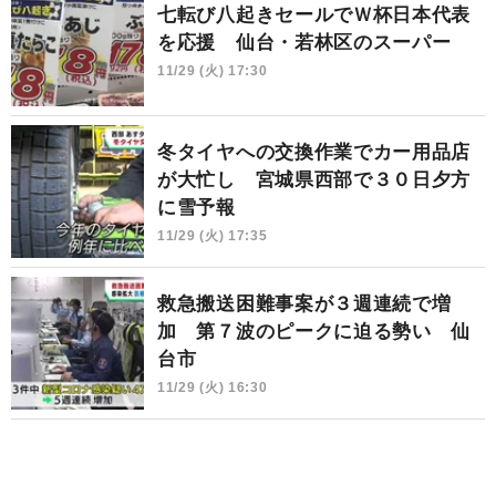
七転び八起きセールでＷ杯日本代表
を応援 仙台・若林区のスーパー
11/29 (火) 17:30
冬タイヤへの交換作業でカー用品店
が大忙し 宮城県西部で３０日夕方
に雪予報
11/29 (火) 17:35
救急搬送困難事案が３週連続で増
加 第７波のピークに迫る勢い 仙
台市
11/29 (火) 16:30