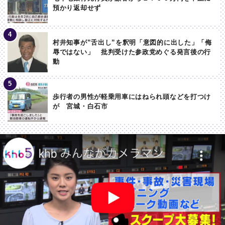
預かり返却せず
村井知事が”舌出し”を釈明「意図的に出した」「侮
辱ではない」 批判受けた参政党めぐる発言後の行
動
歩行者の男性が軽乗用車にはねられ頭などを打つけ
が 宮城・白石市