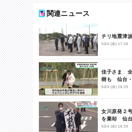
関連ニュース
チリ地震津
5/24 (水) 17:30
佳子さま 
樹も 仙台
5/24 (水) 16:35
女川原発２
を棄却 仙
5/24 (水) 16:30