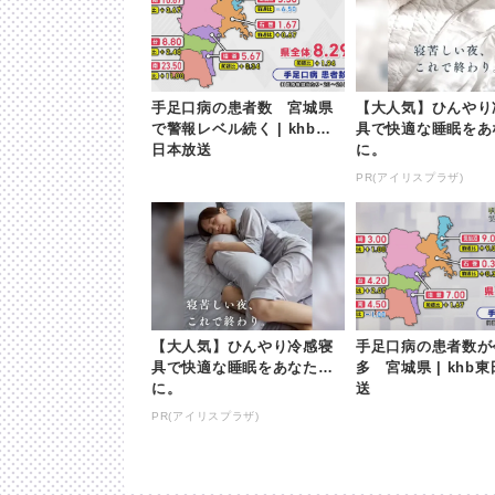
手足口病の患者数 宮城県
【大人気】ひんやり
で警報レベル続く | khb東
具で快適な睡眠をあ
日本放送
に。
PR(アイリスプラザ)
【大人気】ひんやり冷感寝
手足口病の患者数が
具で快適な睡眠をあなた
多 宮城県 | khb
に。
送
PR(アイリスプラザ)