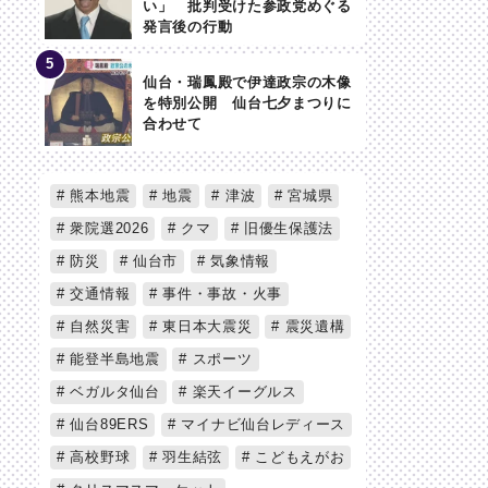
い」 批判受けた参政党めぐる
発言後の行動
仙台・瑞鳳殿で伊達政宗の木像
を特別公開 仙台七夕まつりに
合わせて
熊本地震
地震
津波
宮城県
衆院選2026
クマ
旧優生保護法
防災
仙台市
気象情報
交通情報
事件・事故・火事
自然災害
東日本大震災
震災遺構
能登半島地震
スポーツ
ベガルタ仙台
楽天イーグルス
仙台89ERS
マイナビ仙台レディース
高校野球
羽生結弦
こどもえがお