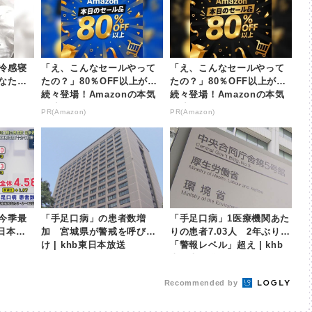
冷感寝
「え、こんなセールやって
「え、こんなセールやって
なた
たの？」80％OFF以上が
たの？」80％OFF以上が
続々登場！Amazonの本気
続々登場！Amazonの本気
が凄すぎる
が凄すぎる
PR(Amazon)
PR(Amazon)
今季最
「手足口病」の患者数増
「手足口病」1医療機関あた
東日本放
加 宮城県が警戒を呼び掛
りの患者7.03人 2年ぶり
け | khb東日本放送
「警報レベル」超え | khb
東日本放送
Recommended by