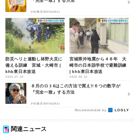
『完全一致』する方法
PR(株式会社MURA)
防災ヘリと連動し林野火災に
宮城県沖地震から４８年 大
備える訓練 宮城・大崎市 |
崎市の日本語学校で避難訓練
khb東日本放送
| khb東日本放送
2026.07.10
2026.06.12
８月のロト6はこの方法で買え!!６つの数字が
『完全一致』する方法
PR(株式会社MURA)
Recommended by
関連ニュース