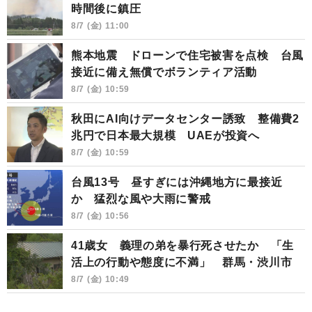
時間後に鎮圧
8/7 (金) 11:00
熊本地震 ドローンで住宅被害を点検 台風
接近に備え無償でボランティア活動
8/7 (金) 10:59
秋田にAI向けデータセンター誘致 整備費2
兆円で日本最大規模 UAEが投資へ
8/7 (金) 10:59
台風13号 昼すぎには沖縄地方に最接近
か 猛烈な風や大雨に警戒
8/7 (金) 10:56
41歳女 義理の弟を暴行死させたか 「生
活上の行動や態度に不満」 群馬・渋川市
8/7 (金) 10:49