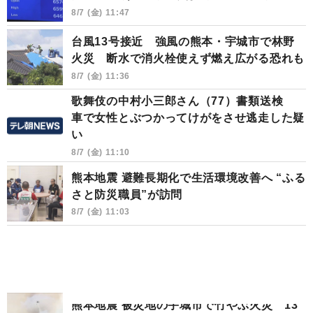
8/7 (金) 11:47
台風13号接近 強風の熊本・宇城市で林野
火災 断水で消火栓使えず燃え広がる恐れも
8/7 (金) 11:36
歌舞伎の中村小三郎さん（77）書類送検
車で女性とぶつかってけがをさせ逃走した疑
い
8/7 (金) 11:10
熊本地震 避難長期化で生活環境改善へ “ふる
さと防災職員”が訪問
8/7 (金) 11:03
熊本地震 被災地の宇城市で竹やぶ火災 13