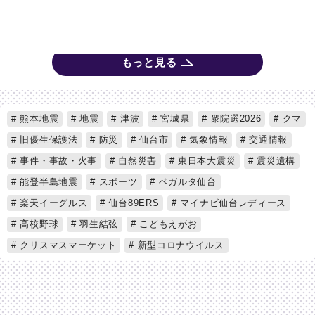
もっと見る
熊本地震
地震
津波
宮城県
衆院選2026
クマ
旧優生保護法
防災
仙台市
気象情報
交通情報
事件・事故・火事
自然災害
東日本大震災
震災遺構
能登半島地震
スポーツ
ベガルタ仙台
楽天イーグルス
仙台89ERS
マイナビ仙台レディース
高校野球
羽生結弦
こどもえがお
クリスマスマーケット
新型コロナウイルス