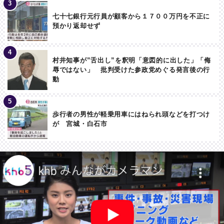
七十七銀行元行員が顧客から１７００万円を不正に
預かり返却せず
村井知事が”舌出し”を釈明「意図的に出した」「侮
辱ではない」 批判受けた参政党めぐる発言後の行
動
歩行者の男性が軽乗用車にはねられ頭などを打つけ
が 宮城・白石市