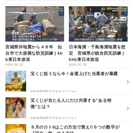
宮城県沖地震から４８年 仙
日本海溝・千島海溝地震を想
台市で大規模な防災訓練 | kh
定 宮城県が総合防災訓練 |
b東日本放送
khb東日本放送
2026.06.12
2026.07.30
宝くじ狙うなら今！金運上げた当選者が暴露
PR(合同会社デジタルファーム )
宝くじが当たる人にだけ共通する“ある特
徴”とは？
PR(合同会社デジタルファーム )
８月のロト6はこの方法で買え!!６つの数字が