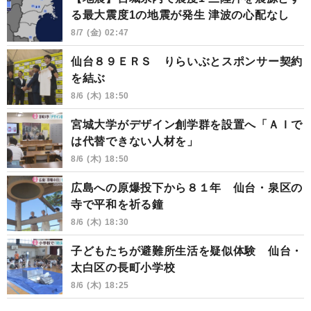
る最大震度1の地震が発生 津波の心配なし
8/7 (金) 02:47
仙台８９ＥＲＳ りらいぶとスポンサー契約
を結ぶ
8/6 (木) 18:50
宮城大学がデザイン創学群を設置へ「ＡＩで
は代替できない人材を」
8/6 (木) 18:50
広島への原爆投下から８１年 仙台・泉区の
寺で平和を祈る鐘
8/6 (木) 18:30
子どもたちが避難所生活を疑似体験 仙台・
太白区の長町小学校
8/6 (木) 18:25