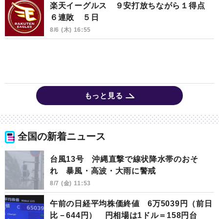
楽天イーグルス ９安打放ちながら１得点
６連敗 ５日
8/6 (木) 16:55
もっと見る
全国の新着ニュース
台風13号 沖縄直撃で線状降水帯のおそ
れ 暴風・高波・大雨に警戒
8/7 (金) 11:53
午前の日経平均株価終値 6万5039円（前日
比－644円） 円相場は1ドル＝158円台