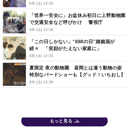
8/8 (土) 12:38
「世界一安全に」お盆休み初日に上野動物園
で交通安全など呼びかけ 警視庁
8/8 (土) 12:36
「この日しかない」“888の日”婚姻届が
続々 「笑顔がたえない家庭に」
8/8 (土) 12:31
夏限定 夜の動物園 昼間とは違う動物の姿
特別なバードショーも【グッド！いちおし】
8/8 (土) 12:30
もっと見る