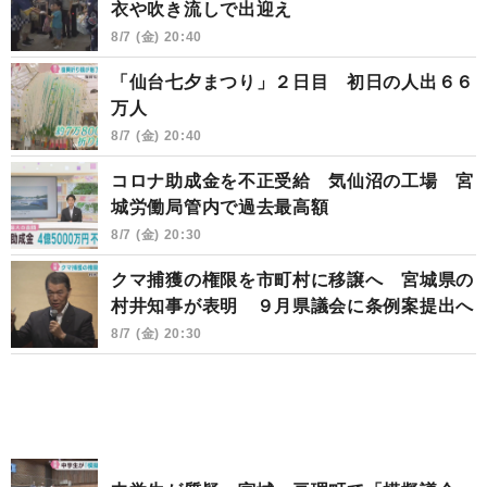
衣や吹き流しで出迎え
8/7 (金) 20:40
「仙台七夕まつり」２日目 初日の人出６６
万人
8/7 (金) 20:40
コロナ助成金を不正受給 気仙沼の工場 宮
城労働局管内で過去最高額
8/7 (金) 20:30
クマ捕獲の権限を市町村に移譲へ 宮城県の
村井知事が表明 ９月県議会に条例案提出へ
8/7 (金) 20:30