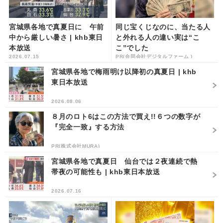
宮城県各地で真夏日に 午前
同じ宝くじなのに、当たる人
中から厳しい暑さ | khb東日
と外れる人の違い実は“こ
本放送
こ”でした
2026.07.15
PR(合同会社デジタルファーム )
宮城県各地で梅雨明け以降初の真夏日 | khb
東日本放送
2026.08.06
８月のロト6はこの方法で買え!!６つの数字が
『完全一致』する方法
PR(株式会社MURA)
宮城県各地で真夏日 仙台では２夜連続で熱
帯夜の可能性も | khb東日本放送
2026.07.16