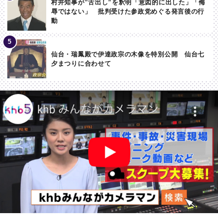
村井知事が”舌出し”を釈明「意図的に出した」「侮
辱ではない」 批判受けた参政党めぐる発言後の行
動
仙台・瑞鳳殿で伊達政宗の木像を特別公開 仙台七
夕まつりに合わせて