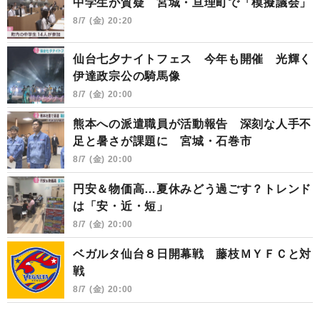
中学生が質疑 宮城・亘理町で「模擬議会」
8/7 (金) 20:20
仙台七夕ナイトフェス 今年も開催 光輝く
伊達政宗公の騎馬像
8/7 (金) 20:00
熊本への派遣職員が活動報告 深刻な人手不
足と暑さが課題に 宮城・石巻市
8/7 (金) 20:00
円安＆物価高…夏休みどう過ごす？トレンド
は「安・近・短」
8/7 (金) 20:00
ベガルタ仙台８日開幕戦 藤枝ＭＹＦＣと対
戦
8/7 (金) 20:00