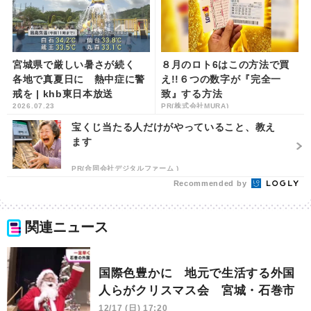
宮城県で厳しい暑さが続く
８月のロト6はこの方法で買
各地で真夏日に 熱中症に警
え!!６つの数字が『完全一
戒を | khb東日本放送
致』する方法
2026.07.23
PR(株式会社MURA)
宝くじ当たる人だけがやっていること、教え
ます
PR(合同会社デジタルファーム )
Recommended by
関連ニュース
国際色豊かに 地元で生活する外国
人らがクリスマス会 宮城・石巻市
12/17 (日) 17:20