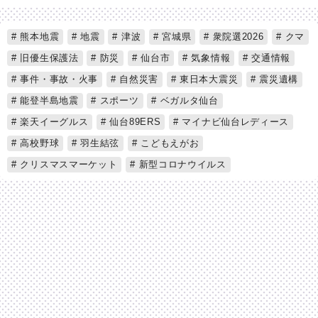
熊本地震
地震
津波
宮城県
衆院選2026
クマ
旧優生保護法
防災
仙台市
気象情報
交通情報
事件・事故・火事
自然災害
東日本大震災
震災遺構
能登半島地震
スポーツ
ベガルタ仙台
楽天イーグルス
仙台89ERS
マイナビ仙台レディース
高校野球
羽生結弦
こどもえがお
クリスマスマーケット
新型コロナウイルス