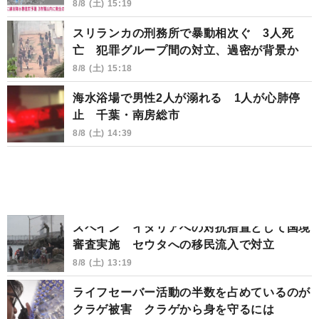
8/8 (土) 15:19
スリランカの刑務所で暴動相次ぐ 3人死
亡 犯罪グループ間の対立、過密が背景か
8/8 (土) 15:18
海水浴場で男性2人が溺れる 1人が心肺停
止 千葉・南房総市
8/8 (土) 14:39
スペイン イタリアへの対抗措置として国境
審査実施 セウタへの移民流入で対立
8/8 (土) 13:19
ライフセーバー活動の半数を占めているのが
クラゲ被害 クラゲから身を守るには