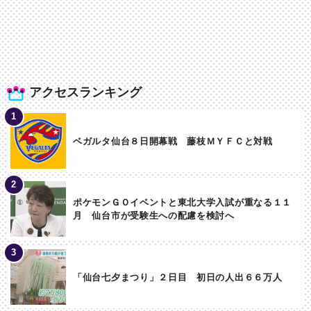
アクセスランキング
ベガルタ仙台８日開幕戦 藤枝ＭＹＦＣと対戦
ポケモンＧＯイベントと東北大学入試が重なる１１
月 仙台市が受験生への配慮を検討へ
「仙台七夕まつり」２日目 初日の人出６６万人