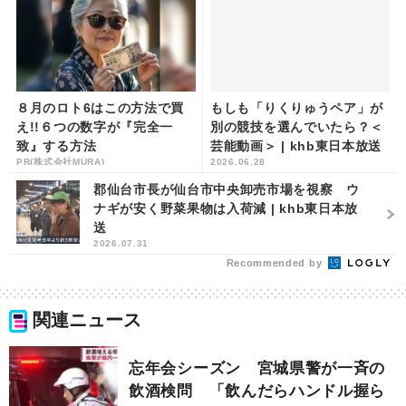
８月のロト6はこの方法で買
もしも「りくりゅうペア」が
え!!６つの数字が『完全一
別の競技を選んでいたら？＜
致』する方法
芸能動画＞ | khb東日本放送
PR(株式会社MURA)
2026.06.28
郡仙台市長が仙台市中央卸売市場を視察 ウ
ナギが安く野菜果物は入荷減 | khb東日本放
送
2026.07.31
Recommended by
関連ニュース
忘年会シーズン 宮城県警が一斉の
飲酒検問 「飲んだらハンドル握ら