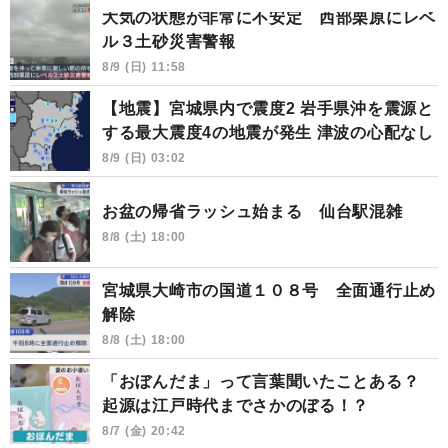
大気の状態が非常に不安定 西部栗原にレベ
ル３土砂災害警報
8/9 (日) 11:58
【地震】宮城県内で震度2 岩手県沖を震源と
する最大震度4の地震が発生 津波の心配なし
8/9 (日) 03:02
お盆の帰省ラッシュ始まる 仙台駅混雑
8/8 (土) 18:00
宮城県大崎市の国道１０８号 全面通行止め
解除
8/8 (土) 18:00
「おぼんだま」って言葉聞いたことある？
起源は江戸時代までさかのぼる！？
8/7 (金) 20:42