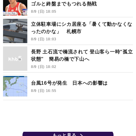
ゴルと終盤までもつれる熱戦
8/9 (日) 18:05
立体駐車場にシカ居座る「暑くて動かなくな
ったのかな」 札幌市
8/9 (日) 18:03
長野 土石流で橋流されて 登山客ら一時“孤立
状態” 簡易の橋で下山へ
8/9 (日) 18:02
台風16号が発生 日本への影響は
8/9 (日) 16:55
もっと見る