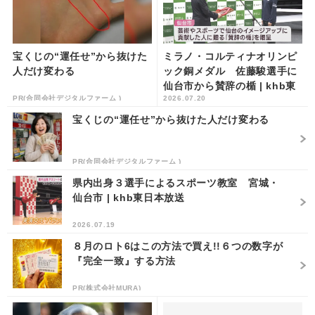
宝くじの“運任せ”から抜けた
ミラノ・コルティナオリンピ
人だけ変わる
ック銅メダル 佐藤駿選手に
仙台市から賛辞の楯 | khb東
PR(合同会社デジタルファーム )
2026.07.20
日本放送
宝くじの“運任せ”から抜けた人だけ変わる
PR(合同会社デジタルファーム )
県内出身３選手によるスポーツ教室 宮城・
仙台市 | khb東日本放送
2026.07.19
８月のロト6はこの方法で買え!!６つの数字が
『完全一致』する方法
PR(株式会社MURA)