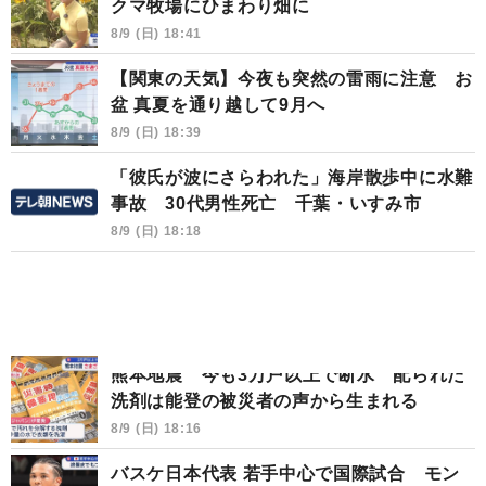
クマ牧場にひまわり畑に
8/9 (日) 18:41
【関東の天気】今夜も突然の雷雨に注意 お
盆 真夏を通り越して9月へ
8/9 (日) 18:39
「彼氏が波にさらわれた」海岸散歩中に水難
事故 30代男性死亡 千葉・いすみ市
8/9 (日) 18:18
熊本地震 今も3万戸以上で断水 配られた
洗剤は能登の被災者の声から生まれる
8/9 (日) 18:16
バスケ日本代表 若手中心で国際試合 モン