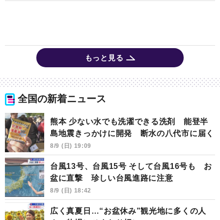
もっと見る
全国の新着ニュース
熊本 少ない水でも洗濯できる洗剤 能登半
島地震きっかけに開発 断水の八代市に届く
8/9 (日) 19:09
台風13号、台風15号 そして台風16号も お
盆に直撃 珍しい台風進路に注意
8/9 (日) 18:42
広く真夏日…“お盆休み”観光地に多くの人