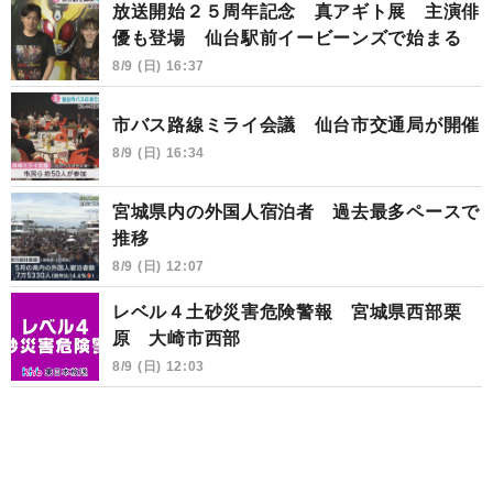
放送開始２５周年記念 真アギト展 主演俳
優も登場 仙台駅前イービーンズで始まる
8/9 (日) 16:37
市バス路線ミライ会議 仙台市交通局が開催
8/9 (日) 16:34
宮城県内の外国人宿泊者 過去最多ペースで
推移
8/9 (日) 12:07
レベル４土砂災害危険警報 宮城県西部栗
原 大崎市西部
8/9 (日) 12:03