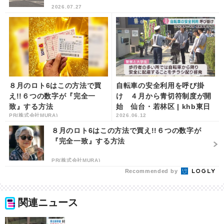
2026.07.27
８月のロト6はこの方法で買
自転車の安全利用を呼び掛
え!!６つの数字が『完全一
け ４月から青切符制度が開
致』する方法
始 仙台・若林区 | khb東日
PR(株式会社MURA)
2026.06.12
本放送
８月のロト6はこの方法で買え!!６つの数字が
『完全一致』する方法
PR(株式会社MURA)
Recommended by
関連ニュース