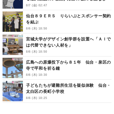
8/7 (金) 02:47
仙台８９ＥＲＳ りらいぶとスポンサー契約
を結ぶ
8/6 (木) 18:50
宮城大学がデザイン創学群を設置へ「ＡＩで
は代替できない人材を」
8/6 (木) 18:50
広島への原爆投下から８１年 仙台・泉区の
寺で平和を祈る鐘
8/6 (木) 18:30
子どもたちが避難所生活を疑似体験 仙台・
太白区の長町小学校
8/6 (木) 18:25