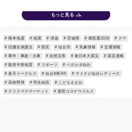
もっと見る
熊本地震
地震
津波
宮城県
衆院選2026
クマ
旧優生保護法
防災
仙台市
気象情報
交通情報
事件・事故・火事
自然災害
東日本大震災
震災遺構
能登半島地震
スポーツ
ベガルタ仙台
楽天イーグルス
仙台89ERS
マイナビ仙台レディース
高校野球
羽生結弦
こどもえがお
クリスマスマーケット
新型コロナウイルス