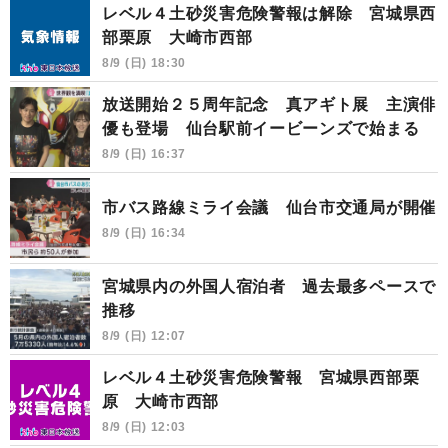
レベル４土砂災害危険警報は解除 宮城県西
部栗原 大崎市西部
8/9 (日) 18:30
放送開始２５周年記念 真アギト展 主演俳
優も登場 仙台駅前イービーンズで始まる
8/9 (日) 16:37
市バス路線ミライ会議 仙台市交通局が開催
8/9 (日) 16:34
宮城県内の外国人宿泊者 過去最多ペースで
推移
8/9 (日) 12:07
レベル４土砂災害危険警報 宮城県西部栗
原 大崎市西部
8/9 (日) 12:03