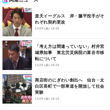
楽天イーグルス 岸・藤平投手がそ
れぞれ契約更改
11/29 (金) 18:40
「考え方は間違っていない」村井宮
城県知事 東北労災病院の富谷市移
転について
11/29 (金) 18:20
商店街のにぎわい創出へ 仙台・太
白区長町で一部車道を開放して社会
実験
11/29 (金) 18:10