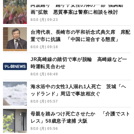
阿波踊り 踊り子女性の体の一部“強調動
画”拡散 悪質事案は警察に相談を検討
8/10 (月) 09:23
台湾代表、長崎市の平和祈念式典欠席 席配
置で市に抗議 「中国に迎合する態度」
8/10 (月) 09:18
JR高崎線の踏切で車が脱輪 高崎線など一
時運転見合わせ
8/10 (月) 08:49
海水浴中の女性3人溺れ1人死亡 茨城「ヘ
ッドランド」周辺で事故相次ぐ
8/10 (月) 05:57
母親を踏みつけ死亡させたか 「介護でスト
レス」58歳息子逮捕 大阪
8/10 (月) 05:56