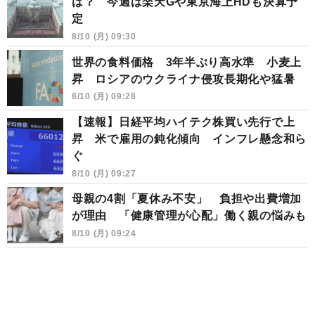
は？ 今週は楽天Gや東京海上HDも決算予
定
8/10 (月) 09:30
世界の食料価格 3年半ぶり高水準 小麦上
昇 ロシアのウクライナ侵攻長期化や猛暑
8/10 (月) 09:28
【速報】日経平均ハイテク株買い先行で上
昇 米で雇用の鈍化傾向 インフレ懸念和ら
ぐ
8/10 (月) 09:27
母親の4割「夏休み不安」 負担や出費増加
が理由 「健康管理が心配」働く親の悩みも
8/10 (月) 09:24