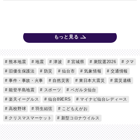
もっと見る
熊本地震
地震
津波
宮城県
衆院選2026
クマ
旧優生保護法
防災
仙台市
気象情報
交通情報
事件・事故・火事
自然災害
東日本大震災
震災遺構
能登半島地震
スポーツ
ベガルタ仙台
楽天イーグルス
仙台89ERS
マイナビ仙台レディース
高校野球
羽生結弦
こどもえがお
クリスマスマーケット
新型コロナウイルス