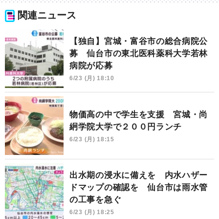
関連ニュース
【独自】宮城・富谷市の総合病院公
募 仙台市の東北医科薬科大学若林
病院が応募
6/23 (月) 18:10
物価高の中で学生を支援 宮城・尚
絅学院大学で２００円ランチ
6/23 (月) 18:15
出水期の浸水に備えを 内水ハザー
ドマップの確認を 仙台市は雨水管
の工事を急ぐ
6/23 (月) 18:25