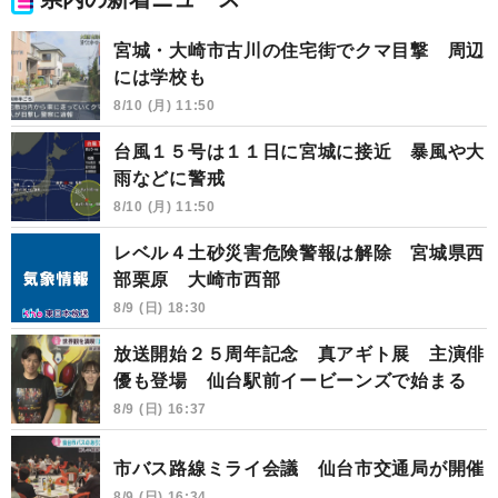
宮城・大崎市古川の住宅街でクマ目撃 周辺
には学校も
8/10 (月) 11:50
台風１５号は１１日に宮城に接近 暴風や大
雨などに警戒
8/10 (月) 11:50
レベル４土砂災害危険警報は解除 宮城県西
部栗原 大崎市西部
8/9 (日) 18:30
放送開始２５周年記念 真アギト展 主演俳
優も登場 仙台駅前イービーンズで始まる
8/9 (日) 16:37
市バス路線ミライ会議 仙台市交通局が開催
8/9 (日) 16:34