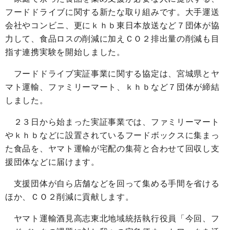
フードドライブに関する新たな取り組みです。大手運送
会社やコンビニ、更にｋｈｂ東日本放送など７団体が協
力して、食品ロスの削減に加えＣＯ２排出量の削減も目
指す連携実験を開始しました。
フードドライブ実証事業に関する協定は、宮城県とヤ
マト運輸、ファミリーマート、ｋｈｂなど７団体が締結
しました。
２３日から始まった実証事業では、ファミリーマート
やｋｈｂなどに設置されているフードボックスに集まっ
た食品を、ヤマト運輸が宅配の集荷と合わせて回収し支
援団体などに届けます。
支援団体が自ら店舗などを回って集める手間を省ける
ほか、ＣＯ２削減に貢献します。
ヤマト運輸酒見高志東北地域統括執行役員「今回、フ