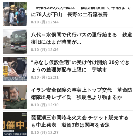
一時約390人が孤立 仮設橋設置で今朝まで
に78人が下山 長野の土石流被害
8/10 (月) 12:44
八代～水俣間で代行バスの運行始まる 鉄道
復旧にはまだ時間が…
8/10 (月) 12:36
“みなし仮設住宅”の受け付け開始 30分でき
ょうの整理券配布上限に 宇城市
8/10 (月) 12:31
イラン安全保障の事実上トップ交代 革命防
衛隊出身レザイ氏 強硬色より強まるか
8/10 (月) 12:30
琵琶湖三市同時花火大会 チケット販売する
も中止発表 滋賀3市は関与を否定
8/10 (月) 12:27