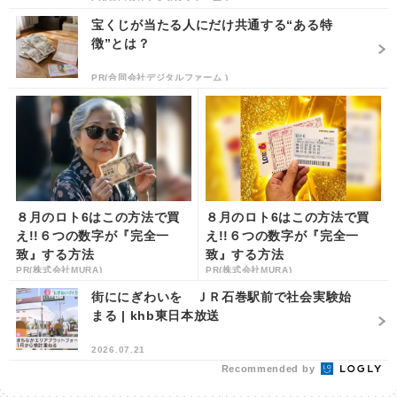
宝くじが当たる人にだけ共通する“ある特
徴”とは？
PR(合同会社デジタルファーム )
８月のロト6はこの方法で買
８月のロト6はこの方法で買
え!!６つの数字が『完全一
え!!６つの数字が『完全一
致』する方法
致』する方法
PR(株式会社MURA)
PR(株式会社MURA)
街ににぎわいを ＪＲ石巻駅前で社会実験始
まる | khb東日本放送
2026.07.21
Recommended by