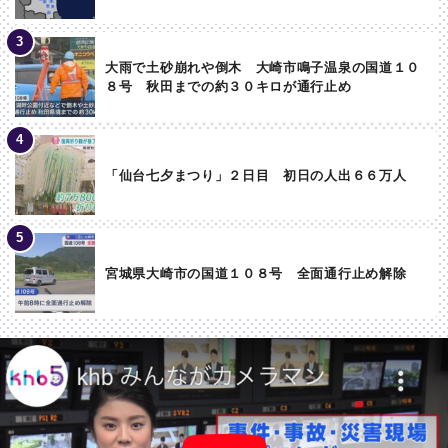
大雨で土砂崩れや倒木 大崎市鳴子温泉の国道１０
８号 秋田までの約３０キロが通行止め
「仙台七夕まつり」２日目 初日の人出６６万人
宮城県大崎市の国道１０８号 全面通行止め解除