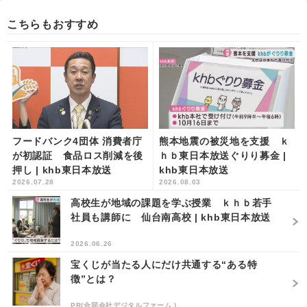
こちらもおすすめ
フードバンク4団体 消費者庁
熊本地震の被災地を支援 ｋ
が初認証 食品ロス削減を後
ｈｂ東日本放送ぐりり募金 |
押し | khb東日本放送
khb東日本放送
2026.07.28
2026.08.03
高校生が地域の課題を学ぶ授業 ｋｈｂ若手
社員も講師に 仙台南高校 | khb東日本放送
2026.06.26
宝くじが当たる人にだけ共通する“ある特
徴”とは？
PR(合同会社デジタルファーム )