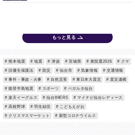
もっと見る
熊本地震
地震
津波
宮城県
衆院選2026
クマ
旧優生保護法
防災
仙台市
気象情報
交通情報
事件・事故・火事
自然災害
東日本大震災
震災遺構
能登半島地震
スポーツ
ベガルタ仙台
楽天イーグルス
仙台89ERS
マイナビ仙台レディース
高校野球
羽生結弦
こどもえがお
クリスマスマーケット
新型コロナウイルス