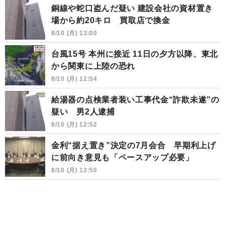
銅線や蛇口盗んだ疑い 建設会社の資材置き
場から約20キロ 買取店で換金
8/10 (月) 13:00
台風15号 本州に接近 11日の夕方以降、東北
から関東に上陸の恐れ
8/10 (月) 12:54
給湯器の点検業者装い工事代金“詐欺未遂”の
疑い 男2人逮捕
8/10 (月) 12:52
金利“据え置き”決定の7月会合 早期利上げ
に前向き意見も「ペースアップ必要」
8/10 (月) 12:50