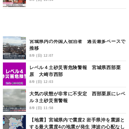
宮城県内の外国人宿泊者 過去最多ペースで
推移
8/9 (日) 12:07
レベル４土砂災害危険警報 宮城県西部栗
原 大崎市西部
8/9 (日) 12:03
大気の状態が非常に不安定 西部栗原にレベ
ル３土砂災害警報
8/9 (日) 11:58
【地震】宮城県内で震度2 岩手県沖を震源と
する最大震度4の地震が発生 津波の心配なし