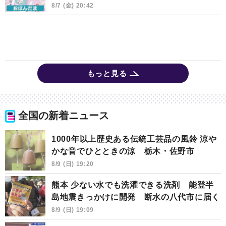
8/7 (金) 20:42
もっと見る
全国の新着ニュース
1000年以上歴史ある伝統工芸品の風鈴 涼や
かな音でひとときの涼 栃木・佐野市
8/9 (日) 19:20
熊本 少ない水でも洗濯できる洗剤 能登半
島地震きっかけに開発 断水の八代市に届く
8/9 (日) 19:09