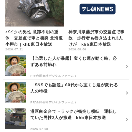
バイクの男性 意識不明の重
神奈川県藤沢市の交差点で事
体 交差点で車と衝突 北海道
故 歩行者も巻き込まれ3人
小樽市 | khb東日本放送
けが | khb東日本放送
2026.07.21
2026.08.06
【当選した人が暴露】宝くじ運が動く時、必
ずある前触れ
PR(合同会社デジタルファーム )
「SNSでも話題」60代から宝くじ運が変わる
人の特徴
PR(合同会社デジタルファーム )
港区白金台でトラックが衝突し横転 運転し
ていた男性2人が搬送 | khb東日本放送
2026.07.08