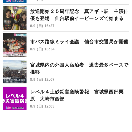
放送開始２５周年記念 真アギト展 主演俳
優も登場 仙台駅前イービーンズで始まる
8/9 (日) 16:37
市バス路線ミライ会議 仙台市交通局が開催
8/9 (日) 16:34
宮城県内の外国人宿泊者 過去最多ペースで
推移
8/9 (日) 12:07
レベル４土砂災害危険警報 宮城県西部栗
原 大崎市西部
8/9 (日) 12:03