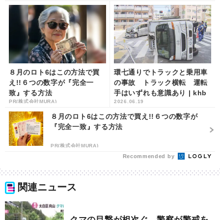
８月のロト6はこの方法で買
環七通りでトラックと乗用車
え!!６つの数字が『完全一
の事故 トラック横転 運転
致』する方法
手はいずれも意識あり | khb
PR(株式会社MURA)
2026.06.19
東日本放送
８月のロト6はこの方法で買え!!６つの数字が
『完全一致』する方法
PR(株式会社MURA)
Recommended by
関連ニュース
クマの目撃が相次ぐ 警察が警戒を