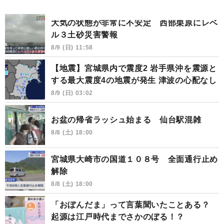
大気の状態が非常に不安定 西部栗原にレベ
ル３土砂災害警報
8/9 (日) 11:58
【地震】宮城県内で震度2 岩手県沖を震源と
する最大震度4の地震が発生 津波の心配なし
8/9 (日) 03:02
お盆の帰省ラッシュ始まる 仙台駅混雑
8/8 (土) 18:00
宮城県大崎市の国道１０８号 全面通行止め
解除
8/8 (土) 18:00
「おぼんだま」って言葉聞いたことある？
起源は江戸時代までさかのぼる！？