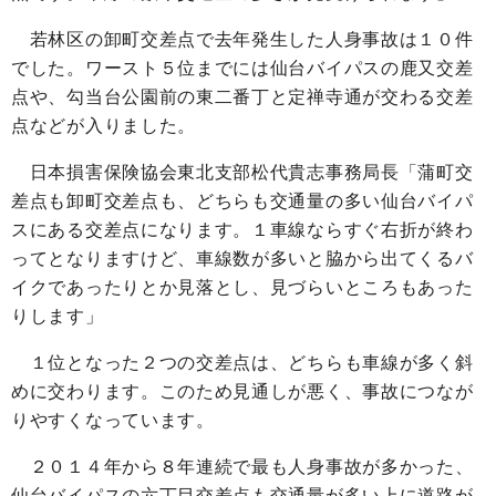
若林区の卸町交差点で去年発生した人身事故は１０件
でした。ワースト５位までには仙台バイパスの鹿又交差
点や、勾当台公園前の東二番丁と定禅寺通が交わる交差
点などが入りました。
日本損害保険協会東北支部松代貴志事務局長「蒲町交
差点も卸町交差点も、どちらも交通量の多い仙台バイパ
スにある交差点になります。１車線ならすぐ右折が終わ
ってとなりますけど、車線数が多いと脇から出てくるバ
イクであったりとか見落とし、見づらいところもあった
りします」
１位となった２つの交差点は、どちらも車線が多く斜
めに交わります。このため見通しが悪く、事故につなが
りやすくなっています。
２０１４年から８年連続で最も人身事故が多かった、
仙台バイパスの六丁目交差点も交通量が多い上に道路が