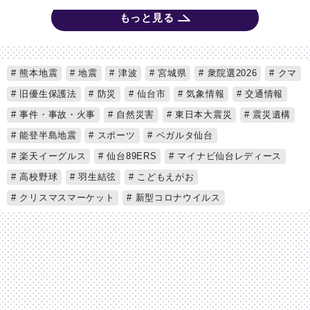
もっと見る
熊本地震
地震
津波
宮城県
衆院選2026
クマ
旧優生保護法
防災
仙台市
気象情報
交通情報
事件・事故・火事
自然災害
東日本大震災
震災遺構
能登半島地震
スポーツ
ベガルタ仙台
楽天イーグルス
仙台89ERS
マイナビ仙台レディース
高校野球
羽生結弦
こどもえがお
クリスマスマーケット
新型コロナウイルス