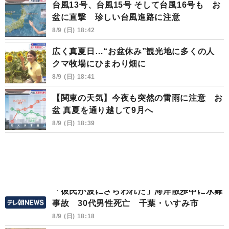
台風13号、台風15号 そして台風16号も お
盆に直撃 珍しい台風進路に注意
8/9 (日) 18:42
広く真夏日…“お盆休み”観光地に多くの人
クマ牧場にひまわり畑に
8/9 (日) 18:41
【関東の天気】今夜も突然の雷雨に注意 お
盆 真夏を通り越して9月へ
8/9 (日) 18:39
「彼氏が波にさらわれた」海岸散歩中に水難
事故 30代男性死亡 千葉・いすみ市
8/9 (日) 18:18