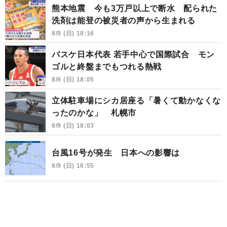
熊本地震 今も3万戸以上で断水 配られた
洗剤は能登の被災者の声から生まれる
8/9 (日) 18:16
バスケ日本代表 若手中心で国際試合 モン
ゴルと終盤までもつれる熱戦
8/9 (日) 18:05
立体駐車場にシカ居座る「暑くて動かなくな
ったのかな」 札幌市
8/9 (日) 18:03
台風16号が発生 日本への影響は
8/9 (日) 16:55