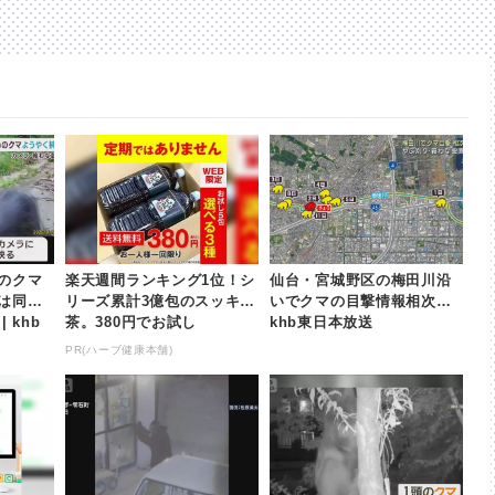
のクマ
楽天週間ランキング1位！シ
仙台・宮城野区の梅田川沿
は同一
リーズ累計3億包のスッキリ
いでクマの目撃情報相次ぐ |
 khb
茶。380円でお試し
khb東日本放送
PR(ハーブ健康本舗)