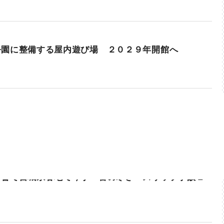
公園に整備する屋内遊び場 ２０２９年開館へ
影響で宮城県各地で今季一番の寒さ スリップ事故１