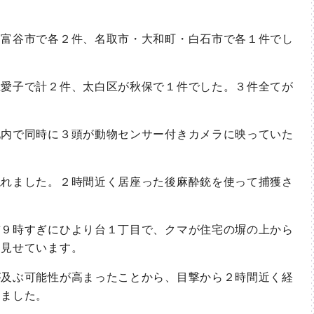
富谷市で各２件、名取市・大和町・白石市で各１件でし
愛子で計２件、太白区が秋保で１件でした。３件全てが
内で同時に３頭が動物センサー付きカメラに映っていた
れました。２時間近く居座った後麻酔銃を使って捕獲さ
９時すぎにひより台１丁目で、クマが住宅の塀の上から
を見せています。
及ぶ可能性が高まったことから、目撃から２時間近く経
しました。