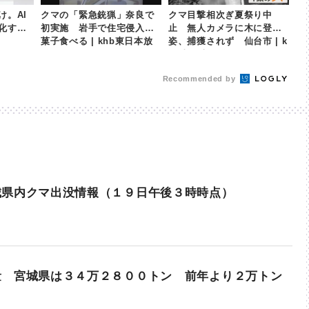
け。AI
クマの「緊急銃猟」奈良で
クマ目撃相次ぎ夏祭り中
化する
初実施 岩手で住宅侵入し
止 無人カメラに木に登る
菓子食べる | khb東日本放
姿、捕獲されず 仙台市 | k
送
hb東日本放送
Recommended by
城県内クマ出没情報（１９日午後３時時点）
量 宮城県は３４万２８００トン 前年より２万トン