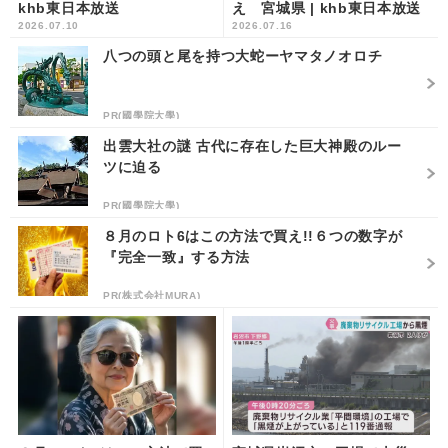
khb東日本放送
え 宮城県 | khb東日本放送
2026.07.10
2026.07.16
八つの頭と尾を持つ大蛇ーヤマタノオロチ
PR(國學院大學)
出雲大社の謎 古代に存在した巨大神殿のルー
ツに迫る
PR(國學院大學)
８月のロト6はこの方法で買え!!６つの数字が
『完全一致』する方法
PR(株式会社MURA)