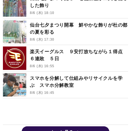
した飾り
8/6 (木) 18:10
仙台七夕まつり開幕 鮮やかな飾りが杜の都
の夏を彩る
8/6 (木) 17:30
楽天イーグルス ９安打放ちながら１得点
６連敗 ５日
8/6 (木) 16:55
スマホを分解して仕組みやリサイクルを学
ぶ スマホ分解教室
8/6 (木) 16:45