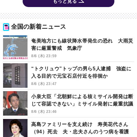
もっと見る
全国の新着ニュース
奄美地方にも線状降水帯発生の恐れ 大雨災
害に厳重警戒 気象庁
8/6 (木) 23:59
“トクリュウ”トップの男ら5人逮捕 強盗に
入る目的で元宝石店付近を徘徊か
8/6 (木) 23:47
小泉大臣「北朝鮮による核ミサイル開発は断
じて容認できない」ミサイル発射に厳重抗議
8/6 (木) 23:46
高島ファミリーを支え続け 寿美花代さん
（94）死去 夫・忠夫さんのうつ病を看護