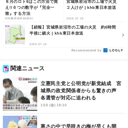
８月のロト6はこの方法で買
宮城県岩沼市の工場で火災
え!!６つの数字が『完全一
２人けが | khb東日本放送
致』する方法
PR(株式会社MURA)
2026.07.19
【続報】宮城県岩沼市の工場の火災 約6時間
半後に鎮火 | khb東日本放送
2026.07.19
Recommended by
関連ニュース
立憲民主党と公明党が新党結成 宮
城県の政党関係者からも驚きの声
各選管が対応に追われる
1/16 (金) 18:10
寒さの中で早咲きの梅が早くも開