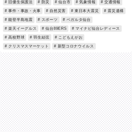
旧優生保護法
防災
仙台市
気象情報
交通情報
事件・事故・火事
自然災害
東日本大震災
震災遺構
能登半島地震
スポーツ
ベガルタ仙台
楽天イーグルス
仙台89ERS
マイナビ仙台レディース
高校野球
羽生結弦
こどもえがお
クリスマスマーケット
新型コロナウイルス