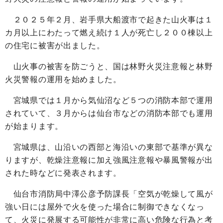
２０２５年２月、岩手県大船渡市で起きた山火事は１
カ月以上にわたって燃え続け１人が死亡し２００棟以上
の住宅に被害が出ました。
山火事の被害を防ごうと、国は林野火災注意報と林野
火災警報の運用を始めました。
宮城県では１月から気仙沼など５つの消防本部で運用
されていて、３月からは仙台市などの消防本部でも運用
が始まります。
宮城県は、山沿いの西部と海沿いの東部で基準が異な
りますが、乾燥注意報に加え強風注意報や暴風警報が出
された時などに発表されます。
仙台市消防局中澤公彦予防課長「空気が乾燥して風が
強い日には屋外で火を使った場合に制御できなくなっ
て、火災に発展する可能性が非常に高い危険な行為と考