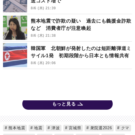
送コスト増で
8/6 (木) 21:39
熊本地震で詐欺の疑い 過去にも義援金詐欺
など 消費者庁が注意喚起
8/6 (木) 21:38
韓国軍 北朝鮮が発射したのは短距離弾道ミ
サイル1発 初期段階から日本とも情報共有
8/6 (木) 20:06
もっと見る
熊本地震
地震
津波
宮城県
衆院選2026
クマ