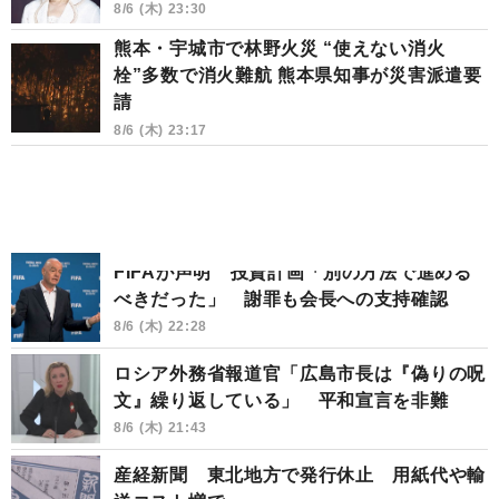
8/6 (木) 23:30
熊本・宇城市で林野火災 “使えない消火
栓”多数で消火難航 熊本県知事が災害派遣要
請
8/6 (木) 23:17
FIFAが声明 投資計画「別の方法で進める
べきだった」 謝罪も会長への支持確認
8/6 (木) 22:28
ロシア外務省報道官「広島市長は『偽りの呪
文』繰り返している」 平和宣言を非難
8/6 (木) 21:43
産経新聞 東北地方で発行休止 用紙代や輸