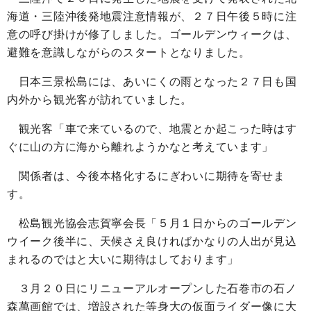
海道・三陸沖後発地震注意情報が、２７日午後５時に注
意の呼び掛けが修了しました。ゴールデンウィークは、
避難を意識しながらのスタートとなりました。
日本三景松島には、あいにくの雨となった２７日も国
内外から観光客が訪れていました。
観光客「車で来ているので、地震とか起こった時はす
ぐに山の方に海から離れようかなと考えています」
関係者は、今後本格化するにぎわいに期待を寄せま
す。
松島観光協会志賀寧会長「５月１日からのゴールデン
ウイーク後半に、天候さえ良ければかなりの人出が見込
まれるのではと大いに期待はしております」
３月２０日にリニューアルオープンした石巻市の石ノ
森萬画館では、増設された等身大の仮面ライダー像に大