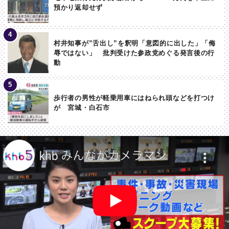
預かり返却せず
村井知事が”舌出し”を釈明「意図的に出した」「侮
辱ではない」 批判受けた参政党めぐる発言後の行
動
歩行者の男性が軽乗用車にはねられ頭などを打つけ
が 宮城・白石市