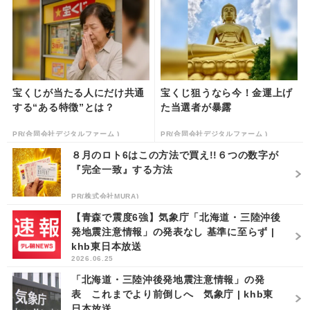
宝くじが当たる人にだけ共通
宝くじ狙うなら今！金運上げ
する“ある特徴”とは？
た当選者が暴露
PR(合同会社デジタルファーム )
PR(合同会社デジタルファーム )
８月のロト6はこの方法で買え!!６つの数字が
『完全一致』する方法
PR(株式会社MURA)
【青森で震度6強】気象庁「北海道・三陸沖後
発地震注意情報」の発表なし 基準に至らず |
khb東日本放送
2026.06.25
「北海道・三陸沖後発地震注意情報」の発
表 これまでより前倒しへ 気象庁 | khb東
日本放送