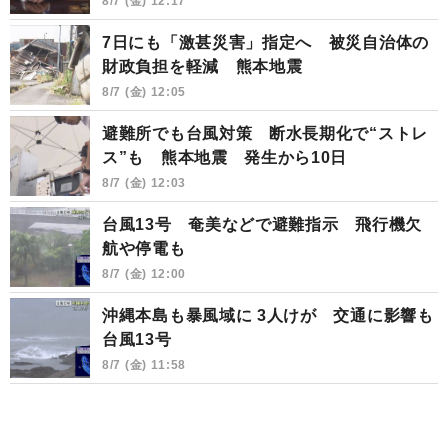
8/7 (金) 12:17
7日にも「激甚災害」指定へ 被災自治体の
財政負担を軽減 熊本地震
8/7 (金) 12:05
避難所でも台風対策 断水長期化で“ストレ
ス”も 熊本地震 発生から10日
8/7 (金) 12:03
台風13号 奄美などで避難指示 飛行機欠
航や停電も
8/7 (金) 12:00
沖縄本島も暴風域に 3人けが 交通に影響も
台風13号
8/7 (金) 11:58