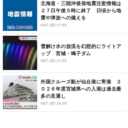
北海道・三陸沖後発地震注意情報は
２７日午後５時に終了 日頃から地
震や津波への備えを
4/27 (月) 17:00
雪解け水の放流を幻想的にライトア
ップ 宮城・鳴子ダム
4/27 (月) 17:30
外国クルーズ船が仙台港に寄港 ２
０２６年度宮城県への入港は過去最
多の見通し
4/27 (月) 16:30