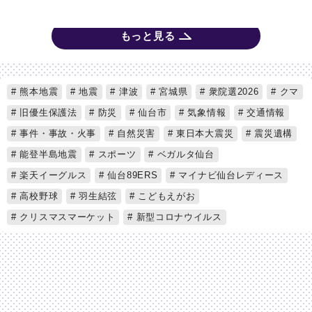
もっと見る
熊本地震
地震
津波
宮城県
衆院選2026
クマ
旧優生保護法
防災
仙台市
気象情報
交通情報
事件・事故・火事
自然災害
東日本大震災
震災遺構
能登半島地震
スポーツ
ベガルタ仙台
楽天イーグルス
仙台89ERS
マイナビ仙台レディース
高校野球
羽生結弦
こどもえがお
クリスマスマーケット
新型コロナウイルス