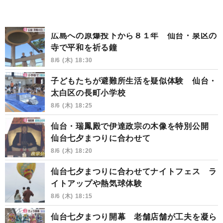
広島への原爆投下から８１年 仙台・泉区の
寺で平和を祈る鐘
8/6 (木) 18:30
子どもたちが避難所生活を疑似体験 仙台・
太白区の長町小学校
8/6 (木) 18:25
仙台・瑞鳳殿で伊達政宗の木像を特別公開
仙台七夕まつりに合わせて
8/6 (木) 18:20
仙台七夕まつりに合わせてナイトフェス ラ
イトアップや熱気球体験
8/6 (木) 18:15
仙台七夕まつり開幕 老舗店舗が工夫を凝ら