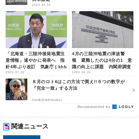
2026.07.22
「北海道・三陸沖後発地震注
4月の三陸沖地震の津波警
意情報」速やかに発表へ 指
報 避難したのは4分の1 意
針4年ぶり改訂 気象庁 | khb
識の向上に課題 内閣府調査
2026.07.28
2026.06.26
東日本放送
| khb東日本放送
８月のロト6はこの方法で買え!!６つの数字が
『完全一致』する方法
PR(株式会社MURA)
Recommended by
関連ニュース