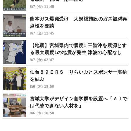
8/7 (金) 11:45
熊本ガス爆発受け 大規模施設のガス設備再
点検を要請
8/7 (金) 11:45
【地震】宮城県内で震度1 三陸沖を震源とす
る最大震度1の地震が発生 津波の心配なし
8/7 (金) 02:47
仙台８９ＥＲＳ りらいぶとスポンサー契約
を結ぶ
8/6 (木) 18:50
宮城大学がデザイン創学群を設置へ「ＡＩで
は代替できない人材を」
8/6 (木) 18:50