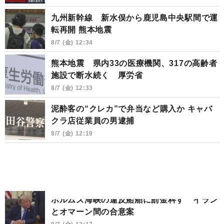
九州新幹線 新水俣から鹿児島中央駅間で運
転再開 熊本地震
8/7 (金) 12:34
熊本地震 県内33の医療機関、317の高齢者
施設で断水続く 厚労省
8/7 (金) 12:33
泥酔客の“クレカ”で弁当など購入か キャバ
クラ店従業員の男逮捕
8/7 (金) 12:19
ホルムズ海峡の違反船舶に罰金科す イラン
とオマーン間の合意案