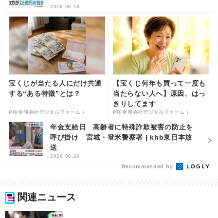
2026.06.18
宝くじが当たる人にだけ共通
【宝くじ何年も買って一度も
する“ある特徴”とは？
当たらない人へ】原因、はっ
きりしてます
PR(合同会社デジタルファーム )
PR(合同会社デジタルファーム )
年金支給日 高齢者に特殊詐欺被害の防止を
呼び掛け 宮城・登米警察署 | khb東日本放
送
2026.06.16
Recommended by
関連ニュース