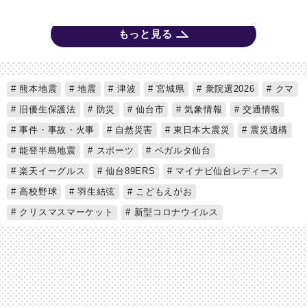
もっと見る
熊本地震
地震
津波
宮城県
衆院選2026
クマ
旧優生保護法
防災
仙台市
気象情報
交通情報
事件・事故・火事
自然災害
東日本大震災
震災遺構
能登半島地震
スポーツ
ベガルタ仙台
楽天イーグルス
仙台89ERS
マイナビ仙台レディース
高校野球
羽生結弦
こどもえがお
クリスマスマーケット
新型コロナウイルス