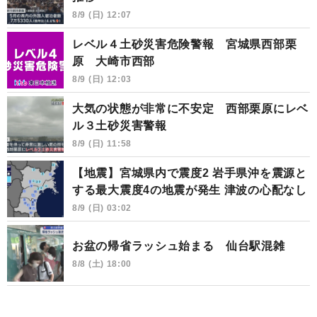
8/9 (日) 12:07
レベル４土砂災害危険警報 宮城県西部栗
原 大崎市西部
8/9 (日) 12:03
大気の状態が非常に不安定 西部栗原にレベ
ル３土砂災害警報
8/9 (日) 11:58
【地震】宮城県内で震度2 岩手県沖を震源と
する最大震度4の地震が発生 津波の心配なし
8/9 (日) 03:02
お盆の帰省ラッシュ始まる 仙台駅混雑
8/8 (土) 18:00