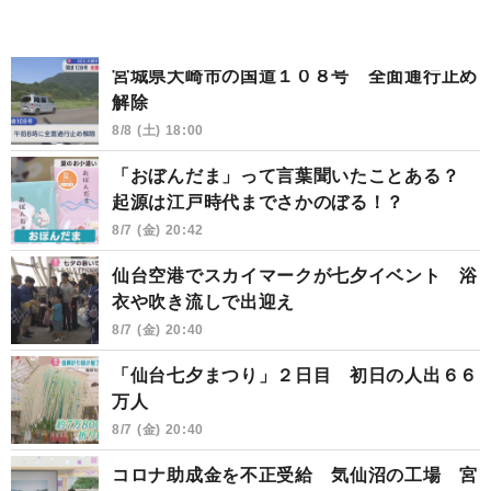
宮城県大崎市の国道１０８号 全面通行止め
解除
8/8 (土) 18:00
「おぼんだま」って言葉聞いたことある？
起源は江戸時代までさかのぼる！？
8/7 (金) 20:42
仙台空港でスカイマークが七夕イベント 浴
衣や吹き流しで出迎え
8/7 (金) 20:40
「仙台七夕まつり」２日目 初日の人出６６
万人
8/7 (金) 20:40
コロナ助成金を不正受給 気仙沼の工場 宮