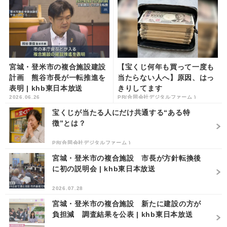
宮城・登米市の複合施設建設
【宝くじ何年も買って一度も
計画 熊谷市長が一転推進を
当たらない人へ】原因、はっ
表明 | khb東日本放送
きりしてます
2026.06.26
PR(合同会社デジタルファーム )
宝くじが当たる人にだけ共通する“ある特
徴”とは？
PR(合同会社デジタルファーム )
宮城・登米市の複合施設 市長が方針転換後
に初の説明会 | khb東日本放送
2026.07.28
宮城・登米市の複合施設 新たに建設の方が
負担減 調査結果を公表 | khb東日本放送