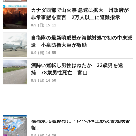
カナダ西部で山火事 急速に拡大 州政府が
非常事態を宣言 2万人以上に避難指示
8/9 (日) 15:11
自衛隊の最新哨戒機が海賊対処で初の中東派
遣 小泉防衛大臣が激励
8/9 (日) 14:55
酒酔い運転し男性はねたか 33歳男を逮
捕 78歳男性死亡 富山
8/9 (日) 14:50
福島県北塩原村に「レベル4土砂災害危険警
報」
8/9 (日) 14:36