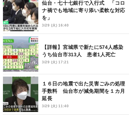
仙台・七十七銀行で入行式 「コロ
ナ禍でも地域に寄り添い柔軟な対応
を」
3/29 (火) 16:40
【詳報】宮城県で新たに574人感染
うち仙台市313人 患者1人死亡
3/29 (火) 17:21
１６日の地震で出た災害ごみの処理
手数料 仙台市が減免期間を１カ月
延長
3/29 (火) 11:40