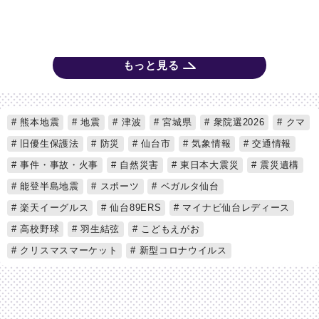
もっと見る
熊本地震
地震
津波
宮城県
衆院選2026
クマ
旧優生保護法
防災
仙台市
気象情報
交通情報
事件・事故・火事
自然災害
東日本大震災
震災遺構
能登半島地震
スポーツ
ベガルタ仙台
楽天イーグルス
仙台89ERS
マイナビ仙台レディース
高校野球
羽生結弦
こどもえがお
クリスマスマーケット
新型コロナウイルス