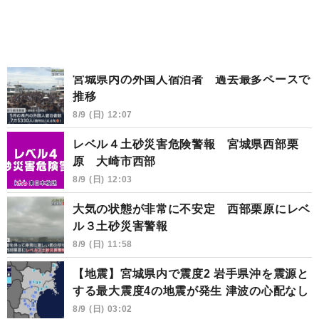
宮城県内の外国人宿泊者 過去最多ペースで
推移
8/9 (日) 12:07
レベル４土砂災害危険警報 宮城県西部栗
原 大崎市西部
8/9 (日) 12:03
大気の状態が非常に不安定 西部栗原にレベ
ル３土砂災害警報
8/9 (日) 11:58
【地震】宮城県内で震度2 岩手県沖を震源と
する最大震度4の地震が発生 津波の心配なし
8/9 (日) 03:02