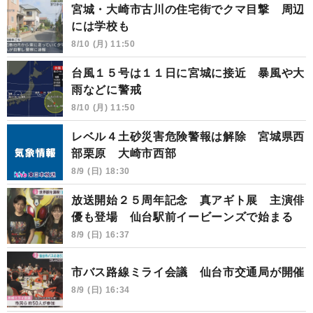
宮城・大崎市古川の住宅街でクマ目撃 周辺
には学校も
8/10 (月) 11:50
台風１５号は１１日に宮城に接近 暴風や大
雨などに警戒
8/10 (月) 11:50
レベル４土砂災害危険警報は解除 宮城県西
部栗原 大崎市西部
8/9 (日) 18:30
放送開始２５周年記念 真アギト展 主演俳
優も登場 仙台駅前イービーンズで始まる
8/9 (日) 16:37
市バス路線ミライ会議 仙台市交通局が開催
8/9 (日) 16:34