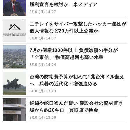
勝利宣言を検討か 米メディア
8/10 (月) 14:07
ニチレイをサイバー攻撃したハッカー集団が
個人情報など20万件以上公開か
8/10 (月) 14:07
7月の倒産1000件以上 負債総額の半分が
「全東信」 物価高起因も高い水準
8/10 (月) 14:04
台湾の防衛費予算が初めて1兆台湾ドル超え
へ 兵器の近代化・増強進める
8/10 (月) 13:13
銅線や蛇口盗んだ疑い 建設会社の資材置き
場から約20キロ 買取店で換金
8/10 (月) 13:00