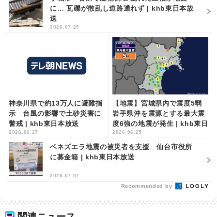
に… 瓦礫が散乱し道路通れず | khb東日本放
送
2026.07.29
神奈川県で約13万人に避難指
【地震】宮城県内で震度5弱
示 台風の影響で土砂災害に
岩手県沖を震源とする最大震
警戒 | khb東日本放送
度6強の地震が発生 | khb東日
2026.06.27
2026.06.25
本放送
ベネズエラ地震の被災者を支援 仙台市役所
に募金箱 | khb東日本放送
2026.07.07
Recommended by
関連ニュース