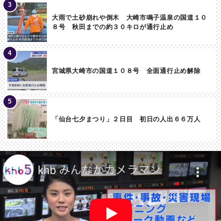
大雨で土砂崩れや倒木 大崎市鳴子温泉の国道１０
８号 秋田までの約３０キロが通行止め
宮城県大崎市の国道１０８号 全面通行止め解除
「仙台七夕まつり」２日目 初日の人出６６万人