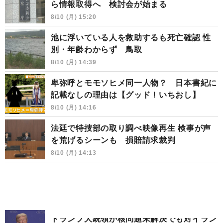
ら情報取得へ 検討会が始まる
8/10 (月) 15:20
池に浮いている人を救助するも死亡確認 性
別・年齢わからず 鳥取
8/10 (月) 14:39
卑弥呼とモモソヒメ同一人物？ 日本書紀に
記載なしの理由は【グッド！いちおし】
8/10 (月) 14:16
法廷で特捜部の取り調べ映像再生 検事が声
を荒げるシーンも 損賠請求裁判
8/10 (月) 14:13
トランプ大統領が核問題未解決でも対イラン