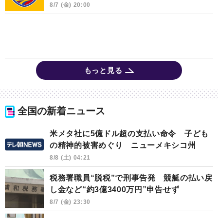
8/7 (金) 20:00
もっと見る
全国の新着ニュース
米メタ社に5億ドル超の支払い命令 子ども
の精神的被害めぐり ニューメキシコ州
8/8 (土) 04:21
税務署職員“脱税”で刑事告発 競艇の払い戻
し金など“約3億3400万円”申告せず
8/7 (金) 23:30