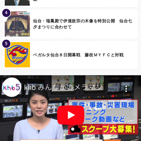
仙台・瑞鳳殿で伊達政宗の木像を特別公開 仙台七
夕まつりに合わせて
ベガルタ仙台８日開幕戦 藤枝ＭＹＦＣと対戦