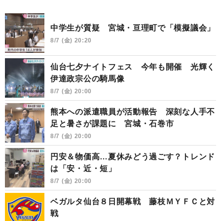
中学生が質疑 宮城・亘理町で「模擬議会」
8/7 (金) 20:20
仙台七夕ナイトフェス 今年も開催 光輝く
伊達政宗公の騎馬像
8/7 (金) 20:00
熊本への派遣職員が活動報告 深刻な人手不
足と暑さが課題に 宮城・石巻市
8/7 (金) 20:00
円安＆物価高…夏休みどう過ごす？トレンド
は「安・近・短」
8/7 (金) 20:00
ベガルタ仙台８日開幕戦 藤枝ＭＹＦＣと対
戦