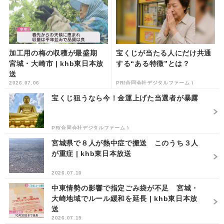
加工用の梅の収穫が最盛期
宝くじが当たる人にだけ共通
宮城・大崎市 | khb東日本放
する“ある特徴”とは？
送
2026.07.06
PR(合同会社デジタルファーム )
宝くじ狙うなら今！金運上げた当選者が暴露
PR(合同会社デジタルファーム )
宮城県で８人が熱中症で搬送 このうち３人
が重症 | khb東日本放送
2026.07.10
中東情勢の影響で指定ごみ袋が不足 宮城・
大崎地域でルール緩和を延長 | khb東日本放
送
2026.07.15