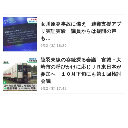
女川原発事故に備え 避難支援アプ
リ実証実験 議員からは疑問の声
も…
9/22 (木) 18:20
陸羽東線の存続探る会議 宮城・大
崎市の呼びかけに応じＪＲ東日本が
参加へ １０月下旬にも第１回検討
会議
9/22 (木) 17:45