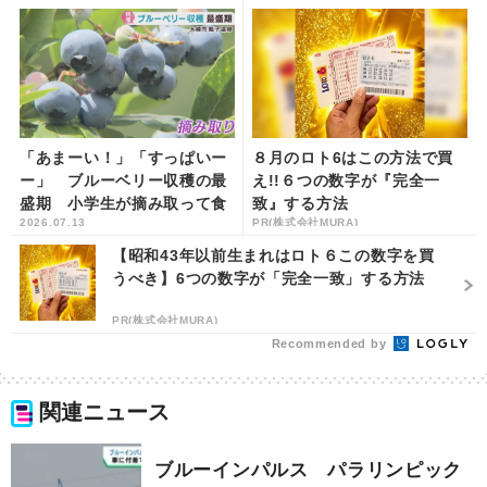
「あまーい！」「すっぱいー
８月のロト6はこの方法で買
ー」 ブルーベリー収穫の最
え!!６つの数字が『完全一
盛期 小学生が摘み取って食
致』する方法
2026.07.13
PR(株式会社MURA)
べ比べ 宮城・大崎市 | khb
東日本放送
【昭和43年以前生まれはロト６この数字を買
うべき】6つの数字が「完全一致」する方法
PR(株式会社MURA)
Recommended by
関連ニュース
ブルーインパルス パラリンピック