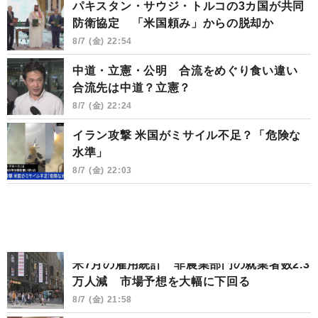
パキスタン・サウジ・トルコの3カ国が共同
防衛協定 「米国頼み」からの脱却か
8/7 (金) 22:54
中道・立憲・公明 合流をめぐり食い違い
合流先は中道？立憲？
8/7 (金) 22:24
イラン攻撃 米国がミサイル不足？「危険な
水準」
8/7 (金) 22:03
米7月の雇用統計 非農業部門の就業者数2.3
万人減 市場予想を大幅に下回る
8/7 (金) 21:58