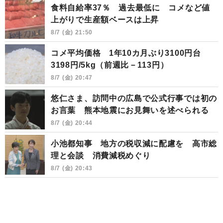
食料自給率37％ 過去最低に コメなど値
上がりで生産額ベースは上昇
8/7 (金) 21:50
コメ平均価格 1年10カ月ぶり3100円台
3198円/5kg（前週比－113円）
8/7 (金) 20:47
悠仁さま、訪問中の広島で公式行事では初の
お言葉 熊本地震にお見舞いを述べられる
8/7 (金) 20:44
小池都知事 地方の税収減に配慮を 高市総
理と会談 消費減税めぐり
8/7 (金) 20:43