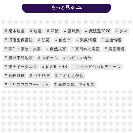
もっと見る
熊本地震
地震
津波
宮城県
衆院選2026
クマ
旧優生保護法
防災
仙台市
気象情報
交通情報
事件・事故・火事
自然災害
東日本大震災
震災遺構
能登半島地震
スポーツ
ベガルタ仙台
楽天イーグルス
仙台89ERS
マイナビ仙台レディース
高校野球
羽生結弦
こどもえがお
クリスマスマーケット
新型コロナウイルス