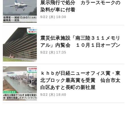
展示飛行で処分 カラースモークの
染料が車に付着
9/22 (木) 18:30
震災伝承施設「南三陸３１１メモリ
アル」内覧会 １０月１日オープン
9/22 (木) 17:35
ｋｈｂが日経ニューオフィス賞・東
北ブロック最高賞を受賞 仙台市太
白区あすと長町の新社屋
9/22 (木) 18:40