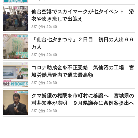
仙台空港でスカイマークが七夕イベント 浴
衣や吹き流しで出迎え
8/7 (金) 20:40
「仙台七夕まつり」２日目 初日の人出６６
万人
8/7 (金) 20:40
コロナ助成金を不正受給 気仙沼の工場 宮
城労働局管内で過去最高額
8/7 (金) 20:30
クマ捕獲の権限を市町村に移譲へ 宮城県の
村井知事が表明 ９月県議会に条例案提出へ
8/7 (金) 20:30