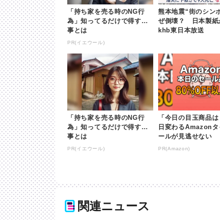
「持ち家を売る時のNG行
熊本地震“街のシン
為」知ってるだけで得する
ぜ倒壊？ 日本製紙が
事とは
khb東日本放送
PR(イエウール)
「持ち家を売る時のNG行
「今日の目玉商品は
為」知ってるだけで得する
日変わるAmazon
事とは
ールが見逃せない
PR(イエウール)
PR(Amazon)
関連ニュース