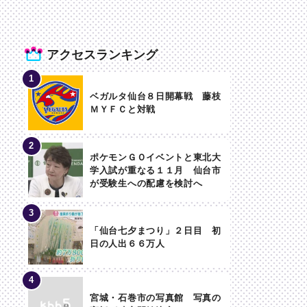
アクセスランキング
ベガルタ仙台８日開幕戦 藤枝
ＭＹＦＣと対戦
ポケモンＧＯイベントと東北大
学入試が重なる１１月 仙台市
が受験生への配慮を検討へ
「仙台七夕まつり」２日目 初
日の人出６６万人
宮城・石巻市の写真館 写真の