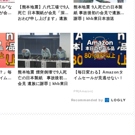
ボル”な
【熊本地震】八代工場で9人
熊本地震 9人死亡の日本製
会見 |
死亡 日本製紙が会見「深く
紙 事故後初の会見で遺族に
おわび申し上げます」遺族
謝罪 | khb東日本放送
に謝罪 | khb東日本放送
？」毎
熊本地震 煙突倒壊で9人死
【毎日変わる】Amazonタ
タイムセ
亡の日本製紙 事故後初の
イムセールが見逃せない！
会見 遺族に謝罪 | khb東日
本放送
PR(Amazon)
Recommended by