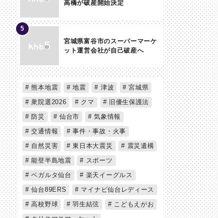
高橋が破産開始決定
宮城県富谷市のスーパーマーケ
ット運営会社が自己破産へ
熊本地震
地震
津波
宮城県
衆院選2026
クマ
旧優生保護法
防災
仙台市
気象情報
交通情報
事件・事故・火事
自然災害
東日本大震災
震災遺構
能登半島地震
スポーツ
ベガルタ仙台
楽天イーグルス
仙台89ERS
マイナビ仙台レディース
高校野球
羽生結弦
こどもえがお