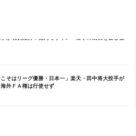
投手が現状維持３億円でサイン 若手の成長を促し優
ンこそはリーグ優勝・日本一」楽天・田中将大投手が
 海外ＦＡ権は行使せず