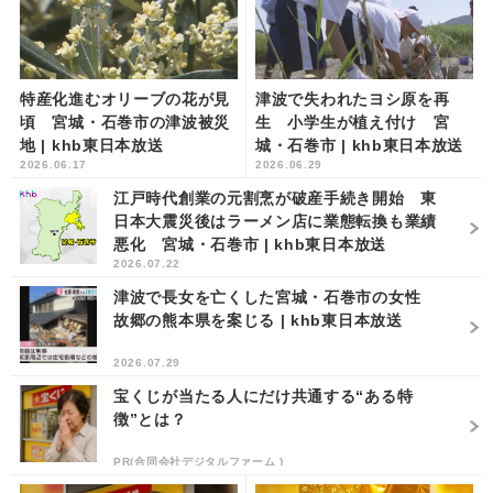
特産化進むオリーブの花が見
津波で失われたヨシ原を再
頃 宮城・石巻市の津波被災
生 小学生が植え付け 宮
地 | khb東日本放送
城・石巻市 | khb東日本放送
2026.06.17
2026.06.29
江戸時代創業の元割烹が破産手続き開始 東
日本大震災後はラーメン店に業態転換も業績
悪化 宮城・石巻市 | khb東日本放送
2026.07.22
津波で長女を亡くした宮城・石巻市の女性
故郷の熊本県を案じる | khb東日本放送
2026.07.29
宝くじが当たる人にだけ共通する“ある特
徴”とは？
PR(合同会社デジタルファーム )