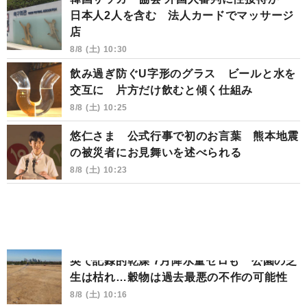
日本人2人を含む 法人カードでマッサージ
店
8/8 (土) 10:30
飲み過ぎ防ぐU字形のグラス ビールと水を
交互に 片方だけ飲むと傾く仕組み
8/8 (土) 10:25
悠仁さま 公式行事で初のお言葉 熊本地震
の被災者にお見舞いを述べられる
8/8 (土) 10:23
英で記録的乾燥 7月降水量ゼロも 公園の芝
生は枯れ…穀物は過去最悪の不作の可能性
8/8 (土) 10:16