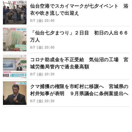
仙台空港でスカイマークが七夕イベント 浴
衣や吹き流しで出迎え
8/7 (金) 20:40
「仙台七夕まつり」２日目 初日の人出６６
万人
8/7 (金) 20:40
コロナ助成金を不正受給 気仙沼の工場 宮
城労働局管内で過去最高額
8/7 (金) 20:30
クマ捕獲の権限を市町村に移譲へ 宮城県の
村井知事が表明 ９月県議会に条例案提出へ
8/7 (金) 20:30