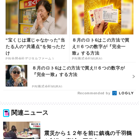
“宝くじは運じゃなかった”当
８月のロト6はこの方法で買
たる人の“共通点”を知っただ
え!!６つの数字が『完全一
け
致』する方法
PR(合同会社デジタルファーム )
PR(株式会社MURA)
８月のロト6はこの方法で買え!!６つの数字が
『完全一致』する方法
PR(株式会社MURA)
Recommended by
関連ニュース
震災から１２年を前に鎮魂の千羽鶴