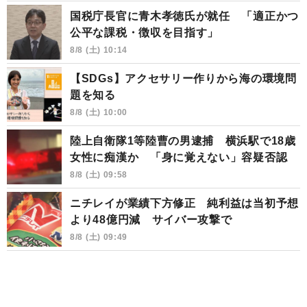
国税庁長官に青木孝徳氏が就任 「適正かつ
公平な課税・徴収を目指す」
8/8 (土) 10:14
【SDGs】アクセサリー作りから海の環境問
題を知る
8/8 (土) 10:00
陸上自衛隊1等陸曹の男逮捕 横浜駅で18歳
女性に痴漢か 「身に覚えない」容疑否認
8/8 (土) 09:58
ニチレイが業績下方修正 純利益は当初予想
より48億円減 サイバー攻撃で
8/8 (土) 09:49