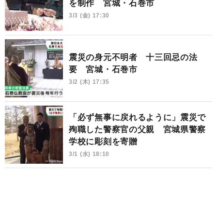
を制作 宮城・石巻市
3/3 (金) 17:30
震災の身元不明者 十三回忌の法
要 宮城・石巻市
3/2 (木) 17:35
「必ず無事に戻れるように」震災で
殉職した警察官の父親 宮城県警察
学校に彫刻を寄贈
3/1 (水) 18:10