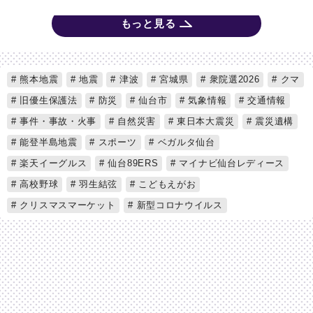
もっと見る
熊本地震
地震
津波
宮城県
衆院選2026
クマ
旧優生保護法
防災
仙台市
気象情報
交通情報
事件・事故・火事
自然災害
東日本大震災
震災遺構
能登半島地震
スポーツ
ベガルタ仙台
楽天イーグルス
仙台89ERS
マイナビ仙台レディース
高校野球
羽生結弦
こどもえがお
クリスマスマーケット
新型コロナウイルス