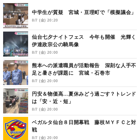
中学生が質疑 宮城・亘理町で「模擬議会」
8/7 (金) 20:20
仙台七夕ナイトフェス 今年も開催 光輝く
伊達政宗公の騎馬像
8/7 (金) 20:00
熊本への派遣職員が活動報告 深刻な人手不
足と暑さが課題に 宮城・石巻市
8/7 (金) 20:00
円安＆物価高…夏休みどう過ごす？トレンド
は「安・近・短」
8/7 (金) 20:00
ベガルタ仙台８日開幕戦 藤枝ＭＹＦＣと対
戦
8/7 (金) 20:00