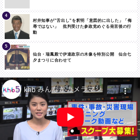
村井知事が”舌出し”を釈明「意図的に出した」「侮
辱ではない」 批判受けた参政党めぐる発言後の行
動
仙台・瑞鳳殿で伊達政宗の木像を特別公開 仙台七
夕まつりに合わせて