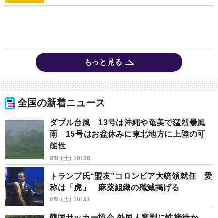
もっと見る
全国の新着ニュース
ダブル台風 13号は沖縄や奄美で猛烈暴風
雨 15号はお盆休みに東北地方に上陸の可
能性
8/8 (土) 10:36
トランプ氏“盟友”コロンビア大統領就任 愛
称は「虎」 麻薬組織の殲滅掲げる
8/8 (土) 10:31
韓国サッカー協会 外国人審判に性接待か