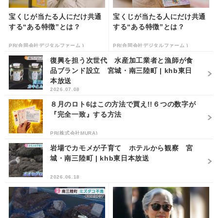
宝くじが当たる人にだけ共通
宝くじが当たる人にだけ共通
する“ある特徴”とは？
する“ある特徴”とは？
PR(合同会社デジタルファーム )
PR(合同会社デジタルファーム )
復興を担う次世代 水産加工業者と漁師が食
品ブランド設立 宮城・南三陸町 | khb東日
本放送
2026.07.08
８月のロト6はこの方法で買え!!６つの数字が
『完全一致』する方法
PR(株式会社MURA)
岩場でカモメが子育て ホテルから観察 宮
城・南三陸町 | khb東日本放送
2026.06.18