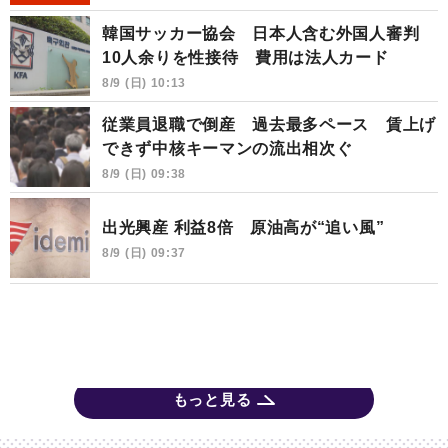
韓国サッカー協会 日本人含む外国人審判
10人余りを性接待 費用は法人カード
8/9 (日) 10:13
従業員退職で倒産 過去最多ペース 賃上げ
できず中核キーマンの流出相次ぐ
8/9 (日) 09:38
出光興産 利益8倍 原油高が“追い風”
8/9 (日) 09:37
もっと見る