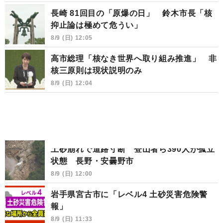
長崎 81回目の「原爆の日」 鈴木市長「核
抑止論は極めて危うい」
8/9 (日) 12:05
高市総理「核なき世界へ取り組み推進」 非
核三原則は現状説明のみ
8/9 (日) 12:04
土砂崩れで道路寸断 登山者ら390人が孤立
状態 長野・安曇野市
8/9 (日) 12:00
岩手県宮古市に「レベル4 土砂災害危険警
報」
8/9 (日) 11:33