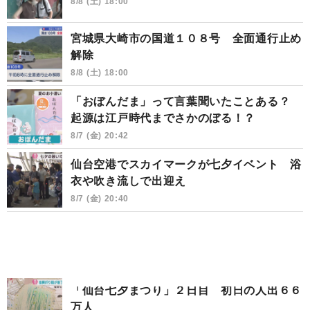
8/8 (土) 18:00
宮城県大崎市の国道１０８号 全面通行止め
解除
8/8 (土) 18:00
「おぼんだま」って言葉聞いたことある？
起源は江戸時代までさかのぼる！？
8/7 (金) 20:42
仙台空港でスカイマークが七夕イベント 浴
衣や吹き流しで出迎え
8/7 (金) 20:40
「仙台七夕まつり」２日目 初日の人出６６
万人