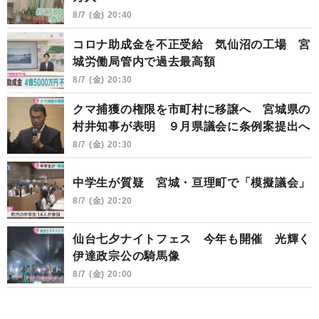
8/7 (金) 20:40
コロナ助成金を不正受給 気仙沼の工場 宮
城労働局管内で過去最高額
8/7 (金) 20:30
クマ捕獲の権限を市町村に移譲へ 宮城県の
村井知事が表明 ９月県議会に条例案提出へ
8/7 (金) 20:30
中学生が質疑 宮城・亘理町で「模擬議会」
8/7 (金) 20:20
仙台七夕ナイトフェス 今年も開催 光輝く
伊達政宗公の騎馬像
8/7 (金) 20:00