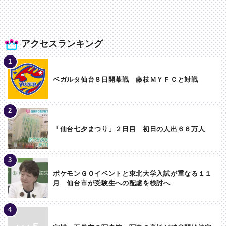
アクセスランキング
ベガルタ仙台８日開幕戦 藤枝ＭＹＦＣと対戦
「仙台七夕まつり」２日目 初日の人出６６万人
ポケモンＧＯイベントと東北大学入試が重なる１１
月 仙台市が受験生への配慮を検討へ