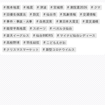
熊本地震
地震
津波
宮城県
衆院選2026
クマ
旧優生保護法
防災
仙台市
気象情報
交通情報
事件・事故・火事
自然災害
東日本大震災
震災遺構
能登半島地震
スポーツ
ベガルタ仙台
楽天イーグルス
仙台89ERS
マイナビ仙台レディース
高校野球
羽生結弦
こどもえがお
クリスマスマーケット
新型コロナウイルス