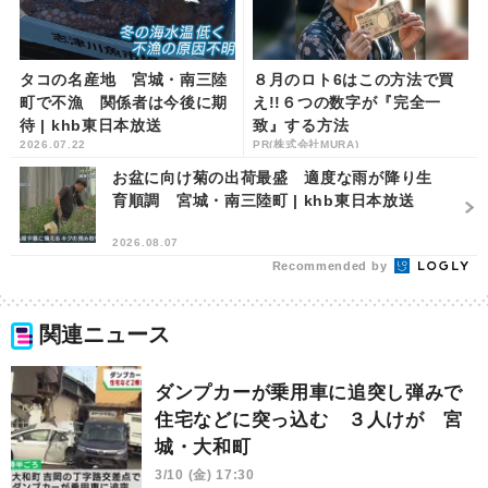
タコの名産地 宮城・南三陸
８月のロト6はこの方法で買
町で不漁 関係者は今後に期
え!!６つの数字が『完全一
待 | khb東日本放送
致』する方法
2026.07.22
PR(株式会社MURA)
お盆に向け菊の出荷最盛 適度な雨が降り生
育順調 宮城・南三陸町 | khb東日本放送
2026.08.07
Recommended by
関連ニュース
ダンプカーが乗用車に追突し弾みで
住宅などに突っ込む ３人けが 宮
城・大和町
3/10 (金) 17:30