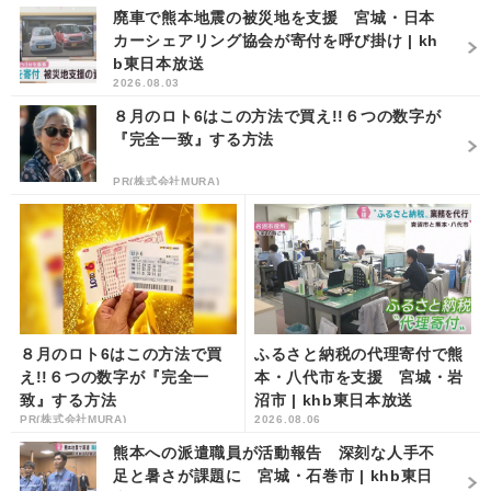
廃車で熊本地震の被災地を支援 宮城・日本
カーシェアリング協会が寄付を呼び掛け | kh
b東日本放送
2026.08.03
８月のロト6はこの方法で買え!!６つの数字が
『完全一致』する方法
PR(株式会社MURA)
８月のロト6はこの方法で買
ふるさと納税の代理寄付で熊
え!!６つの数字が『完全一
本・八代市を支援 宮城・岩
致』する方法
沼市 | khb東日本放送
PR(株式会社MURA)
2026.08.06
熊本への派遣職員が活動報告 深刻な人手不
足と暑さが課題に 宮城・石巻市 | khb東日