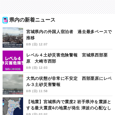
県内の新着ニュース
宮城県内の外国人宿泊者 過去最多ペースで
推移
8/9 (日) 12:07
レベル４土砂災害危険警報 宮城県西部栗
原 大崎市西部
8/9 (日) 12:03
大気の状態が非常に不安定 西部栗原にレベ
ル３土砂災害警報
8/9 (日) 11:58
【地震】宮城県内で震度2 岩手県沖を震源と
する最大震度4の地震が発生 津波の心配なし
8/9 (日) 03:02