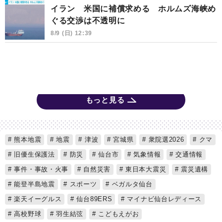
イラン 米国に補償求める ホルムズ海峡め
ぐる交渉は不透明に
8/9 (日) 12:39
もっと見る
熊本地震
地震
津波
宮城県
衆院選2026
クマ
旧優生保護法
防災
仙台市
気象情報
交通情報
事件・事故・火事
自然災害
東日本大震災
震災遺構
能登半島地震
スポーツ
ベガルタ仙台
楽天イーグルス
仙台89ERS
マイナビ仙台レディース
高校野球
羽生結弦
こどもえがお