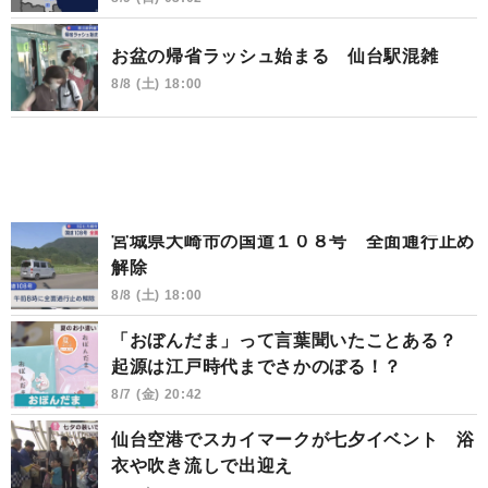
お盆の帰省ラッシュ始まる 仙台駅混雑
8/8 (土) 18:00
宮城県大崎市の国道１０８号 全面通行止め
解除
8/8 (土) 18:00
「おぼんだま」って言葉聞いたことある？
起源は江戸時代までさかのぼる！？
8/7 (金) 20:42
仙台空港でスカイマークが七夕イベント 浴
衣や吹き流しで出迎え