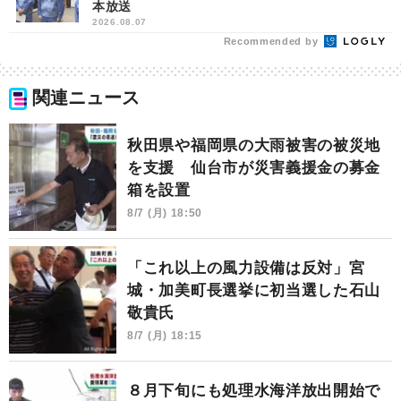
本放送
2026.08.07
Recommended by
関連ニュース
秋田県や福岡県の大雨被害の被災地
を支援 仙台市が災害義援金の募金
箱を設置
8/7 (月) 18:50
「これ以上の風力設備は反対」宮
城・加美町長選挙に初当選した石山
敬貴氏
8/7 (月) 18:15
８月下旬にも処理水海洋放出開始で