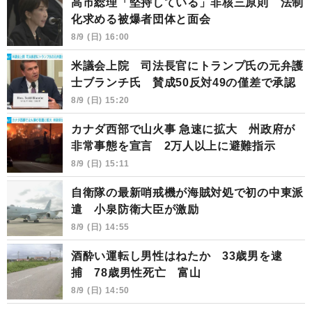
高市総理「堅持している」非核三原則 法制
化求める被爆者団体と面会
8/9 (日) 16:00
米議会上院 司法長官にトランプ氏の元弁護
士ブランチ氏 賛成50反対49の僅差で承認
8/9 (日) 15:20
カナダ西部で山火事 急速に拡大 州政府が
非常事態を宣言 2万人以上に避難指示
8/9 (日) 15:11
自衛隊の最新哨戒機が海賊対処で初の中東派
遣 小泉防衛大臣が激励
8/9 (日) 14:55
酒酔い運転し男性はねたか 33歳男を逮
捕 78歳男性死亡 富山
8/9 (日) 14:50