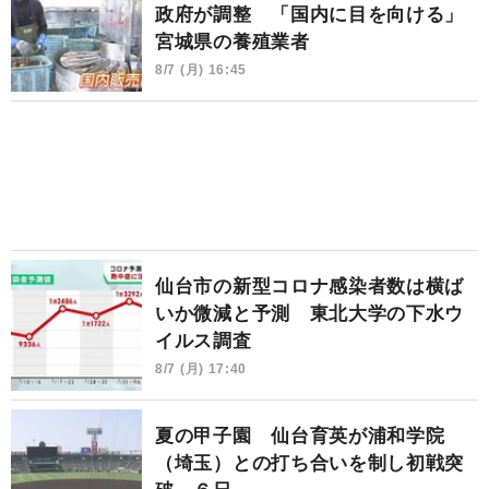
政府が調整 「国内に目を向ける」
宮城県の養殖業者
8/7 (月) 16:45
仙台市の新型コロナ感染者数は横ば
いか微減と予測 東北大学の下水ウ
イルス調査
8/7 (月) 17:40
夏の甲子園 仙台育英が浦和学院
（埼玉）との打ち合いを制し初戦突