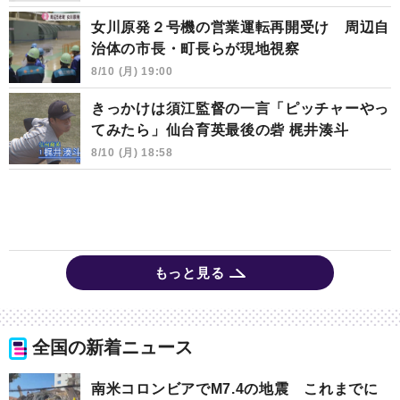
女川原発２号機の営業運転再開受け 周辺自
治体の市長・町長らが現地視察
8/10 (月) 19:00
きっかけは須江監督の一言「ピッチャーやっ
てみたら」仙台育英最後の砦 梶井湊斗
8/10 (月) 18:58
もっと見る
全国の新着ニュース
南米コロンビアでM7.4の地震 これまでに