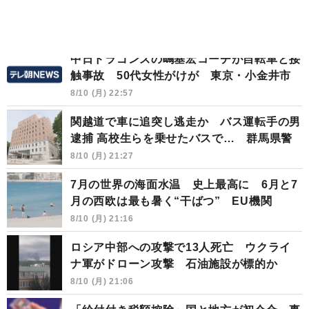
中日ドラゴンズの嶋基宏コーチが自転車と接
触事故 50代女性がけが 東京・小金井市
8/10 (月) 22:57
関越道で車に追突し逃走か バス運転手の男
逮捕 高校生らを乗せたバスで… 群馬県警
8/10 (月) 21:27
7月の世界の海面水温 史上最高に 6月と7
月の西欧は最も暑く“干ばつ” EU機関
8/10 (月) 21:16
ロシア中部への攻撃で13人死亡 ウクライ
ナ軍がドローン攻撃 石油施設が標的か
8/10 (月) 21:06