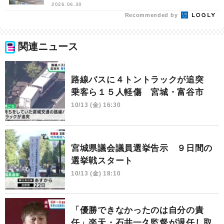
2026.06.30
Recommended by
関連ニュース
路線バスに４トントラックが追突
乗客ら１５人軽傷 宮城・富谷市
10/13 (金) 16:30
宮城県議会議員選挙告示 ９日間の
選挙戦スタート
10/13 (金) 18:10
「優勝できなかったのは自分の責
任」楽天・石井一久監督が退任し取