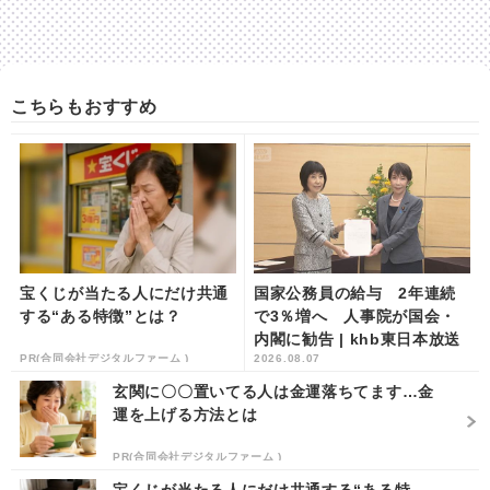
こちらもおすすめ
宝くじが当たる人にだけ共通
国家公務員の給与 2年連続
する“ある特徴”とは？
で3％増へ 人事院が国会・
内閣に勧告 | khb東日本放送
PR(合同会社デジタルファーム )
2026.08.07
玄関に〇〇置いてる人は金運落ちてます…金
運を上げる方法とは
PR(合同会社デジタルファーム )