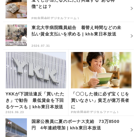
宝くじが当たる人にだけ共通する“ある特
徴”とは？
PR(合同会社デジタルファーム )
東北大学病院職員組合 着替え時間などの未
払い賃金支払いを求める | khb東日本放送
2026.07.31
YKKが下請法違反「買いたた
「〇〇した後に必ず宝くじを
き」で勧告 最低賃金を下回
買いなさい」貧乏が億万長者
るケースも | khb東日本放送
に
2026.06.23
PR(合同会社デジタルファーム )
国家公務員に夏のボーナス支給 73万8500
円 4年連続増加 | khb東日本放送