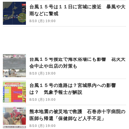
台風１５号は１１日に宮城に接近 暴風や大
雨などに警戒
8/10 (月) 19:00
台風１５号接近で海水浴場にも影響 花火大
会中止や出店の対策も
8/10 (月) 19:00
台風１５号の進路は？宮城県内への影響
は？ 気象予報士が解説
8/10 (月) 19:00
熊本地震の被災地で救護 石巻赤十字病院の
医師ら帰還「保健師など人手不足」
8/10 (月) 19:00