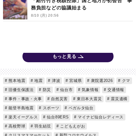
「給付付き税額控除」国と地方が初会合 事
務負担などの協議始まる
8/10 (月) 20:56
もっと見る
熊本地震
地震
津波
宮城県
衆院選2026
クマ
旧優生保護法
防災
仙台市
気象情報
交通情報
事件・事故・火事
自然災害
東日本大震災
震災遺構
能登半島地震
スポーツ
ベガルタ仙台
楽天イーグルス
仙台89ERS
マイナビ仙台レディース
高校野球
羽生結弦
こどもえがお
クリスマスマーケット
新型コロナウイルス