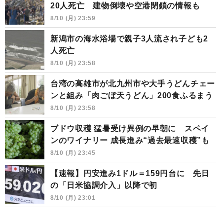
20人死亡 建物倒壊や空港閉鎖の情報も
8/10 (月) 23:59
新潟市の海水浴場で親子3人流され子ども2
人死亡
8/10 (月) 23:58
台湾の高雄市が北九州市や大手うどんチェー
ンと組み「肉ごぼ天うどん」200食ふるまう
8/10 (月) 23:58
ブドウ収穫 猛暑受け異例の早朝に スペイ
ンのワイナリー 成長進み“過去最速収穫”も
8/10 (月) 23:45
【速報】円安進み1ドル＝159円台に 先日
の「日米協調介入」以降で初
8/10 (月) 23:01