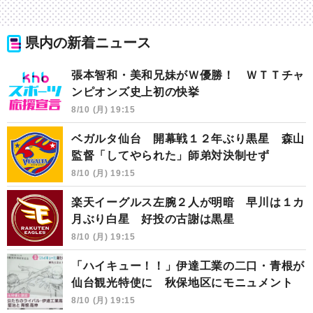
県内の新着ニュース
張本智和・美和兄妹がＷ優勝！ ＷＴＴチャ
ンピオンズ史上初の快挙
8/10 (月) 19:15
ベガルタ仙台 開幕戦１２年ぶり黒星 森山
監督「してやられた」師弟対決制せず
8/10 (月) 19:15
楽天イーグルス左腕２人が明暗 早川は１カ
月ぶり白星 好投の古謝は黒星
8/10 (月) 19:15
「ハイキュー！！」伊達工業の二口・青根が
仙台観光特使に 秋保地区にモニュメント
8/10 (月) 19:15