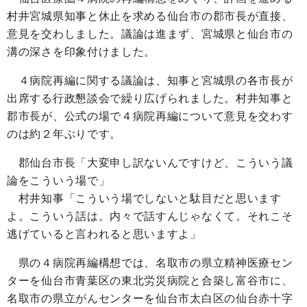
村井宮城県知事と休止を求める仙台市の郡市長が直接、
意見を交わしました。議論は進まず、宮城県と仙台市の
溝の深さを印象付けました。
４病院再編に関する議論は、知事と宮城県の各市長が
出席する行政懇談会で繰り広げられました。村井知事と
郡市長が、公式の場で４病院再編について意見を交わす
のは約２年ぶりです。
郡仙台市長「大変申し訳ないんですけど、こういう議
論をこういう場で」
村井知事「こういう場でしないと駄目だと思います
よ。こういう話は。内々で話すんじゃなくて。それこそ
逃げていると言われると思いますよ」
県の４病院再編構想では、名取市の県立精神医療セン
ターを仙台市青葉区の東北労災病院と合築し富谷市に、
名取市の県立がんセンターを仙台市太白区の仙台赤十字