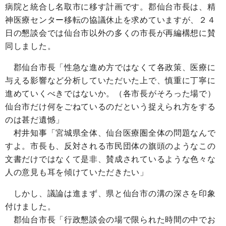
病院と統合し名取市に移す計画です。郡仙台市長は、精
神医療センター移転の協議休止を求めていますが、２４
日の懇談会では仙台市以外の多くの市長が再編構想に賛
同しました。
郡仙台市長「性急な進め方ではなくて各政策、医療に
与える影響など分析していただいた上で、慎重に丁寧に
進めていくべきではないか。（各市長がそろった場で）
仙台市だけ何をごねているのだという捉えられ方をする
のは甚だ遺憾」
村井知事「宮城県全体、仙台医療圏全体の問題なんで
すよ。市長も、反対される市民団体の旗頭のようなこの
文書だけではなくて是非、賛成されているような色々な
人の意見も耳を傾けていただきたい」
しかし、議論は進まず、県と仙台市の溝の深さを印象
付けました。
郡仙台市長「行政懇談会の場で限られた時間の中でお