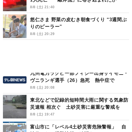
8/8 (土) 21:40
悠仁さま 野菜の皮むき朝食づくり “3週間ぶ
りのピーラー”
8/8 (土) 20:29
九州電力ラグビー部フィジー出身サイモニ・
ヴニランギ選手（26）急死 熱中症で
8/8 (土) 20:08
東北などで記録的短時間大雨に関する気象防
災速報 相次ぐ 土砂災害に厳重な警戒を
8/8 (土) 19:47
富山市に「レベル4土砂災害危険警報」 自