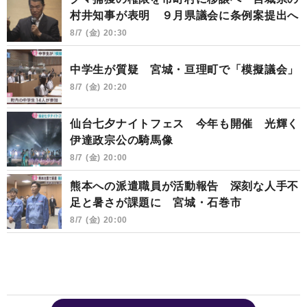
村井知事が表明 ９月県議会に条例案提出へ
8/7 (金) 20:30
中学生が質疑 宮城・亘理町で「模擬議会」
8/7 (金) 20:20
仙台七夕ナイトフェス 今年も開催 光輝く
伊達政宗公の騎馬像
8/7 (金) 20:00
熊本への派遣職員が活動報告 深刻な人手不
足と暑さが課題に 宮城・石巻市
8/7 (金) 20:00