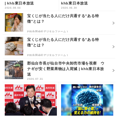
| khb東日本放送
khb東日本放送
2026.08.04
2026.06.30
宝くじが当たる人にだけ共通する“ある特
徴”とは？
PR(合同会社デジタルファーム )
宝くじが当たる人にだけ共通する“ある特
徴”とは？
PR(合同会社デジタルファーム )
郡仙台市長が仙台市中央卸売市場を視察 ウ
ナギが安く野菜果物は入荷減 | khb東日本放
送
2026.07.31