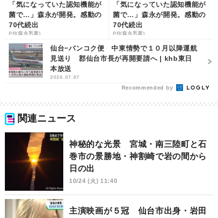
「気になっていた認知機能が
「気になっていた認知機能が
菌で…」森永が開発。感動の
菌で…」森永が開発。感動の
70代続出
70代続出
PR(森永乳業)
PR(森永乳業)
仙台−バンコク便 中東情勢で１０月以降運航
見送り 郡仙台市長が再開要請へ | khb東日
本放送
2026.07.07
Recommended by
関連ニュース
神秘的な光景 宮城・南三陸町と石
巻市の景勝地・神割崎で岩の間から
日の出
10/24 (火) 11:40
主演映画が５冠 仙台市出身・岩田