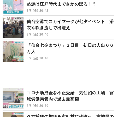
起源は江戸時代までさかのぼる！？
8/7 (金) 20:42
仙台空港でスカイマークが七夕イベント 浴
衣や吹き流しで出迎え
8/7 (金) 20:40
「仙台七夕まつり」２日目 初日の人出６６
万人
8/7 (金) 20:40
コロナ助成金を不正受給 気仙沼の工場 宮
城労働局管内で過去最高額
8/7 (金) 20:30
クマ捕獲の権限を市町村に移譲へ 宮城県の