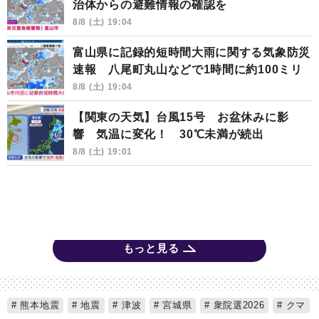
治体からの避難情報の確認を
8/8 (土) 19:04
富山県に記録的短時間大雨に関する気象防災
速報 八尾町丸山などで1時間に約100ミリ
8/8 (土) 19:04
【関東の天気】台風15号 お盆休みに影
響 気温に変化！ 30℃未満が続出
8/8 (土) 19:01
もっと見る
熊本地震
地震
津波
宮城県
衆院選2026
クマ