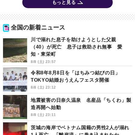
もっと見る
全国の新着ニュース
川で溺れた息子を助けようとした父親
（40）が死亡 息子は救助され無事 愛
知・東栄町
8/8 (土) 23:57
令和8年8月8日を「はちみつ結びの日」
TOKYO結婚おうえんフェスタ開催
8/8 (土) 23:12
地震被害の日奈久温泉 名産品「ちくわ」製
造再開へ始動
8/8 (土) 23:11
茨城の海岸でベトナム国籍の男性2人が溺れ
1人死亡 「離岸流」に巻き込まれたか