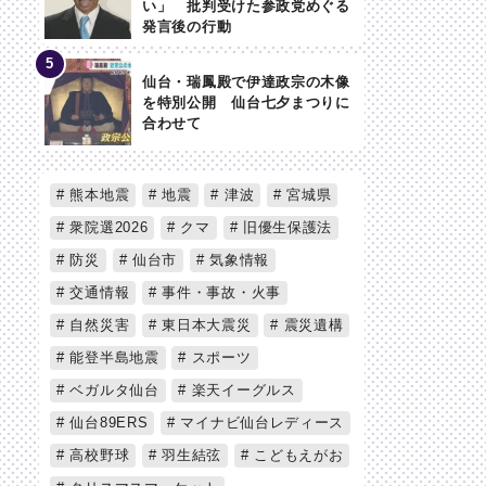
い」 批判受けた参政党めぐる
発言後の行動
仙台・瑞鳳殿で伊達政宗の木像
を特別公開 仙台七夕まつりに
合わせて
熊本地震
地震
津波
宮城県
衆院選2026
クマ
旧優生保護法
防災
仙台市
気象情報
交通情報
事件・事故・火事
自然災害
東日本大震災
震災遺構
能登半島地震
スポーツ
ベガルタ仙台
楽天イーグルス
仙台89ERS
マイナビ仙台レディース
高校野球
羽生結弦
こどもえがお