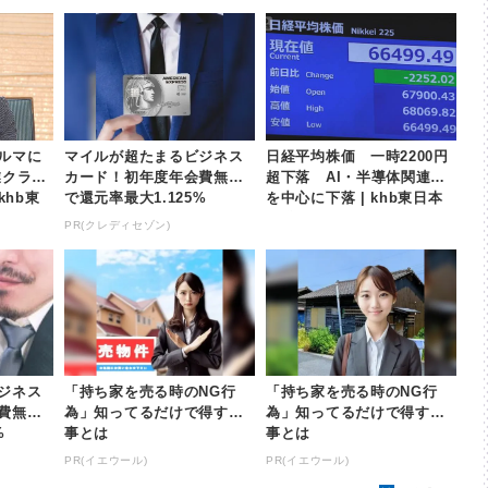
ルマに
マイルが超たまるビジネス
日経平均株価 一時2200円
業クラス
カード！初年度年会費無料
超下落 AI・半導体関連株
khb東
で還元率最大1.125%
を中心に下落 | khb東日本
放送
PR(クレディセゾン)
ジネス
「持ち家を売る時のNG行
「持ち家を売る時のNG行
費無料
為」知ってるだけで得する
為」知ってるだけで得する
%
事とは
事とは
PR(イエウール)
PR(イエウール)