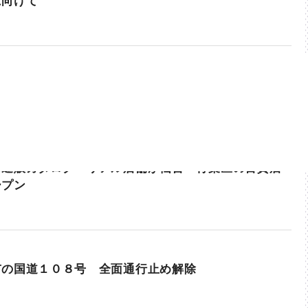
に向けて
の通販カタログ リアル店舗が仙台・青葉区の百貨店
ープン
市の国道１０８号 全面通行止め解除