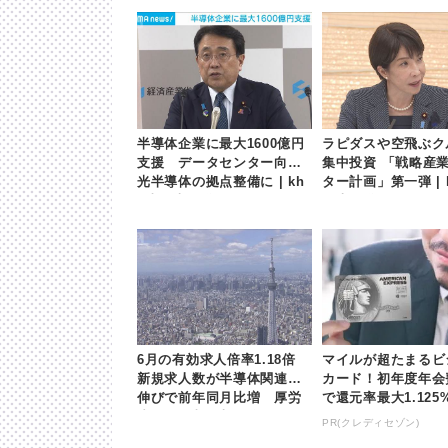
半導体企業に最大1600億円
ラピダスや空飛ぶク
支援 データセンター向け
集中投資 「戦略産
光半導体の拠点整備に | kh
ター計画」第一弾 | 
b東日本放送
日本放送
6月の有効求人倍率1.18倍
マイルが超たまるビ
新規求人数が半導体関連の
カード！初年度年会
伸びで前年同月比増 厚労
で還元率最大1.125
省 | khb東日本放送
PR(クレディセゾン)