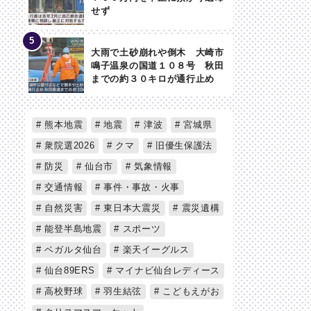
せず
大雨で土砂崩れや倒木 大崎市
鳴子温泉の国道１０８号 秋田
までの約３０キロが通行止め
熊本地震
地震
津波
宮城県
衆院選2026
クマ
旧優生保護法
防災
仙台市
気象情報
交通情報
事件・事故・火事
自然災害
東日本大震災
震災遺構
能登半島地震
スポーツ
ベガルタ仙台
楽天イーグルス
仙台89ERS
マイナビ仙台レディース
高校野球
羽生結弦
こどもえがお