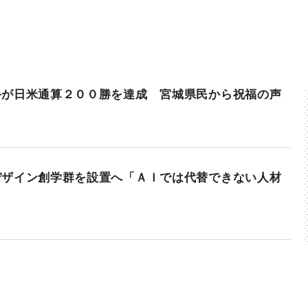
手が日米通算２００勝を達成 宮城県民から祝福の声
デザイン創学群を設置へ「ＡＩでは代替できない人材