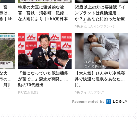
 宮
特産の大豆に壊滅的な被
65歳以上の方は要確認「イ
示は３
害 宮城・涌谷町 記録的
ンプラントは保険適用
| kh
な大雨により | khb東日本
か？」あなたに沿った治療
放送
法や費用を解説
PR(あんしんインプラント)
な大
「気になっていた認知機能
【大人気】ひんやり冷感寝
市の国
が菌で…」森永が開発。感
具で快適な睡眠をあなた
 河川
動の70代続出
に。
避難指
PR(森永乳業)
PR(アイリスプラザ)
Recommended by