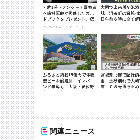
＜約1分＞アンケート回答者
大雨で出来川が氾濫
へ歯科医師が監修したガイ
城・涌谷町の避難指
ドブックをプレゼント。65
日午前６時に全て解除 
歳以上の方は確認してみて
b東日本放送
PR(あんしんインプラント)
ふるさと納税19億円で体験
宮城県北部で記録的
型ビール醸造所 インバウ
雨 土砂崩れで大崎
ンド集客も 大阪・泉佐野
道１０８号通行止め
市 | khb東日本放送
氾濫で涌谷町に一時
示 | khb東日本放送
関連ニュース