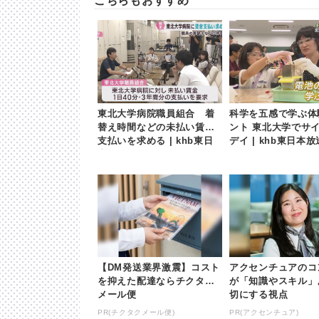
こちらもおすすめ
東北大学病院職員組合 着
科学を五感で学ぶ体
替え時間などの未払い賃金
ント 東北大学でサ
支払いを求める | khb東日
デイ | khb東日本放
本放送
【DM発送業界激震】コスト
アクセンチュアのコ
を抑えた配達ならチクタク
が「知識やスキル」
メール便
切にする視点
PR(チクタクメール便)
PR(アクセンチュア)