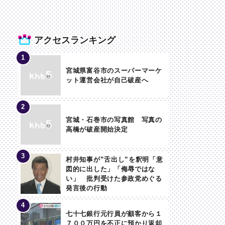
アクセスランキング
宮城県富谷市のスーパーマーケ
ット運営会社が自己破産へ
宮城・石巻市の写真館 写真の
高橋が破産開始決定
村井知事が”舌出し”を釈明「意
図的に出した」「侮辱ではな
い」 批判受けた参政党めぐる
発言後の行動
七十七銀行元行員が顧客から１
７００万円を不正に預かり返却