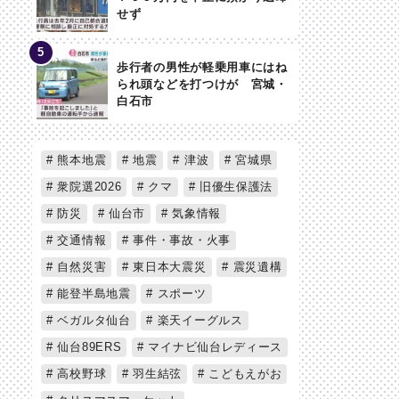
せず
歩行者の男性が軽乗用車にはね
られ頭などを打つけが 宮城・
白石市
熊本地震
地震
津波
宮城県
衆院選2026
クマ
旧優生保護法
防災
仙台市
気象情報
交通情報
事件・事故・火事
自然災害
東日本大震災
震災遺構
能登半島地震
スポーツ
ベガルタ仙台
楽天イーグルス
仙台89ERS
マイナビ仙台レディース
高校野球
羽生結弦
こどもえがお