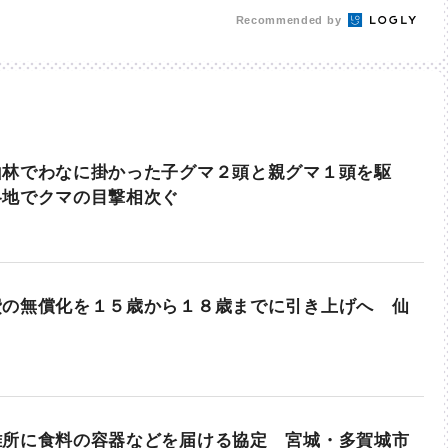
送
Recommended by
山林でわなに掛かった子グマ２頭と親グマ１頭を駆
各地でクマの目撃相次ぐ
費の無償化を１５歳から１８歳までに引き上げへ 仙
難所に食料の容器などを届ける協定 宮城・多賀城市