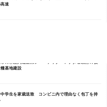
の高速
沼市の水産関連企業シー・テック アブダビ政府の後
食糧基地建設
子中学生を家裁送致 コンビニ内で理由なく包丁を持
い