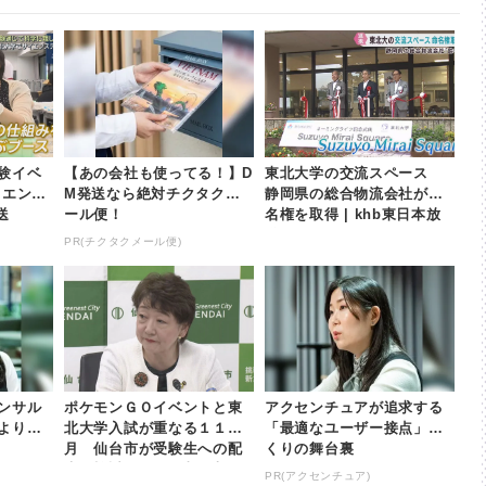
験イベ
【あの会社も使ってる！】D
東北大学の交流スペース
イエンス
M発送なら絶対チクタクメ
静岡県の総合物流会社が命
送
ール便！
名権を取得 | khb東日本放
送
PR(チクタクメール便)
ンサル
ポケモンＧＯイベントと東
アクセンチュアが追求する
より大
北大学入試が重なる１１
「最適なユーザー接点」づ
月 仙台市が受験生への配
くりの舞台裏
慮を検討へ | khb東日本放
PR(アクセンチュア)