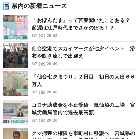
県内の新着ニュース
「おぼんだま」って言葉聞いたことある？
起源は江戸時代までさかのぼる！？
8/7 (金) 20:42
仙台空港でスカイマークが七夕イベント 浴
衣や吹き流しで出迎え
8/7 (金) 20:40
「仙台七夕まつり」２日目 初日の人出６６
万人
8/7 (金) 20:40
コロナ助成金を不正受給 気仙沼の工場 宮
城労働局管内で過去最高額
8/7 (金) 20:30
クマ捕獲の権限を市町村に移譲へ 宮城県の