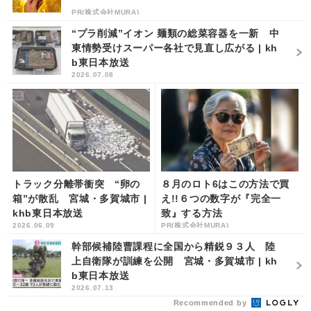
PR(株式会社MURA)
“プラ削減”イオン 麺類の総菜容器を一新 中
東情勢受けスーパー各社で見直し広がる | kh
b東日本放送
2026.07.08
トラック分離帯衝突 “卵の
８月のロト6はこの方法で買
箱”が散乱 宮城・多賀城市 |
え!!６つの数字が『完全一
khb東日本放送
致』する方法
2026.06.09
PR(株式会社MURA)
幹部候補陸曹課程に全国から精鋭９３人 陸
上自衛隊が訓練を公開 宮城・多賀城市 | kh
b東日本放送
2026.07.13
Recommended by