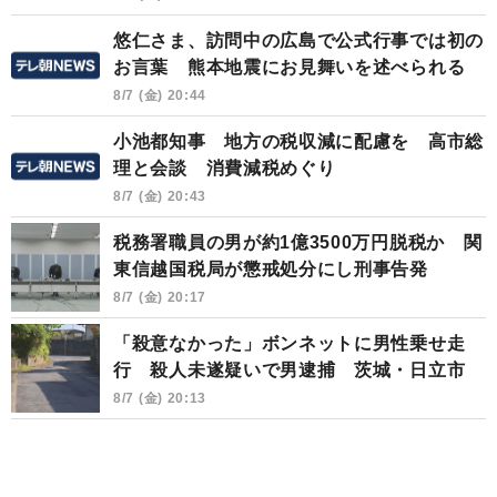
悠仁さま、訪問中の広島で公式行事では初の
お言葉 熊本地震にお見舞いを述べられる
8/7 (金) 20:44
小池都知事 地方の税収減に配慮を 高市総
理と会談 消費減税めぐり
8/7 (金) 20:43
税務署職員の男が約1億3500万円脱税か 関
東信越国税局が懲戒処分にし刑事告発
8/7 (金) 20:17
「殺意なかった」ボンネットに男性乗せ走
行 殺人未遂疑いで男逮捕 茨城・日立市
8/7 (金) 20:13