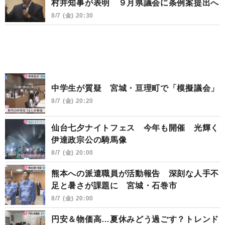
村井知事が表明 ９月県議会に条例案提出へ
8/7 (金) 20:30
中学生が質疑 宮城・亘理町で「模擬議会」
8/7 (金) 20:20
仙台七夕ナイトフェス 今年も開催 光輝く
伊達政宗公の騎馬像
8/7 (金) 20:00
熊本への派遣職員が活動報告 深刻な人手不
足と暑さが課題に 宮城・石巻市
8/7 (金) 20:00
円安＆物価高…夏休みどう過ごす？トレンド