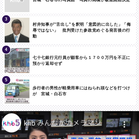
村井知事が”舌出し”を釈明「意図的に出した」「侮
辱ではない」 批判受けた参政党めぐる発言後の行
動
七十七銀行元行員が顧客から１７００万円を不正に
預かり返却せず
歩行者の男性が軽乗用車にはねられ頭などを打つけ
が 宮城・白石市