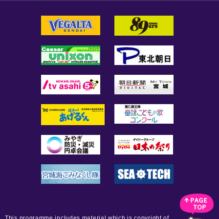
This programme includes material which is copyright of