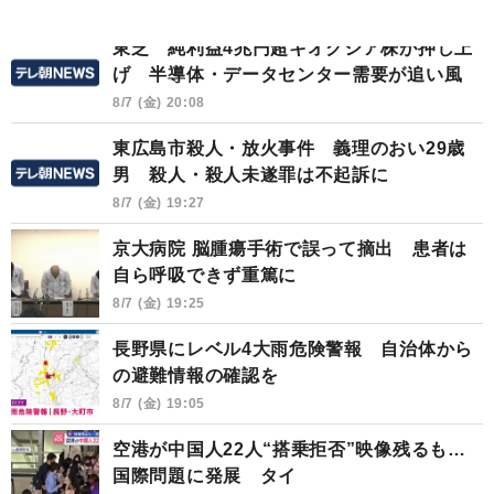
東芝 純利益4兆円超キオクシア株が押し上
げ 半導体・データセンター需要が追い風
8/7 (金) 20:08
東広島市殺人・放火事件 義理のおい29歳
男 殺人・殺人未遂罪は不起訴に
8/7 (金) 19:27
京大病院 脳腫瘍手術で誤って摘出 患者は
自ら呼吸できず重篤に
8/7 (金) 19:25
長野県にレベル4大雨危険警報 自治体から
の避難情報の確認を
8/7 (金) 19:05
空港が中国人22人“搭乗拒否”映像残るも…
国際問題に発展 タイ