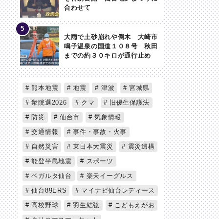
合わせて
大雨で土砂崩れや倒木 大崎市
鳴子温泉の国道１０８号 秋田
までの約３０キロが通行止め
熊本地震
地震
津波
宮城県
衆院選2026
クマ
旧優生保護法
防災
仙台市
気象情報
交通情報
事件・事故・火事
自然災害
東日本大震災
震災遺構
能登半島地震
スポーツ
ベガルタ仙台
楽天イーグルス
仙台89ERS
マイナビ仙台レディース
高校野球
羽生結弦
こどもえがお