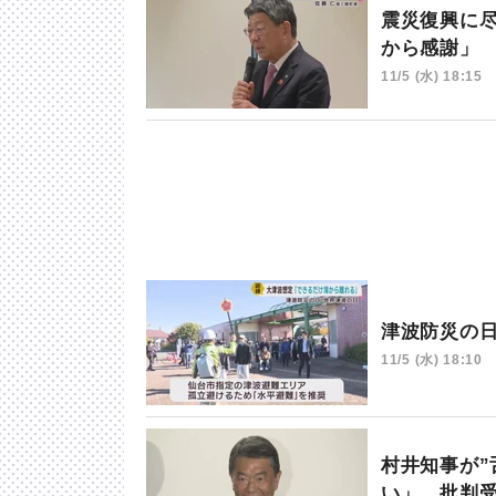
震災復興に
から感謝」
11/5 (水) 18:15
津波防災の
11/5 (水) 18:10
村井知事が”
い」 批判