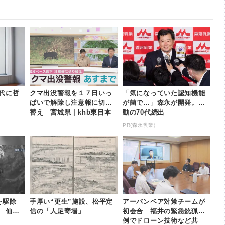
代に哲
クマ出没警報を１７日いっ
「気になっていた認知機能
ぱいで解除し注意報に切り
が菌で…」森永が開発。感
替え 宮城県 | khb東日本
動の70代続出
放送
PR(森永乳業)
頭を駆除
手厚い“更生”施設、松平定
アーバンベア対策チームが
 仙台
信の「人足寄場」
初会合 福井の緊急銃猟事
例でドローン技術など共