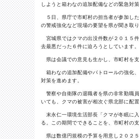
しようと箱わなの追加配備などの緊急対
５日、県庁で市町村の担当者が参加した
の警戒強化など現場の要望を県が聞き取
宮城県ではクマの出没件数が２０１５件
去最悪だった６件に迫ろうとしています
県は会議での意見も生かし、市町村を支
箱わなの追加配備やパトロールの強化、
対策を進めます。
警察や自衛隊の退職者を県の非常勤職員
いても、クマの被害が相次ぐ県北部に配
末永仁一環境生活部長「クマが冬眠に入
る。この期間でできることを、市町村の
県は数億円規模の予算を用意し２０２５