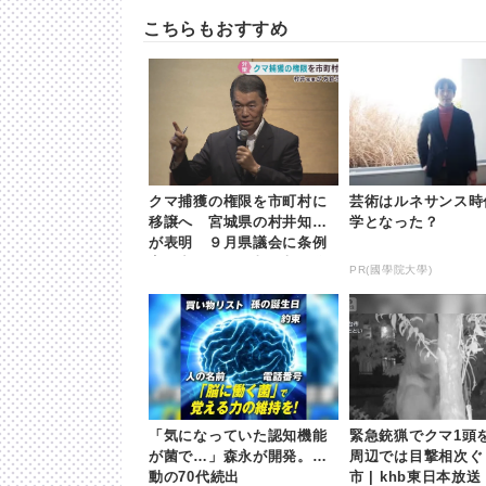
こちらもおすすめ
クマ捕獲の権限を市町村に
芸術はルネサンス時
移譲へ 宮城県の村井知事
学となった？
が表明 ９月県議会に条例
案提出へ | khb東日本放送
PR(國學院大學)
「気になっていた認知機能
緊急銃猟でクマ1
が菌で…」森永が開発。感
周辺では目撃相次ぐ
動の70代続出
市 | khb東日本放送