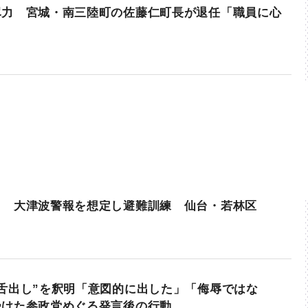
尽力 宮城・南三陸町の佐藤仁町長が退任「職員に心
日 大津波警報を想定し避難訓練 仙台・若林区
舌出し”を釈明「意図的に出した」「侮辱ではな
受けた参政党めぐる発言後の行動