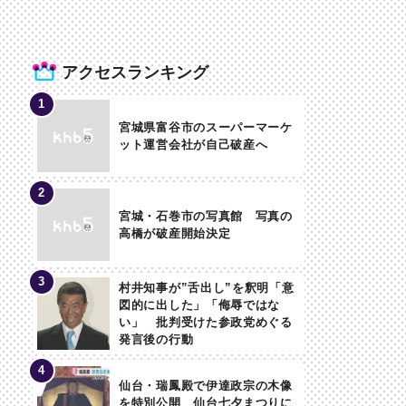
アクセスランキング
宮城県富谷市のスーパーマーケ
ット運営会社が自己破産へ
宮城・石巻市の写真館 写真の
高橋が破産開始決定
村井知事が”舌出し”を釈明「意
図的に出した」「侮辱ではな
い」 批判受けた参政党めぐる
発言後の行動
仙台・瑞鳳殿で伊達政宗の木像
を特別公開 仙台七夕まつりに