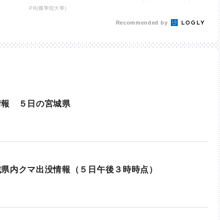
有 環境省 | khb東日本放
PR(國學院大學)
送
Recommended by
情報 ５日の宮城県
城県内クマ出没情報（５日午後３時時点）