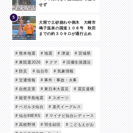
せず
大雨で土砂崩れや倒木 大崎市
鳴子温泉の国道１０８号 秋田
までの約３０キロが通行止め
熊本地震
地震
津波
宮城県
衆院選2026
クマ
旧優生保護法
防災
仙台市
気象情報
交通情報
事件・事故・火事
自然災害
東日本大震災
震災遺構
能登半島地震
スポーツ
ベガルタ仙台
楽天イーグルス
仙台89ERS
マイナビ仙台レディース
高校野球
羽生結弦
こどもえがお