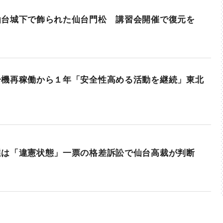
仙台城下で飾られた仙台門松 講習会開催で復元を
号機再稼働から１年「安全性高める活動を継続」東北
選は「違憲状態」一票の格差訴訟で仙台高裁が判断