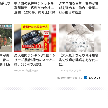
お茶ガチ
甲子園の阪神戦チケットを
クマ２頭を目撃 警察が警
高額転売 広島市の会社員
戒を強める 仙台・青葉区 |
逮捕 1200件、売り上げ10
khb東日本放送
00万円か | khb東日本放送
木が倒
楽天週間ランキング1位！シ
【大人気】ひんやり冷感寝
・青葉
リーズ累計3億包のスッキリ
具で快適な睡眠をあなた
| kh
茶。380円でお試し
に。
PR(ハーブ健康本舗)
PR(アイリスプラザ)
Recommended by