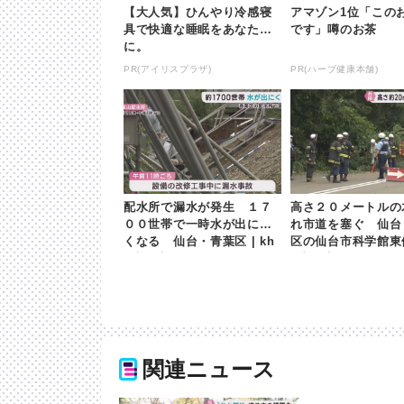
【大人気】ひんやり冷感寝
アマゾン1位「この
具で快適な睡眠をあなた
です」噂のお茶
に。
PR(アイリスプラザ)
PR(ハーブ健康本舗)
配水所で漏水が発生 １７
高さ２０メートルの
００世帯で一時水が出にく
れ市道を塞ぐ 仙台
くなる 仙台・青葉区 | kh
区の仙台市科学館東側 
b東日本放送
b東日本放送
関連ニュース